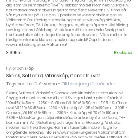
mm direkt från vårt lager. Vår Utställning och lager finns i Göteborg för
dig som vill se möblerna "live". Vi skickar möbler inom hela Sverige. Vi
har massor med möbler i lager för omgående leverans. Vi finns på
vår nya adress på Hisingen. Öppettider se www.mobelkungen.se
Välkomna! Om företaget MöbelKungen säljer vitrinskåp, skänkar,
byråer, soffbord, TV-bänkar, sänggavlar, sängskåp mm. Utställning
och lager finns i Göteborg. Vi skickar möbler inom hela Sverige och
har tusentals möbler i lager för omgående leverans. Våra möbler är
färdigmonterade, klara att packas upp direkt! Öppettider se
www.mobelkungen.se Välkomna!
3 995 kr
Blocket.se
Hyllor och skåp
Skänk, Soffbord, Vitrinskåp, Concole i vitt
Togs bort för 12 år sedan
-
Till försäljning i 2 månader
Skänk, Soffbord, Vitrinskåp, Console och Kinaskåp i serien Alezzi vit.
Snygga vita och svarta möbler till Sveriges bästa priser! Skänk, Vit
100x45x114,5cm = 2250:- Soffbord Vit 60x60x50cm = 1195:- Soffbord
oval Vit 120x60x55cm = 1280:- Vitrinskåp Vit 105x40x190cm = 3995:-
Console, Vit 140x35x85cm = 2395:- Kinaskåp, Vit 70x40x190cm=
2895:- MöbelKungen säljer vitrinskåp, skänkar, byråer, soffbord, TV-
bänkar mm. Vår Utställning och lager finns i Göteborg. Vi skickar
möbler inom hela Sverige. Här finns tusentals möbler i lager för
omgående leverans. Info se www.mobelkungen.se Välkomna! Om
företaget MöbelKungen säljer vitrinskåp, skänkar, byråer, soffbord, TV-