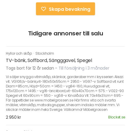
Skapa bevakning
Tidigare annonser till salu
Hyllor och skåp
·
Stockholm
TV-bänk, Soffbord, Sängggavel, Spegel
Togs bort för 12 år sedan
-
Till försäljning i 3 månader
Vi säljer snygga vitrinskåp, skänkar, garderober mm i krysserien Alezzi
vit. VG106,tv-bänk,vit-180x50x55cm = 2950:- VG97-v Soffbord vit runt
Diam=85cm, Höjd=50cm = 1450:- vg84-160, Huvudgavel vit,
175x120cm = 1495:- vg16-brickbord,vit-60x40x70cm = 575:- VG22-90
Spegel vit 60x90cm = 550:- vg58-v Kinalåda Vit 70x46x31cm= 695:-
För öppettider se www.mobelgrossen.se Här finns vita och svarta
möbler, vitrinskåp, matsalsgrupper, shesam indiska möbler mm. Vi
skickar möbler inom hela Sverige. Välkomna! Möbelgrossen
2 950 kr
Blocket.se