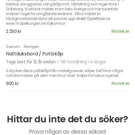
bänkar, sänggavlar, sängskåp mm. Utställning och lager finns i
Göteborg. Vi skickar möbler inom hela Sverige och har tusentals
möbler i lager för omgående leverans. Våra möbler är
färdigmonterade, klara att packas upp direkt! Öppettider se
www.mobelkungen.se Välkomna!
2 250 kr
Blocket.se
Sovrum
·
Hisingen
Nattduksbord / Pottskåp
Togs bort för 12 år sedan
-
Till försäljning i 4 dagar
2 stycken Alezzi pottskåp från möbelgrossen säljes. Det finns några
mindre märken på dem men fina i stort. Säljes för halva nypriset.
900 kr
Blocket.se
Hittar du inte det du söker?
Prova någon av dessa sökord