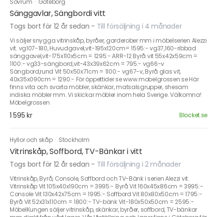
Sovrum
·
Göteborg
Sänggavlar, Sängbordi vitt
Togs bort för 12 år sedan
-
Till försäljning i 4 månader
Vi säljer snygga vitrinskåp, byråer, garderober mm i möbelserien Alezzi
vit. vg107-180, Huvudgavel,vit-195x120cm= 1595:- vg37,160-ribbad
sänggavel,vit-175x110x5cm = 1295:- ARR-12 Byrå vit 55x42x59cm =
1100:- vg33-sängbord,vit-43x39x62cm = 795:- vg66-v
Sängbord,rund Vit 50x50x71cm = 1100:- vg67-v, Byrå glas vit,
40x35x090cm = 1290:- För öppettider se www.mobelgrossen.se Här
finns vita och svarta möbler, skänkar, matsalsgrupper, shesam
indiska möbler mm. Vi skickar möbler inom hela Sverige. Välkomna!
Möbelgrossen
1 595 kr
Blocket.se
Hyllor och skåp
·
Stockholm
Vitrinskåp, Soffbord, TV-Bänkar i vitt
Togs bort för 12 år sedan
-
Till försäljning i 2 månader
Vitrinskåp, Byrå, Console, Soffbord och TV-Bänk i serien Alezzi vit.
Vitrinskåp Vit 105x40x190cm = 3995:- Byrå Vit 160x45x86cm = 3995:-
Console Vit 130x42x75cm = 1995:- Soffbord Vit 80x80x50cm = 1795:-
Byrå Vit 52x31x110cm = 1800:- TV-bänk Vit-180x50x50cm = 2595:-
MöbelKungen säljer vitrinskåp, skänkar, byråer, soffbord, TV-bänkar