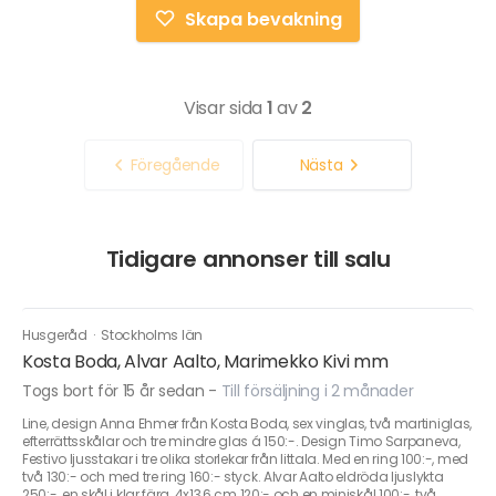
Skapa bevakning
Visar sida
1
av
2
Föregående
Nästa
Tidigare annonser till salu
Husgeråd
·
Stockholms län
Kosta Boda, Alvar Aalto, Marimekko Kivi mm
Togs bort för 15 år sedan
-
Till försäljning i 2 månader
Line, design Anna Ehmer från Kosta Boda, sex vinglas, två martiniglas,
efterrättsskålar och tre mindre glas á 150:-. Design Timo Sarpaneva,
Festivo ljusstakar i tre olika storlekar från Iittala. Med en ring 100:-, med
två 130:- och med tre ring 160:- styck. Alvar Aalto eldröda ljuslykta
250:-, en skål i klar färg, 4x13,6 cm 120:- och en miniskål 100:-, två