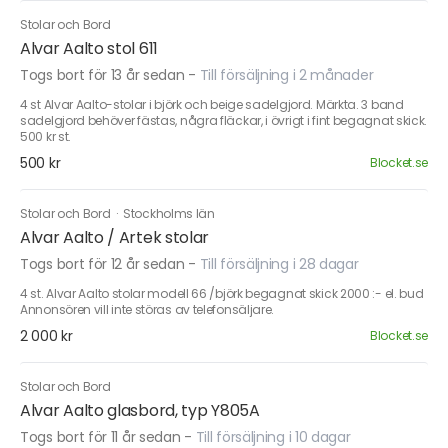
Stolar och Bord
Alvar Aalto stol 611
Togs bort för 13 år sedan
-
Till försäljning i 2 månader
4 st Alvar Aalto-stolar i björk och beige sadelgjord. Märkta. 3 band
sadelgjord behöver fästas, några fläckar, i övrigt i fint begagnat skick.
500 kr st.
500 kr
Blocket.se
Stolar och Bord
·
Stockholms län
Alvar Aalto / Artek stolar
Togs bort för 12 år sedan
-
Till försäljning i 28 dagar
4 st. Alvar Aalto stolar modell 66 /björk begagnat skick 2000 :- el. bud
Annonsören vill inte störas av telefonsäljare.
2 000 kr
Blocket.se
Stolar och Bord
Alvar Aalto glasbord, typ Y805A
Togs bort för 11 år sedan
-
Till försäljning i 10 dagar