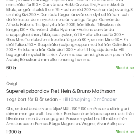
miniskålar för 150:-. Oanvända. Heikki Orvolas Kivi, Marimekko från
Iittala, en grå i storlek 6 cm 75:- och en röd 200:-och en röd, ovanlig, 8
cm hög Kivi, 250:-. Den röda färgen är svår och dyrt att få fram och
därför kostar dem mycket mera än vanliga färger. Oanvända.
Alfredo Häberlis Tris ljuslykta från 2005, från Iittala. Tillverkas inte
längre, 100:-. Oanvänd. Ulrika Hydman-Valliens oanvända
snappsglas/sherry/likör, sex stycken, á 75:- eller alla sex för 300:-.
Glas Mine Tumbler, fem i tre olika färger, á 80:-, en mini Mine 60:-. En
skål Tulipa, 150:-. Soppskålar/buljongkoppar med fat från Ostindia á
200:-. En tekanna från Ostindia 1 000:- eller till högsbjudande. Allt
begagnat i mycket fint skick. Även massa annat glas och poslin från
Arabia, Rörsstrand mm efter rensning hemma.
60 kr
Blocket.se
Övrigt
Superelipsbord av Piet Hein & Bruno Mathsson
Togs bort för 13 år sedan
-
Till försäljning i 2 månader
Obs, endast bordskivan säljes! Mått 130 * 130 cm Enstaka slitningar i
skivan men generellt i bra skick. Bordsben kan köpas separat dels från
tillverkaren men även begagnat. Passar mycket bra till möbler från
Arne Jacobsen, Eames, Börge Mogensen, Wegner, Alvar Aalto, osv.
1 900 kr
Blocket.se