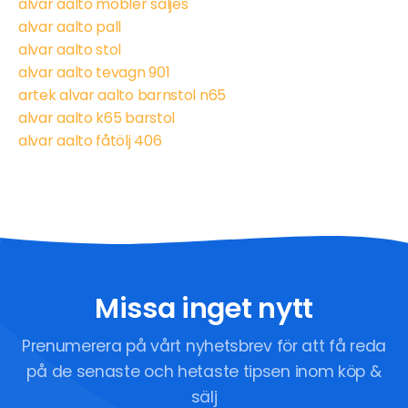
alvar aalto möbler säljes
alvar aalto pall
alvar aalto stol
alvar aalto tevagn 901
artek alvar aalto barnstol n65
alvar aalto k65 barstol
alvar aalto fåtölj 406
Missa inget nytt
Prenumerera på vårt nyhetsbrev för att få reda
på de senaste och hetaste tipsen inom köp &
sälj