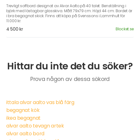
Trevligt soffbord designat av Alvar Aalto på 40 talet. Benställning i
björk med löstagbar glasskiva. Mått 79x79 cm. Höjd 44 cm. Bordet är
i bra begagnat skick. Finns att köpa på Svenssons i Lammhult för
11.000 kr.
4 500 kr
Blocket.se
Hittar du inte det du söker?
Prova någon av dessa sökord
ittala alvar aalto vas blå färg
begagnat kök
ikea begagnat
alvar aalto tevagn artek
alvar aalto bord