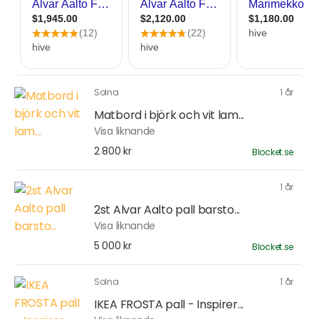
Solna
1 år
Matbord i björk och vit lam...
Visa liknande
2 800 kr
Blocket.se
1 år
2st Alvar Aalto pall barsto...
Visa liknande
5 000 kr
Blocket.se
Solna
1 år
IKEA FROSTA pall - Inspirer...