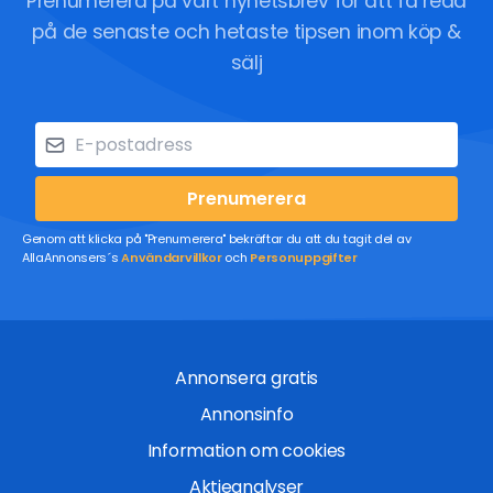
Prenumerera på vårt nyhetsbrev för att få reda
på de senaste och hetaste tipsen inom köp &
sälj
Prenumerera
Genom att klicka på "Prenumerera" bekräftar du att du tagit del av
AllaAnnonsers´s
Användarvillkor
och
Personuppgifter
Annonsera gratis
Annonsinfo
Information om cookies
Aktieanalyser