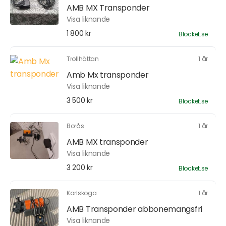
AMB MX Transponder
Visa liknande
1 800 kr
Blocket.se
Trollhättan
1 år
Amb Mx transponder
Visa liknande
3 500 kr
Blocket.se
Borås
1 år
AMB MX transponder
Visa liknande
3 200 kr
Blocket.se
Karlskoga
1 år
AMB Transponder abbonemangsfri
Visa liknande