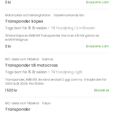
0 kr
Enduromx.com
Motorcyklar och terrängfordon
·
Södermanlands län
Transponder köpes
Togs bort för 15 år sedan
-
Till försäljning i 2 månader
Önskar köpa en AMB MX Transponder. Har ni en så hör gärna av
er.MVH Magnus
0 kr
Enduromx.com
MC-delar och Tillbehör
·
Kalmar
Transponder till motocross
Togs bort för 15 år sedan
-
Till försäljning i Igår
Transponder, AMB MX. Använd endast 2 ggr, som ny. Vi köpte den för
2000 kr,år 2009. Pris 1500kr
1 500 kr
Blocket.se
MC-delar och Tillbehör
·
Falun
Transponder