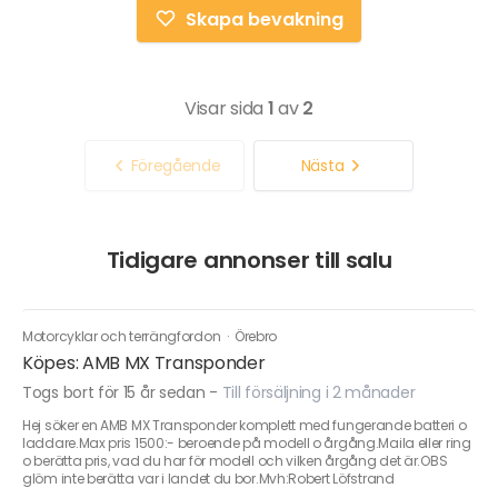
Skapa bevakning
Visar sida
1
av
2
Föregående
Nästa
Tidigare annonser till salu
Motorcyklar och terrängfordon
·
Örebro
Köpes: AMB MX Transponder
Togs bort för 15 år sedan
-
Till försäljning i 2 månader
Hej söker en AMB MX Transponder komplett med fungerande batteri o
laddare.Max pris 1500:- beroende på modell o årgång.Maila eller ring
o berätta pris, vad du har för modell och vilken årgång det är.OBS
glöm inte berätta var i landet du bor.Mvh:Robert Löfstrand