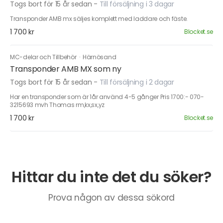
Togs bort för 15 år sedan
-
Till försäljning i 3 dagar
Transponder AMB mx säljes komplett med laddare och fäste.
1 700 kr
Blocket.se
MC-delar och Tillbehör
·
Härnösand
Transponder AMB MX som ny
Togs bort för 15 år sedan
-
Till försäljning i 2 dagar
Har en transponder som är 1år använd 4-5 gånger Pris 1700:- 070-
3215693 mvh Thomas rm,kx,sx,yz
1 700 kr
Blocket.se
Hittar du inte det du söker?
Prova någon av dessa sökord