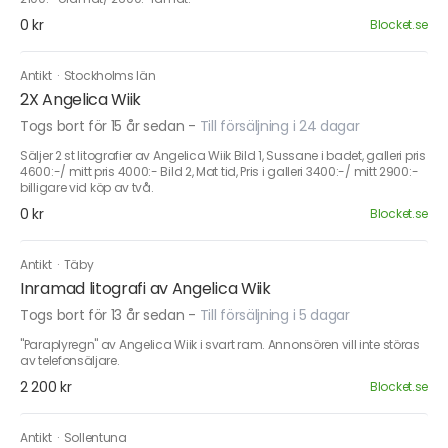
0 kr
Blocket.se
Antikt
·
Stockholms län
2X Angelica Wiik
Togs bort för 15 år sedan
-
Till försäljning i 24 dagar
Säljer 2 st litografier av Angelica Wiik Bild 1, Sussane i badet, galleri pris
4600:-/ mitt pris 4000:- Bild 2, Mat tid, Pris i galleri 3400:-/ mitt 2900:-
billigare vid köp av två.
0 kr
Blocket.se
Antikt
·
Täby
Inramad litografi av Angelica Wiik
Togs bort för 13 år sedan
-
Till försäljning i 5 dagar
"Paraplyregn" av Angelica Wiik i svart ram. Annonsören vill inte störas
av telefonsäljare.
2 200 kr
Blocket.se
Antikt
·
Sollentuna