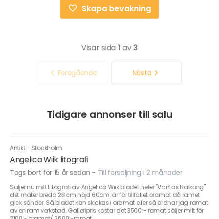
Skapa bevakning
Visar sida
1
av
3
Föregående
Nästa
Tidigare annonser till salu
Antikt
·
Stockholm
Angelica Wiik litografi
Togs bort för 15 år sedan
-
Till försäljning i 2 månader
Säljer nu mitt Litografi av Angelica Wiik bladet heter "Väntas Balkong"
det mäter bredd 28 cm höjd 60cm. är för tillfället oramat då ramet
gick sönder. Så bladet kan skickas i oramat eller så ordnar jag ramat
av en ram verkstad. Galleripris kostar det 3500:- ramat säljer mitt för
2100:- oramat/ 2600:-ramat.