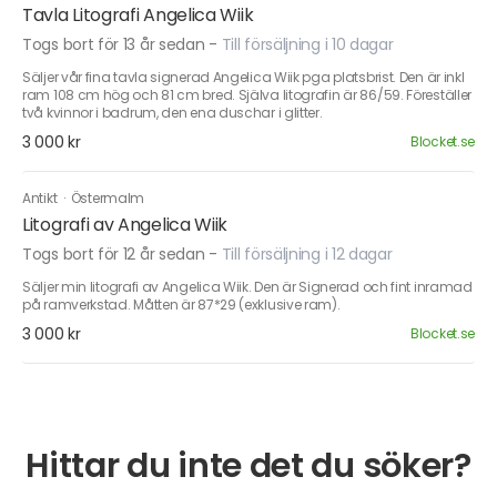
Tavla Litografi Angelica Wiik
Togs bort för 13 år sedan
-
Till försäljning i 10 dagar
Säljer vår fina tavla signerad Angelica Wiik pga platsbrist. Den är inkl
ram 108 cm hög och 81 cm bred. Själva litografin är 86/59. Föreställer
två kvinnor i badrum, den ena duschar i glitter.
3 000 kr
Blocket.se
Antikt
·
Östermalm
Litografi av Angelica Wiik
Togs bort för 12 år sedan
-
Till försäljning i 12 dagar
Säljer min litografi av Angelica Wiik. Den är Signerad och fint inramad
på ramverkstad. Måtten är 87*29 (exklusive ram).
3 000 kr
Blocket.se
Hittar du inte det du söker?