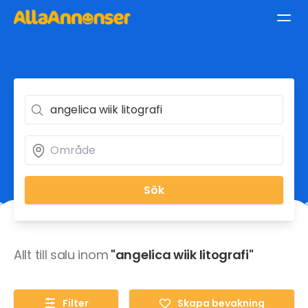
Sök
Allt till salu inom
"angelica wiik litografi"
Filter
Skapa bevakning