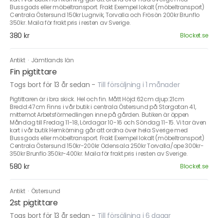
Bussgods eller möbeltransport. Frakt Exempel lokalt (möbeltransport)
Centrala Östersund 150kr Lugnvik, Torvalla och Frösön 200kr Brunflo
350kr. Maila för frakt pris i resten av Sverige.
380 kr
Blocket.se
Antikt
·
Jämtlands län
Fin pigtittare
Togs bort för 13 år sedan
-
Till försäljning i 1 månader
Pigtittaren är i bra skick. Hel och fin. Mått Höjd:62cm djup:21cm
Bredd:47cm Finns i vår butik i centrala Östersund på Storgatan 41,
mittemot Arbetsförmedlingen inne på gården. Butiken är öppen
Måndag till Fredag 11-18, Lördagar 10-16 och Söndag 11-15. Vi tar även
kort i vår butik Hemkörning går att ordna över hela Sverige med
Bussgods eller möbeltransport. Frakt Exempel lokalt (möbeltransport)
Centrala Östersund 150kr-200kr Odensala 250kr Torvalla/ope 300kr-
350kr Brunflo 350kr-400kr. Maila för frakt pris i resten av Sverige.
580 kr
Blocket.se
Antikt
·
Östersund
2st pigtittare
Togs bort för 13 år sedan
-
Till försäljning i 6 dagar