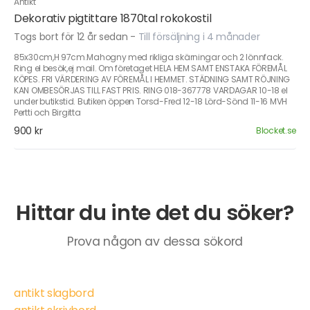
Antikt
Dekorativ pigtittare 1870tal rokokostil
Togs bort för 12 år sedan
-
Till försäljning i 4 månader
85x30cm,H 97cm.Mahogny med rikliga skärningar och 2 lönnfack.
Ring el besök,ej mail. Om företaget HELA HEM SAMT ENSTAKA FÖREMÅL
KÖPES. FRI VÄRDERING AV FÖREMÅL I HEMMET. STÄDNING SAMT RÖJNING
KAN OMBESÖRJAS TILL FAST PRIS. RING 018-367778 VARDAGAR 10-18 el
under butikstid. Butiken öppen Torsd-Fred 12-18 Lörd-Sönd 11-16 MVH
Pertti och Birgitta
900 kr
Blocket.se
Hittar du inte det du söker?
Prova någon av dessa sökord
antikt slagbord