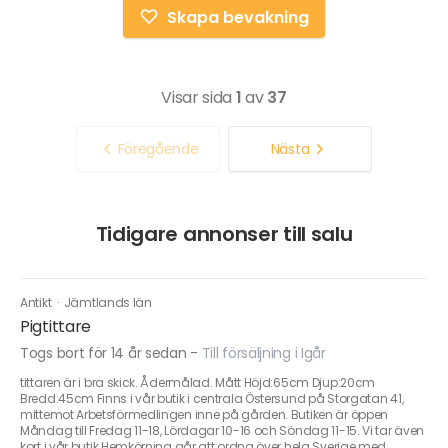
Skapa bevakning
Visar sida
1
av
37
Föregående
Nästa
Tidigare annonser till salu
Antikt
·
Jämtlands län
Pigtittare
Togs bort för 14 år sedan
-
Till försäljning i Igår
tittaren är i bra skick. Ådermålad. Mått Höjd:65cm Djup:20cm
Bredd:45cm Finns i vår butik i centrala Östersund på Storgatan 41,
mittemot Arbetsförmedlingen inne på gården. Butiken är öppen
Måndag till Fredag 11-18, Lördagar 10-16 och Söndag 11-15. Vi tar även
kort i vår butik Hemkörning går att ordna över hela Sverige med