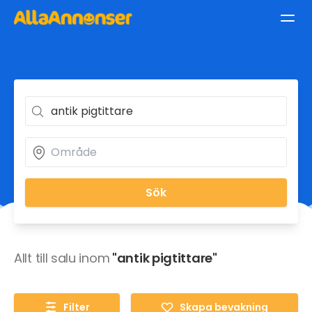
Sök
Allt till salu inom
"antik pigtittare"
Filter
Skapa bevakning