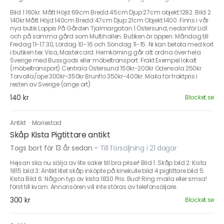
Bild 1 160kr. Mått Höjd:69cm Bredd:45cm Djup:27cm objekt:1282. Bild 2
140kr Mått Höjd:140cm Bredd:47cm Djup:21cm Objekt:1400. Finns i vår
nya butik Loppis På Gården Tjalmargatan 1 Östersund, nedanför Lidl
och på samma gård som Multihallen. Butiken är öppen: Måndag till
Fredag 11-17.30, Lördag 10-16 och Söndag 11-15. Ni kan betala med kort
i butiken tex Visa, Mastercard. Hemkörning går att ordna över hela
Sverige med Bussgods eller möbeltransport. Frakt Exempel lokalt
(möbeltransport) Centrala Östersund 150kr-200kr Odensala 250kr
Torvalla/ope 300kr-350kr Brunflo 350kr-400kr. Maila för fraktpris i
resten av Sverige (ange ort).
140 kr
Blocket.se
Antikt
·
Mariestad
Skåp Kista Pigtittare antikt
Togs bort för 13 år sedan
-
Till försäljning i 21 dagar
Hejsan ska nu sälja av lite saker till bra priser! Bild 1: Skåp bild 2: Kista
1815 bild 3: Antikt litet skåp inköpte på kinekulle bild 4:pigtittare bild 5:
Kista Bild 6: Någon typ av kista 1830 Pris: Bud! Ring maila eller smsa!
först till kvarn. Annonsören vill inte störas av telefonsäljare.
300 kr
Blocket.se