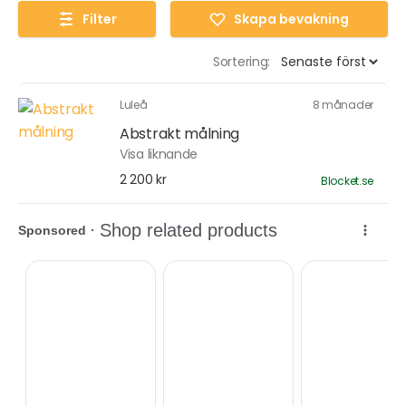
Filter
Skapa bevakning
Sortering:
Luleå
8 månader
Abstrakt målning
Visa liknande
2 200 kr
Blocket.se