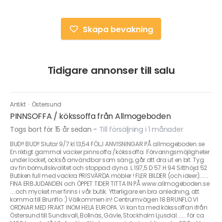
Skapa bevakning
Tidigare annonser till salu
Antikt
·
Östersund
PINNSOFFA / kökssoffa från Allmogeboden
Togs bort för 15 år sedan
-
Till försäljning i 1 månader
BUD!! BUD!! Slutar 9/7 kl 13,54 FÖLJ ANVISNINGAR PÅ allmogeboden.se
En riktigt gammal vacker pinnsoffa /kökssoffa. Förvaringsmöjligheter
under locket, också användbar som säng, går att dra ut en bit. Tyg
av fin bomullskvalitet och stoppad dyna. L 197,5 D 57 H 94 Sitthöjd 52
Butiken full med vackra PRISVÄRDA möbler ! FLER BILDER (och ideer).......
FINA ERBJUDANDEN och ÖPPET TIDER TITTA IN PÅ www.allmogeboden.se
....och mycket mer finns i vår butik. Ytterligare en bra anledning, att
komma till Brunflo :) Välkommen in! Centrumvägen 18 BRUNFLO VI
ORDNAR MED FRAKT INOM HELA EUROPA. Vi kan ta med kökssoffan ifrån
Östersund till Sundsvall, Bollnäs, Gävle, Stockholm Ljusdal....... för ca