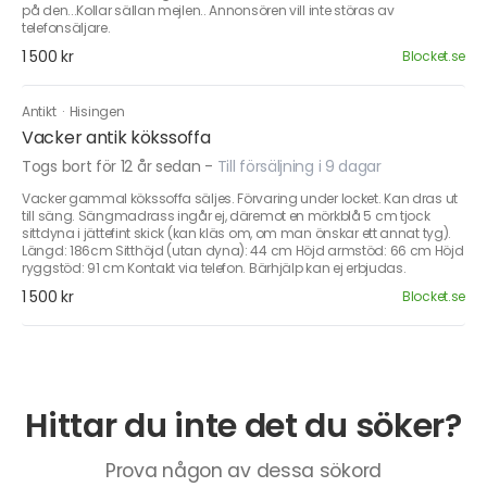
på den...Kollar sällan mejlen.. Annonsören vill inte störas av
telefonsäljare.
1 500 kr
Blocket.se
Antikt
·
Hisingen
Vacker antik kökssoffa
Togs bort för 12 år sedan
-
Till försäljning i 9 dagar
Vacker gammal kökssoffa säljes. Förvaring under locket. Kan dras ut
till säng. Sängmadrass ingår ej, däremot en mörkblå 5 cm tjock
sittdyna i jättefint skick (kan kläs om, om man önskar ett annat tyg).
Längd: 186cm Sitthöjd (utan dyna): 44 cm Höjd armstöd: 66 cm Höjd
ryggstöd: 91 cm Kontakt via telefon. Bärhjälp kan ej erbjudas.
1 500 kr
Blocket.se
Hittar du inte det du söker?
Prova någon av dessa sökord