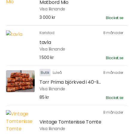
Matbord Mio
Visa liknande
3 000 kr
Blocket.se
Karlstad
8 månader
tavla
Visa liknande
1 500 kr
Blocket.se
Butik
Luleå
8 månader
Torr Prima björkved i 40-li...
Visa liknande
85 kr
Blocket.se
8 månader
Vintage Tomtenisse Tomte
Visa liknande