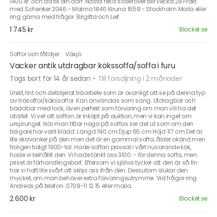
1400 kr. och då till din dörr. Nästa resa söderöver blir vecka 28 Frakt
med Schenker 2046:- Malmö 1840 Kiruna 1659:- Stockholm Maila eller
ring gärna med frågor. Birgitta och Leif
1 745 kr
Blocket.se
Soffor och fåtöljer
·
Växjö
Vacker antik utdragbar kökssoffa/soffa i furu
Togs bort för 14 år sedan
-
Till försäljning i 2 månader
Unikt, fint och detaljerat träarbete som är ovanligt att se på denna typ
av träsoffor/kökssoffor. Kan användas som säng. Utdragbar och
bäddbar med lock, även perfekt som förvaring om man vill ha det
istället. Vi vet att soffan är inköpt på auktion, men vi kan inget om
ursprunget. När man tittar noga på soffas ser det ut som om den
tidigare har varit klädd. Längd 190 cm Djup 65 cm Höjd 117 cm Det är
lite skavanker på den men det är en gammal soffa, ålder okänd men
troligen tidigt 1900-tal. Hade soffan passat i vårt nuvarande kök,
hade vi behållit den. Vi hade tänkt oss 3100: - för denna soffa, men
priset är förhandlingsbart. Eftersom vi själva tycker att den är så fin
har vi haft lite svårt att skilja oss ifrån den. Dessutom slukar den
mycket, om man behöver extra förvaringsutrymme. Vid frågor ring
Andreas på telefon: 0709-11 12 15 eller maila.
2 600 kr
Blocket.se