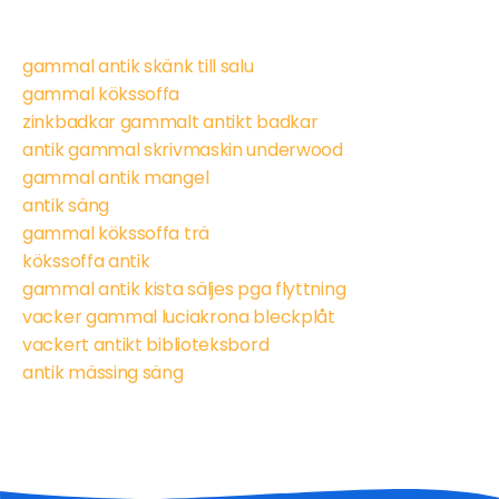
gammal antik skänk till salu
gammal kökssoffa
zinkbadkar gammalt antikt badkar
antik gammal skrivmaskin underwood
gammal antik mangel
antik säng
gammal kökssoffa trä
kökssoffa antik
gammal antik kista säljes pga flyttning
vacker gammal luciakrona bleckplåt
vackert antikt biblioteksbord
antik mässing säng