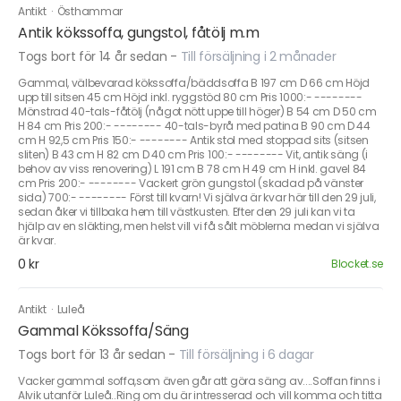
Antikt
·
Östhammar
Antik kökssoffa, gungstol, fåtölj m.m
Togs bort för 14 år sedan
-
Till försäljning i 2 månader
Gammal, välbevarad kökssoffa/bäddsoffa B 197 cm D 66 cm Höjd
upp till sitsen 45 cm Höjd inkl. ryggstöd 80 cm Pris 1000:- --------
Mönstrad 40-tals-fåtölj (något nött uppe till höger) B 54 cm D 50 cm
H 84 cm Pris 200:- -------- 40-tals-byrå med patina B 90 cm D 44
cm H 92,5 cm Pris 150:- -------- Antik stol med stoppad sits (sitsen
sliten) B 43 cm H 82 cm D 40 cm Pris 100:- -------- Vit, antik säng (i
behov av viss renovering) L 191 cm B 78 cm H 49 cm H inkl. gavel 84
cm Pris 200:- -------- Vackert grön gungstol (skadad på vänster
sida) 700:- -------- Först till kvarn! Vi själva är kvar här till den 29 juli,
sedan åker vi tillbaka hem till västkusten. Efter den 29 juli kan vi ta
hjälp av en släkting, men helst vill vi få sålt möblerna medan vi själva
är kvar.
0 kr
Blocket.se
Antikt
·
Luleå
Gammal Kökssoffa/Säng
Togs bort för 13 år sedan
-
Till försäljning i 6 dagar
Vacker gammal soffa,som även går att göra säng av....Soffan finns i
Alvik utanför Luleå..Ring om du är intresserad och vill komma och titta