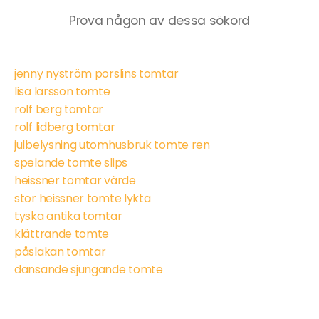
Prova någon av dessa sökord
jenny nyström porslins tomtar
lisa larsson tomte
rolf berg tomtar
rolf lidberg tomtar
julbelysning utomhusbruk tomte ren
spelande tomte slips
heissner tomtar värde
stor heissner tomte lykta
tyska antika tomtar
klättrande tomte
påslakan tomtar
dansande sjungande tomte