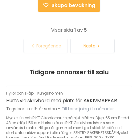
Skapa bevakning
Visar sida
1
av
5
Föregående
Nästa
Tidigare annonser till salu
Hyllor och skåp
·
Kungsholmen
Hurts vid skrivbord med plats för ARKIVMAPPAR
Togs bort för 15 år sedan
-
Till försäljning i 1 månader
Mycket fin och RIKTIG kontorshurts på hjul. Måtten: Djup: 65 cm Bredd:
43 cm Höjd: 59 cm Hurtsen är en RIKTIG skrivbordshurts som
används i kontor. Några år gammal men i gott skick. Medföljer ett
stort antal arkivmappar i olika färger. SENTRY SÄKERHETSSKÅP Nyckel
fungerar bra. Kodlåset lite trassel med 4:an. PRIS: 200 kr TYSK