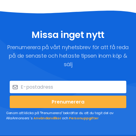
Missa inget nytt
Prenumerera på vårt nyhetsbrev för att få reda
på de senaste och hetaste tipsen inom köp &
sälj
Prenumerera
Genom att klicka på "Prenumerera" bekräftar du att du tagit del av
AllaAnnonsers´s
Användarvillkor
och
Personuppgifter