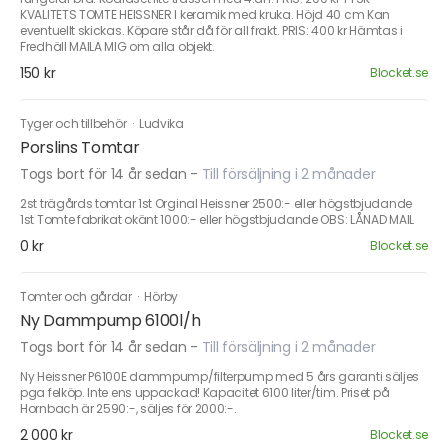
KVALITETS TOMTE HEISSNER I keramik med kruka. Höjd 40 cm Kan
eventuellt skickas. Köpare står då för all frakt. PRIS: 400 kr Hämtas i
Fredhäll MAILA MIG om alla objekt.
150 kr
Blocket.se
Tyger och tillbehör
·
Ludvika
Porslins Tomtar
Togs bort för 14 år sedan
-
Till försäljning i 2 månader
2st trägårds tomtar 1st Orginal Heissner 2500:- eller högstbjudande
1st Tomte fabrikat okänt 1000:- eller högstbjudande OBS: LÅNAD MAIL
0 kr
Blocket.se
Tomter och gårdar
·
Hörby
Ny Dammpump 6100l/h
Togs bort för 14 år sedan
-
Till försäljning i 2 månader
Ny Heissner P6100E dammpump/filterpump med 5 års garanti säljes
pga felköp. Inte ens uppackad! Kapacitet 6100 liter/tim. Priset på
Hornbach är 2590:-, säljes för 2000:-.
2 000 kr
Blocket.se