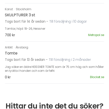
Konst
·
Stockholm
SKULPTURER 3 st
Togs bort för 14 år sedan
-
Till försäljning i 10 dagar
Tomtar, höjd: 19-26, Heissner
700 kr
Metropol.se
Antikt
·
Älvsborg
Tomte
Togs bort för 13 år sedan
-
Till försäljning i 2 månader
Jag söker en äldre HEISSNER TOMTE som är 75 cm hög och som håller
en lyckta i handen och som är felfri.
0 kr
Blocket.se
Hittar du inte det du söker?