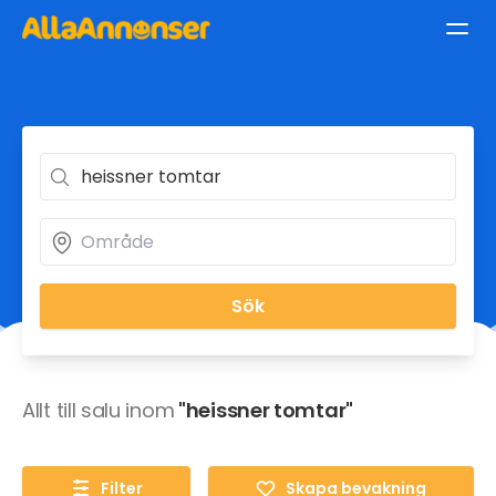
Sök
Allt till salu inom
"heissner tomtar"
Filter
Skapa bevakning