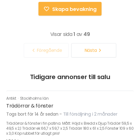
Skapa bevakning
Visar sida
1
av
49
Föregående
Nästa
Tidigare annonser till salu
Antikt
·
Stockholms län
Trädörrar & fönster
Togs bort för 14 år sedan
-
Till försäljning i 2 månader
Trädörrar & fönster i fin patina. Mått: Höjd x Bredd x Djup Trädörr 59,5 x
49,5 x 2,1 Trädörr ek 66,7 x 59,7 x 2,5 Trädörr 180 x 61 x 2,5 Fönster 109 x 60
x 3,0 Köp rubbet för utlagt pris!