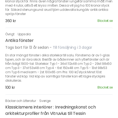
kronor styck för. Finns även några fönster i ungefär samma mått men
med 4 rutor, alltså ett kryss i mitten. Dessa vill jag ha 100 kronor styck
för. Sökord stenungsund orust tjörn uddevalla kungälv antik antika
spröjs fönster
360 kr
Blocket.se
Övrigt
·
Uppsala
Antika fönster
Togs bort för 13 år sedan
-
Till försäljning i 3 dagar
En stor mängd fönster i olika storlekar till salu. Fönsterna är av 1-glas
typen, och är i bra skick. Består av både inner och ytterfönster och är
från tidigt 1900-tal. Storlekar: Typ 1 - 34st 112x48 cm Typ 2 - 29st 98x50
cm Typ 3 - 37st 53x48 cm Typ 4 - 6st 150x48 cm Typ 5 - 13st 98x53
cm Typ 6 med karm - 2st 100x65 cm Pris: 100 kr/styck Minst 10st
fönster vid köp. Vid köp av samtliga fönster kan ett lägre styckpris
diskuteras.
100 kr
Blocket.se
Böcker och Litteratur
·
Sverige
Klassicismens interiörer : Inredningskonst och
arkitekturprofiler från Vitruvius till Tessin