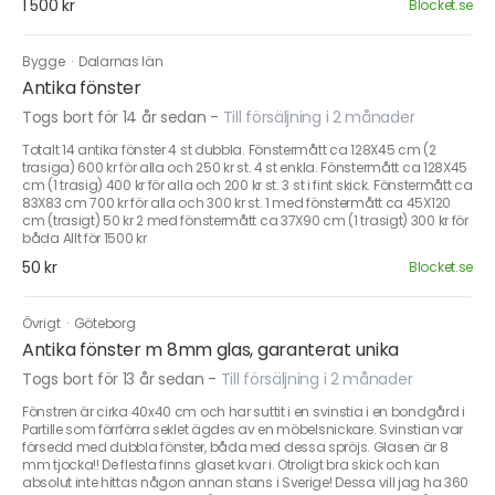
1 500 kr
Blocket.se
Bygge
·
Dalarnas län
Antika fönster
Togs bort för 14 år sedan
-
Till försäljning i 2 månader
Totalt 14 antika fönster 4 st dubbla. Fönstermått ca 128X45 cm (2
trasiga) 600 kr för alla och 250 kr st. 4 st enkla. Fönstermått ca 128X45
cm (1 trasig) 400 kr för alla och 200 kr st. 3 st i fint skick. Fönstermått ca
83X83 cm 700 kr för alla och 300 kr st. 1 med fönstermått ca 45X120
cm (trasigt) 50 kr 2 med fönstermått ca 37X90 cm (1 trasigt) 300 kr för
båda Allt för 1500 kr
50 kr
Blocket.se
Övrigt
·
Göteborg
Antika fönster m 8mm glas, garanterat unika
Togs bort för 13 år sedan
-
Till försäljning i 2 månader
Fönstren är cirka 40x40 cm och har suttit i en svinstia i en bondgård i
Partille som förrförra seklet ägdes av en möbelsnickare. Svinstian var
försedd med dubbla fönster, båda med dessa spröjs. Glasen är 8
mm tjocka!! De flesta finns glaset kvar i. Otroligt bra skick och kan
absolut inte hittas någon annan stans i Sverige! Dessa vill jag ha 360