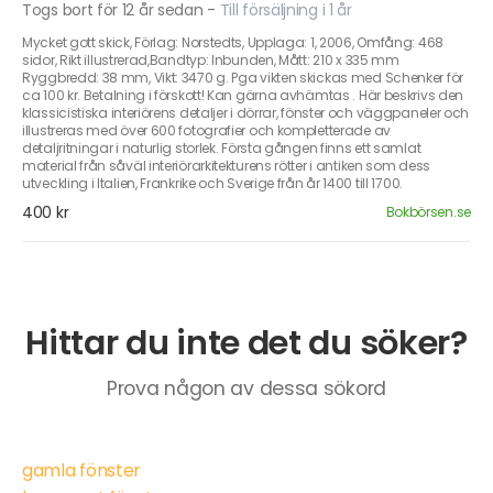
Togs bort för 12 år sedan
-
Till försäljning i 1 år
Mycket gott skick, Förlag: Norstedts, Upplaga: 1, 2006, Omfång: 468
sidor, Rikt illustrerad,Bandtyp: Inbunden, Mått: 210 x 335 mm
Ryggbredd: 38 mm, Vikt: 3470 g. Pga vikten skickas med Schenker för
ca 100 kr. Betalning i förskott! Kan gärna avhämtas . Här beskrivs den
klassicistiska interiörens detaljer i dörrar, fönster och väggpaneler och
illustreras med över 600 fotografier och kompletterade av
detaljritningar i naturlig storlek. Första gången finns ett samlat
material från såväl interiörarkitekturens rötter i antiken som dess
utveckling i Italien, Frankrike och Sverige från år 1400 till 1700.
400 kr
Bokbörsen.se
Hittar du inte det du söker?
Prova någon av dessa sökord
gamla fönster