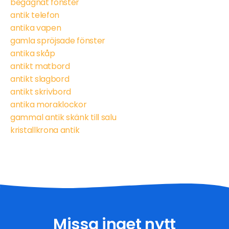
begagnat fönster
antik telefon
antika vapen
gamla spröjsade fönster
antika skåp
antikt matbord
antikt slagbord
antikt skrivbord
antika moraklockor
gammal antik skänk till salu
kristallkrona antik
Missa inget nytt