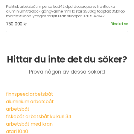
Praktisk arbetsbåt m penta kad42 dpd doupropdrev frontlucka i
aluminium trädäck gångvärme mm lastar 3500kg toppfart 35knop
march25knop lyftöglor för lyft utan stroppar 070 5142842
750 000 kr
Blocket.se
Hittar du inte det du söker?
Prova någon av dessa sökord
finnspeed arbetsbåt
aluminium arbetsbåt
arbetsbåt
fiskebåt arbetsbåt kulkuri 34
arbetsbåt med kran
atari 1040