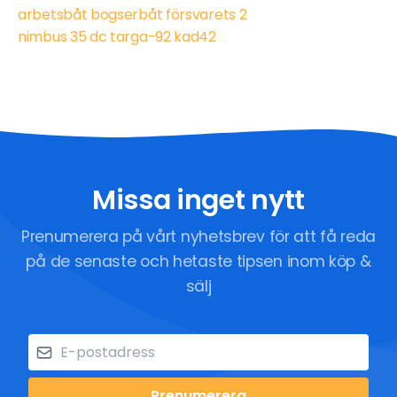
arbetsbåt bogserbåt försvarets 2
nimbus 35 dc targa-92 kad42
Missa inget nytt
Prenumerera på vårt nyhetsbrev för att få reda
på de senaste och hetaste tipsen inom köp &
sälj
Prenumerera