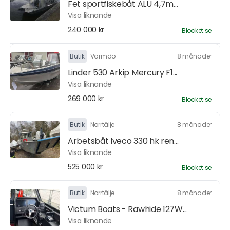
Fet sportfiskebåt ALU 4,7m...
Visa liknande
240 000 kr
Blocket.se
Butik
Värmdö
8 månader
Linder 530 Arkip Mercury F1...
Visa liknande
269 000 kr
Blocket.se
Butik
Norrtälje
8 månader
Arbetsbåt Iveco 330 hk ren...
Visa liknande
525 000 kr
Blocket.se
Butik
Norrtälje
8 månader
Victum Boats - Rawhide 127W...
Visa liknande