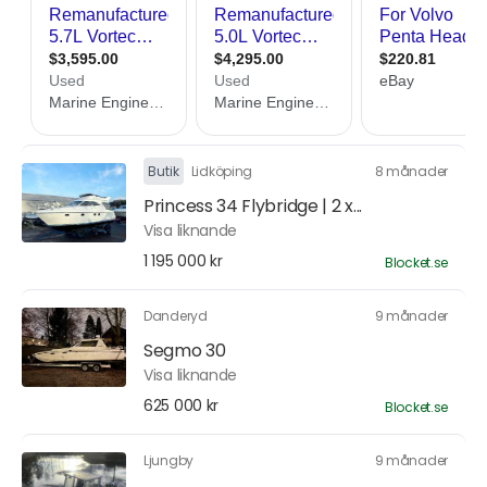
Butik
Lidköping
8 månader
Princess 34 Flybridge | 2 x...
Visa liknande
1 195 000 kr
Blocket.se
Danderyd
9 månader
Segmo 30
Visa liknande
625 000 kr
Blocket.se
Ljungby
9 månader