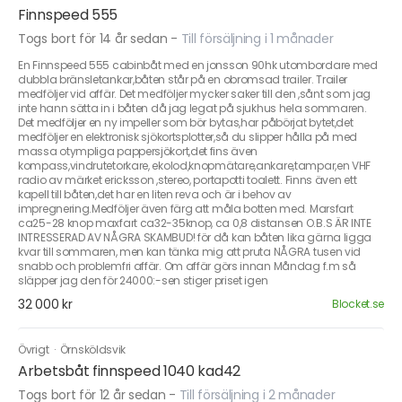
Finnspeed 555
Togs bort för 14 år sedan
-
Till försäljning i 1 månader
En Finnspeed 555 cabinbåt med en jonsson 90hk utombordare med
dubbla bränsletankar,båten står på en obromsad trailer. Trailer
medföljer vid affär. Det medföljer mycker saker till den ,sånt som jag
inte hann sätta in i båten då jag legat på sjukhus hela sommaren.
Det medföljer en ny impeller som bör bytas,har påbörjat bytet,det
medföljer en elektronisk sjökortsplotter,så du slipper hålla på med
massa otympliga pappersjökort,det fins även
kompass,vindrutetorkare, ekolod,knopmätare,ankare,tampar,en VHF
radio av märket ericksson ,stereo, portapotti toalett. Finns även ett
kapell till båten,det har en liten reva och är i behov av
impregnering.Medföljer även färg att måla botten med. Marsfart
ca25-28 knop maxfart ca32-35knop, ca 0,8 distansen O.B.S ÄR INTE
INTRESSERAD AV NÅGRA SKAMBUD! för då kan båten lika gärna ligga
kvar till sommaren, men kan tänka mig att pruta NÅGRA tusen vid
snabb och problemfri affär. Om affär görs innan Måndag f.m så
släpper jag den för 24000:-sen stiger priset igen
32 000 kr
Blocket.se
Övrigt
·
Örnsköldsvik
Arbetsbåt finnspeed 1040 kad42
Togs bort för 12 år sedan
-
Till försäljning i 2 månader