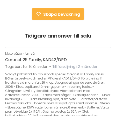
Skapa bevakning
Tidigare annonser till salu
Motorbåtar
·
Umeå
Coronet 26 Family, KAD42/DPD
Togs bort för 14 år sedan
-
Till försäljning i 2 månader
Väldigt påkostad, fin, robust och speciell Coronet 26 Family säljes.
Båten är bestyckad med en VP diesel KAD42/DP-D. Förbrukning 1.1
l/distans vid marchfart 26 knop. Uppgraderingar de senaste åren:
2008 - Eltoa, septitank, tömningspump - Inredning toalett -
Gångvärme, två stycken fläktstyrda värmeelement med
defrosterfunktion. 2009 - Kapell med bågar - Glas skjutdörrar - Durkar
invändigt 2010 - Köksinredning, spis, diskho etc. - Förarstol på stativ -
Lewmar taklucka - Innertak med LED spotlights samt dimmer - Stereo
- Eberspächer D5W vattenburen värmare, 6 element. - Batterier: Varta
promotive blue, 2x 170Ah, Optima bluetop 2x 65Ah - Ctek
batteriladdare 2011 - Renoverat drev: nya lager, ny drivaxel, ny