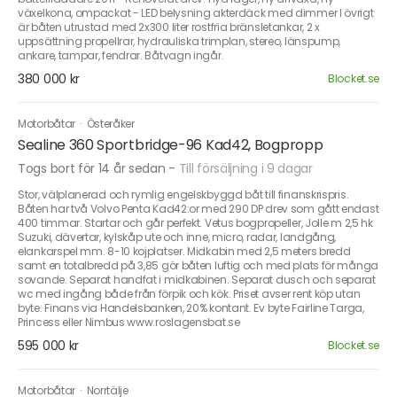
växelkona, ompackat - LED belysning akterdäck med dimmer I övrigt
är båten utrustad med 2x300 liter rostfria bränsletankar, 2 x
uppsättning propellrar, hydrauliska trimplan, stereo, länspump,
ankare, tampar, fendrar. Båtvagn ingår.
380 000 kr
Blocket.se
Motorbåtar
·
Österåker
Sealine 360 Sportbridge-96 Kad42, Bogpropp
Togs bort för 14 år sedan
-
Till försäljning i 9 dagar
Stor, välplanerad och rymlig engelskbyggd båt till finanskrispris.
Båten har två Volvo Penta Kad42:or med 290 DP drev som gått endast
400 timmar. Startar och går perfekt. Vetus bogpropeller, Jolle m 2,5 hk
Suzuki, dävertar, kylskåp ute och inne, micro, radar, landgång,
elankarspel mm. 8-10 kojplatser. Midkabin med 2,5 meters bredd
samt en totalbredd på 3,85 gör båten luftig och med plats för många
sovande. Separat handfat i midkabinen. Separat dusch och separat
wc med ingång både från förpik och kök. Priset avser rent köp utan
byte. Finans via Handelsbanken, 20% kontant. Ev byte Fairline Targa,
Princess eller Nimbus www.roslagensbat.se
595 000 kr
Blocket.se
Motorbåtar
·
Norrtälje