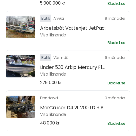
5 000 000 kr
Blocket.se
Butik
Arvika
9 månader
Arbetsbåt Vattenjet JetPac...
Visa liknande
Blocket.se
Butik
Värmdö
9 månader
Linder 530 Arkip Mercury F1...
Visa liknande
279 000 kr
Blocket.se
Danderyd
9 månader
MerCruiser D4.2L 200 LD + B...
Visa liknande
48 000 kr
Blocket.se