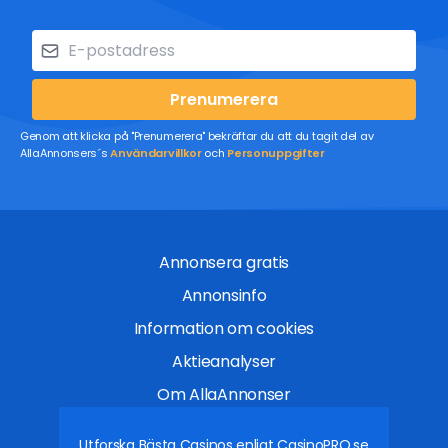
Prenumerera
Genom att klicka på "Prenumerera" bekräftar du att du tagit del av
AllaAnnonsers´s
Användarvillkor
och
Personuppgifter
Annonsera gratis
Annonsinfo
Information om cookies
Aktieanalyser
Om AllaAnnonser
Utforska Bästa Casinos enligt
CasinoPRO.se