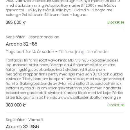
2500 Varmvattenberedare Spis med ugn -05 nya mattor-08 toa 10
med däckstömmning Autopilot, Raymarine ST 2000 med trådlös
fjärrkontroll - 09 Ny kylskåp 11 Bällg bytt 11 Cdradio - 2 högtalare i
salong.+ 2st isittbrunn Sittbrunnsbord - Laguna.
385 000 kr
Blocket.se
Segelbåtar
·
Östergötlands län
Arcona 32 -85
Togs bort för 14 år sedan
-
Till försäljning i 2 månader
Fantastisk fin familjebåt! Volvo Penta MD 7, 18 hk, 5 kojplatser, solcell,
lagunabord i sittbrunnen, Försegel ca 4 år gammalt, stor, ankare,
förtöjningståg, solcell, ankorolina 2 stycken, kyl. Babord om
nedgångstrappan finns pentry med spis med ugn (UPO) och dubbla
diskhoar. Till styrbord om trappan finns stickkoj med navigationsbord
framför. Salong bestående av U-formad soffa till babord och en rak
soffa till styrbord. För om salongsskottet finns toalett med handfat till
babord och garderob till styrbord. Klassisk förpik med två kojer. För fler
bilder titta gärna in på hemsidan: www.ostkustensbatformedling.se
388 000 kr
Blocket.se
Segelbåtar
·
Värmdö
Arcona 32 1986