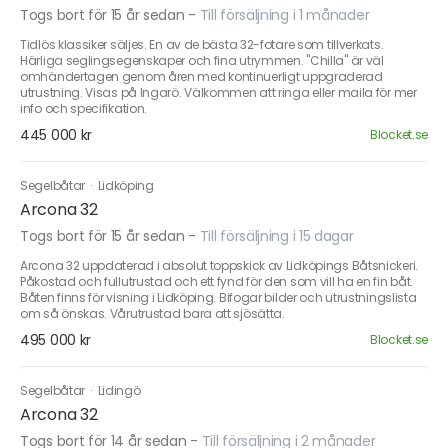
Togs bort för 15 år sedan
-
Till försäljning i 1 månader
Tidlös klassiker säljes. En av de bästa 32-fotare som tillverkats.
Härliga seglingsegenskaper och fina utrymmen. "Chilla" är väl
omhändertagen genom åren med kontinuerligt uppgraderad
utrustning. Visas på Ingarö. Välkommen att ringa eller maila för mer
info och specifikation.
445 000 kr
Blocket.se
Segelbåtar
·
Lidköping
Arcona 32
Togs bort för 15 år sedan
-
Till försäljning i 15 dagar
Arcona 32 uppdaterad i absolut toppskick av Lidköpings Båtsnickeri.
Påkostad och fullutrustad och ett fynd för den som vill ha en fin båt.
Båten finns för visning i Lidköping. Bifogar bilder och utrustningslista
om så önskas. Vårutrustad bara att sjösätta.
495 000 kr
Blocket.se
Segelbåtar
·
Lidingö
Arcona 32
Togs bort för 14 år sedan
-
Till försäljning i 2 månader