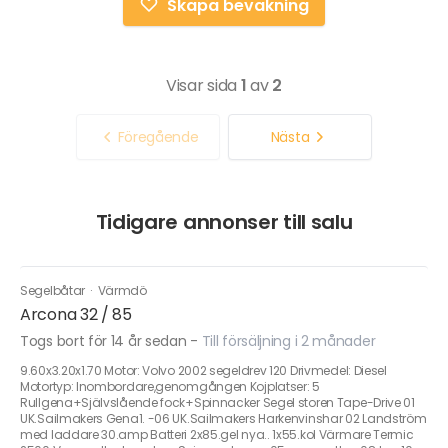
Skapa bevakning
Visar sida
1
av
2
Föregående
Nästa
Tidigare annonser till salu
Segelbåtar
·
Värmdö
Arcona 32 / 85
Togs bort för 14 år sedan
-
Till försäljning i 2 månader
9.60x3.20x1.70 Motor: Volvo 2002 segeldrev 120 Drivmedel: Diesel
Motortyp: Inombordare,genomgången Kojplatser: 5
Rullgena+Självslående fock+Spinnacker Segel storen Tape-Drive 01
UK.Sailmakers Gena1. -06 UK.Sailmakers Harkenvinshar 02 Landström
med laddare 30.amp Batteri 2x85.gel nya.. 1x55.kol Värmare Termic