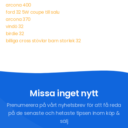
arcona 400
ford 32 5W coupe till salu
arcona 370
vindö 32
birdie 32
billiga cross stövlar barn storlek 32
Missa inget nytt
Prenumerera på vårt nyhetsbrev för att få reda
på de senaste och hetaste tipsen inom köp &
sälj