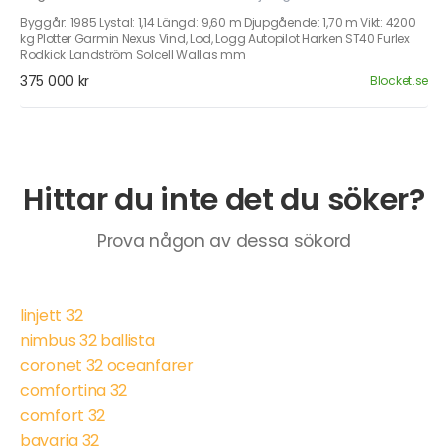
Byggår: 1985 Lystal: 1,14 Längd: 9,60 m Djupgående: 1,70 m Vikt: 4200
kg Plotter Garmin Nexus Vind, Lod, Logg Autopilot Harken ST40 Furlex
Rodkick Landström Solcell Wallas mm
375 000 kr
Blocket.se
Hittar du inte det du söker?
Prova någon av dessa sökord
linjett 32
nimbus 32 ballista
coronet 32 oceanfarer
comfortina 32
comfort 32
bavaria 32