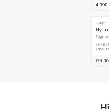
4 990 
Övrigt
Hydro
Togs bor
Senast 
Kapell L
175 00
H