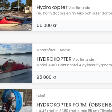
Hydrokopter
Visa liknande
Hej, har hittat oss en fin Arkö och säljer därf
55 000 kr
Motorbåtar
·
Nacka
HYDROKOPTER
Visa liknande
Modell ARKÖ Continental 4 cylinder flygmotor.
95 000 kr
Luleå
HYDROKOPTER FORM, (OBS ENBA
L 4,45 meter, B 1,80 meter hög 55 cm Tillverka