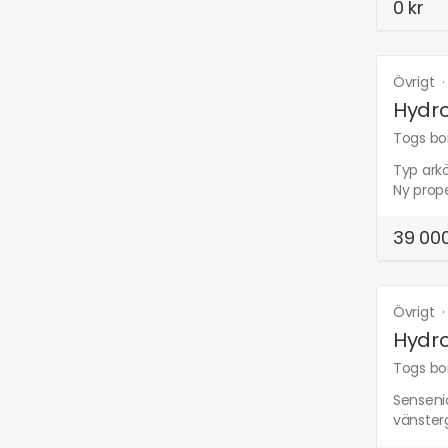
0 kr
Övrigt
Hydr
Togs bor
Typ arkö
Ny prope
39 000
Övrigt
Hydro
Togs bor
Senseni
vänster