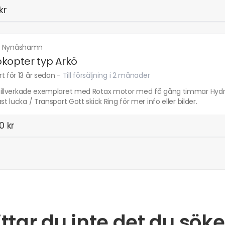
kr
·
Nynäshamn
kopter typ Arkö
t för 13 år sedan
-
Till försäljning i 2 månader
tillverkade exemplaret med Rotax motor med få gång timmar Hydrau
ast lucka / Transport Gott skick Ring för mer info eller bilder.
0 kr
ittar du inte det du söke