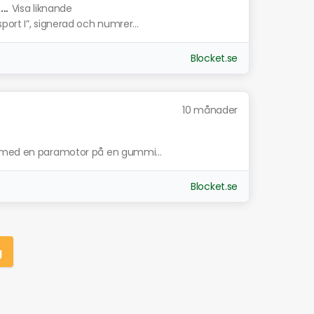
..
Visa liknande
ort I”, signerad och numrer...
Blocket.se
10 månader
t med en paramotor på en gummi...
Blocket.se
g