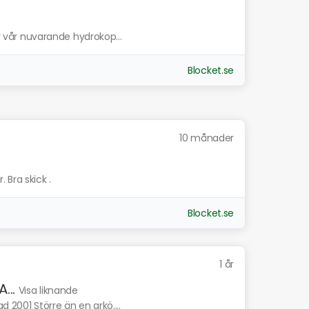
ör vår nuvarande hydrokop...
Blocket.se
10 månader
 Bra skick .
Blocket.se
1 år
...
Visa liknande
d 2001 Större än en arkö....