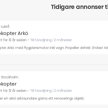
Tidigare annonser ti
·
Luleå
kopter Arkö
t för 13 år sedan
-
Till försäljning i 2 månader
ter Arkö med Flygplansmotor inkl vagn. Propeller defekt. Endast te
·
Stockholm
okopter
t för 13 år sedan
-
Till försäljning i 2 månader
ter en arkö arkösundare gärna ett renoverings objekt.