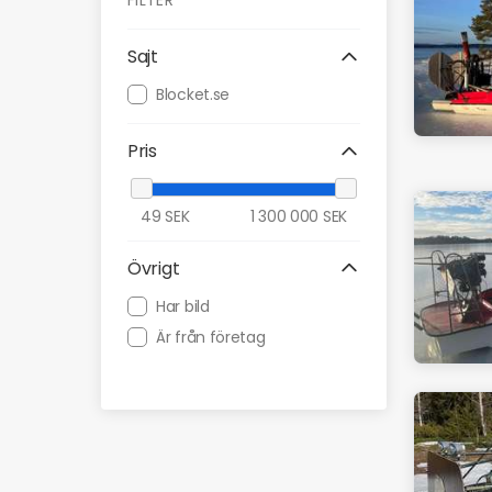
FILTER
Sajt
Blocket.se
Pris
49
SEK
1 300 000
SEK
Övrigt
Har bild
Är från företag