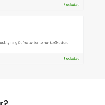
Blocket.se
lstyrning Defroster Lanternor Strålkastare
Blocket.se
r?