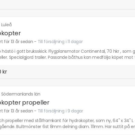
·
Luleå
okopter
t för 13 år sedan
-
Till försäljning i 11 dagar
 hästö i gott bruksskick. Flygplansmotor Continental, 70 hkr , som 
ller. Specialgjord trailer. Passande båthus kan medfölja köpet mot t
 kr
·
Södermanlands län
kopter propeller
t för 13 år sedan
-
Till försäljning i 9 dagar
ch propeller med stålframkant för hydrokopter, som ny, 64" x 34" L
gående. Bultmönster 6st 8mm delning diam. 111mm. Har suttit på en