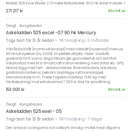
Modell: 525 Excel Bredd: 2.21 meter Motorstorlek: 90.0 hk Antal motorer: 1
271 217 kr
Blocket.se
Övrigt
·
Kungsbacka
Askeladden 525 excel -07 90 hk Mercury
Togs bort för 13 år sedan
-
Till försäljning i 2 månader
Välvårdad båt (inomhusförvarad) med välskött (nyservad) mercury
90 hk full injektion (ny 2009). En perfekt utflykts- fiske- badbåt
godkänd för 6 vuxna. Höga fribord ger god säkerhet och komfort.
Välutrustad med bl.a Smartcraft instrumentering med dator etc. GPS,
Ekolod, logg med fart - distansmätare. Brandsläckare, ankarbox,
godkända lanternor, bekväm badstege, nytt hamnkapell,
brandsläckare m.m. Trailer Fogelsta (lastkap. 1240 kg med
färdbelysning) mot extrakostnad 7 000 kr. Klar för sjösättning.
153 000 kr
Blocket.se
Övrigt
·
Kungsbacka
Askeladden 525 exel - 05
Togs bort för 13 år sedan
-
Till försäljning i 7 dagar
Den är kvick i svängarna och sällsynt smidig i mötet med vågorna.