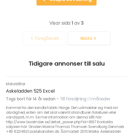
Visar sida
1
av
3
Föregående
Nästa
Tidigare annonser till salu
Motorbåtar
Askeladden 525 Excel
Togs bort för 14 år sedan
-
Till försäljning i 1 månader
Kommer fra den kendte fabrik i Norge. Den udmærker sig med sin
alsidighed, enten om det skal være til strandturen fisketuren eller
vandsport, m.m. Se mer information om denna båt här:
http://www.boatindex.se/detail_power.php?id=8167 Kontakta
säljaren här: Gnisten Marine Thomas Thomsen Svendborg Denmark
+45 62214921 post@gnisten.dk. Årsmodell: 2010 Märke: Askeladden