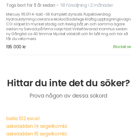
Togs bort för 11 år sedan
-
Till försäljning i 2 månader
Mercury 115 EFI 4-takt -06 Komplett dynsats Pulpetöverdrag
Hydraulstyrning Lowrance ekolod Badstege Kraftig upptagningsvagn
CO-släpet En mycket stadig och trevlig båt ,en och samma ägare
sedan ny Servad på firma varje höst Vinterförvarad inomhus sedan
ny Gångtid ca 40 timmar Mycket välskött och fin båt ring och hör så
får du veta mera
195 000 kr
Blocket.se
Hittar du inte det du söker?
Prova någon av dessa sökord
bella 512 excel
askeladden 14 segelkombi
askeladden 16 segelkombi