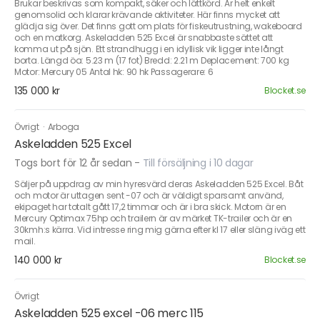
Brukar beskrivas som kompakt, säker och lättkörd. Är helt enkelt
genomsolid och klarar krävande aktiviteter. Här finns mycket att
glädja sig över. Det finns gott om plats för fiskeutrustning, wakeboard
och en matkorg. Askeladden 525 Excel är snabbaste sättet att
komma ut på sjön. Ett strandhugg i en idyllisk vik ligger inte långt
borta. Längd öa: 5.23 m (17 fot) Bredd: 2.21 m Deplacement: 700 kg
Motor: Mercury 05 Antal hk: 90 hk Passagerare: 6
135 000 kr
Blocket.se
Övrigt
·
Arboga
Askeladden 525 Excel
Togs bort för 12 år sedan
-
Till försäljning i 10 dagar
Säljer på uppdrag av min hyresvärd deras Askeladden 525 Excel. Båt
och motor är uttagen sent -07 och är väldigt sparsamt använd,
ekipaget har totalt gått 17,2 timmar och är i bra skick. Motorn är en
Mercury Optimax 75hp och trailern är av märket TK-trailer och är en
30kmh:s kärra. Vid intresse ring mig gärna efter kl 17 eller släng iväg ett
mail.
140 000 kr
Blocket.se
Övrigt
Askeladden 525 excel -06 merc 115