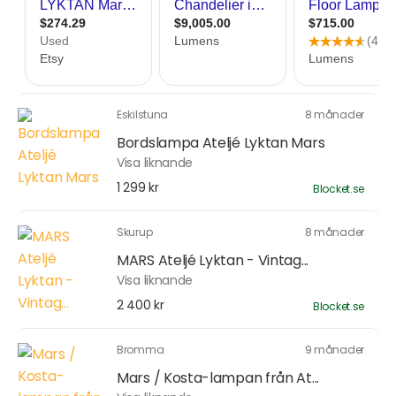
Eskilstuna
8 månader
Bordslampa Ateljé Lyktan Mars
Visa liknande
1 299 kr
Blocket.se
Skurup
8 månader
MARS Ateljé Lyktan - Vintag...
Visa liknande
2 400 kr
Blocket.se
Bromma
9 månader
Mars / Kosta-lampan från At...