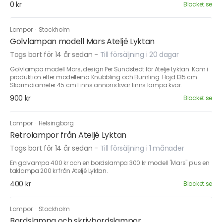
0 kr
Blocket.se
Lampor
·
Stockholm
Golvlampan modell Mars Ateljé Lyktan
Togs bort för 14 år sedan
-
Till försäljning i 20 dagar
Golvlampa modell Mars, design Per Sundstedt för Atelje Lyktan. Kom i
produktion efter modellerna Knubbling och Bumling. Höjd 135 cm
Skärmdiameter 45 cm Finns annons kvar finns lampa kvar.
900 kr
Blocket.se
Lampor
·
Helsingborg
Retrolampor från Ateljé Lyktan
Togs bort för 14 år sedan
-
Till försäljning i 1 månader
En golvampa 400 kr och en bordslampa 300 kr modell "Mars" plus en
taklampa 200 kr från Ateljé Lyktan.
400 kr
Blocket.se
Lampor
·
Stockholm
Bordslampa och skrivbordslampor