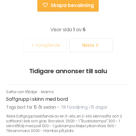
Skapa bevakning
Visar sida
1
av
6
Föregående
Nästa
Tidigare annonser till salu
Soffor och fåtöljer
·
Malmö
Soffgrupp i skinn med bord
Togs bort för 15 år sedan
-
Till försäljning i 15 dagar
Äldre Soffgrupp bestående av en 3-sits, en 2-sits skinnsoffa och 2
soffbord i bok och glas. Bra skick. 2500:- 1 "Buddalampa" 200:- 1
skinnfåtölj med pall 500:- 1 golvlampa Atelje Lyktan Mars 500:-
Tillsammans 3000:- Hämtas på plats