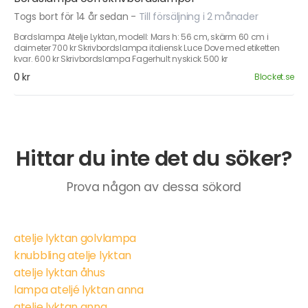
Togs bort för 14 år sedan
-
Till försäljning i 2 månader
Bordslampa Atelje Lyktan, modell: Mars h: 56 cm, skärm 60 cm i
daimeter 700 kr Skrivbordslampa italiensk Luce Dove med etiketten
kvar. 600 kr Skrivbordslampa Fagerhult nyskick 500 kr
0 kr
Blocket.se
Hittar du inte det du söker?
Prova någon av dessa sökord
atelje lyktan golvlampa
knubbling atelje lyktan
atelje lyktan åhus
lampa ateljé lyktan anna
atelje lyktan anna