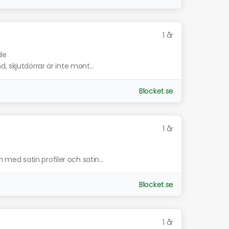
1 år
de
 skjutdörrar är inte mont...
Blocket.se
1 år
ed satin profiler och satin...
Blocket.se
1 år