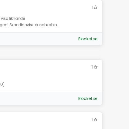
1 år
Visa liknande
en! Skandinavisk duschkabin...
Blocket.se
1 år
00)
Blocket.se
1 år