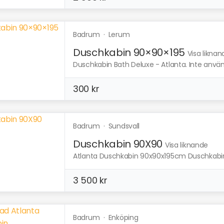
Badrum
·
Lerum
Duschkabin 90×90×195
Visa liknan
Duschkabin Bath Deluxe - Atlanta. Inte använd,
300 kr
Badrum
·
Sundsvall
Duschkabin 90X90
Visa liknande
Atlanta Duschkabin 90x90x195cm Duschkabin m
3 500 kr
Badrum
·
Enköping