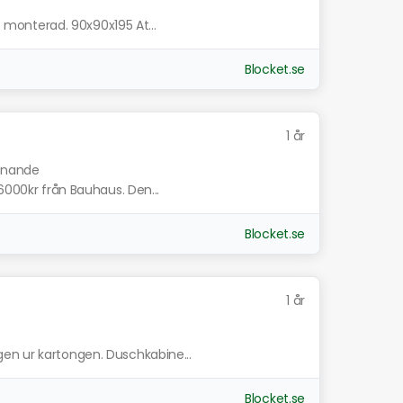
it monterad. 90x90x195 At...
Blocket.se
1 år
iknande
6000kr från Bauhaus. Den...
Blocket.se
1 år
en ur kartongen. Duschkabine...
Blocket.se