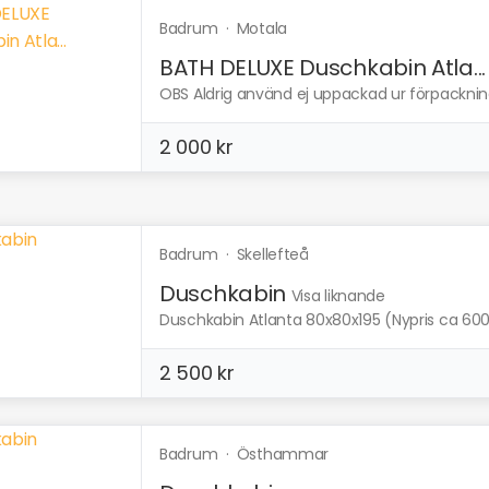
Badrum
·
Motala
BATH DELUXE Duschkabin Atla...
OBS Aldrig använd ej uppackad ur förpackning
2 000 kr
Badrum
·
Skellefteå
Duschkabin
Visa liknande
Duschkabin Atlanta 80x80x195 (Nypris ca 60
2 500 kr
Badrum
·
Östhammar