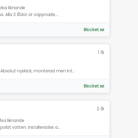
Visa liknande
Alla 3 lådor är oöppnade....
Blocket.se
1 år
solut nyskick, monterad men int...
Blocket.se
2 år
isa liknande
lat vatten. Installerades a...