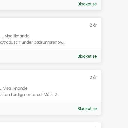
Blocket.se
2 år
..
Visa liknande
 extradusch under badrumsrenov...
Blocket.se
2 år
.
Visa liknande
stan färdigmonterad. Mått: 2...
Blocket.se