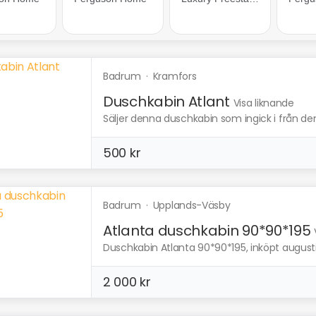
Badrum
·
Kramfors
Duschkabin Atlant
Visa liknande
Säljer denna duschkabin som ingick i från de
500 kr
Badrum
·
Upplands-Väsby
Atlanta duschkabin 90*90*195
Duschkabin Atlanta 90*90*195, inköpt august
2 000 kr