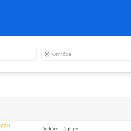
Badrum
·
Sigtuna