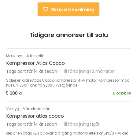
Skapa bevakning
Tidigare annonser till salu
Maskiner
·
Uddevalla
Kompressor Atlas Copco
Togs bort för 14 år sedan
-
Till försäljning i 2 månader
Säljer en äldre Atlas Copco kompressor. 4kw motor. Kompressor mod:
KE4 B4. 250l Tank från 2000 Tystgående.
5 000 kr
Blocket.se
Verktyg
·
Värmlands län
Kompressor atlas copco
Togs bort för 14 år sedan
-
Till försäljning i Igår
det är en atlas KE4 av okänd årgång motorns effekt är 5hk/3,7kw det