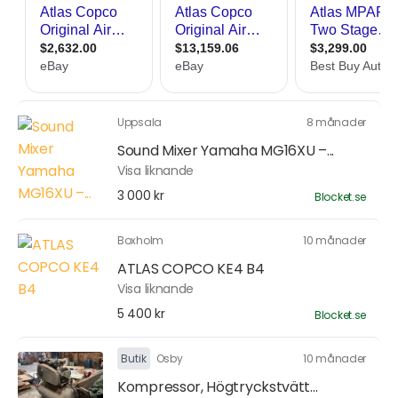
Uppsala
8 månader
Sound Mixer Yamaha MG16XU –...
Visa liknande
3 000 kr
Blocket.se
Boxholm
10 månader
ATLAS COPCO KE4 B4
Visa liknande
5 400 kr
Blocket.se
Butik
Osby
10 månader
Kompressor, Högtryckstvätt...