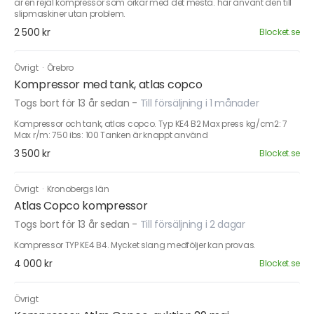
är en rejäl kompressor som orkar med det mesta. har använt den till
slipmaskiner utan problem.
2 500 kr
Blocket.se
Övrigt
·
Örebro
Kompressor med tank, atlas copco
Togs bort för 13 år sedan
-
Till försäljning i 1 månader
Kompressor och tank, atlas copco. Typ KE4 B2 Max press kg/cm2: 7
Max r/m: 750 ibs: 100 Tanken är knappt använd
3 500 kr
Blocket.se
Övrigt
·
Kronobergs län
Atlas Copco kompressor
Togs bort för 13 år sedan
-
Till försäljning i 2 dagar
Kompressor TYP KE4 B4. Mycket slang medföljer kan provas.
4 000 kr
Blocket.se
Övrigt