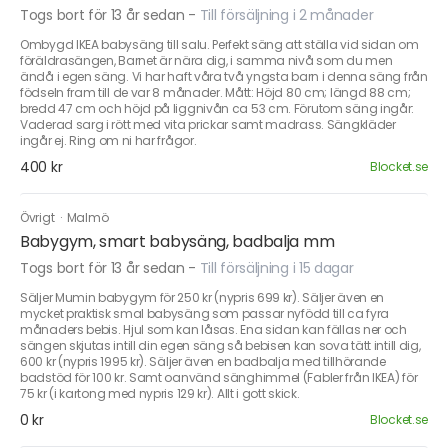
Togs bort för 13 år sedan
-
Till försäljning i 2 månader
Ombygd IKEA babysäng till salu. Perfekt säng att ställa vid sidan om
föräldrasängen, Barnet är nära dig, i samma nivå som du men
ändå i egen säng. Vi har haft våra två yngsta barn i denna säng från
födseln fram till de var 8 månader. Mått: Höjd 80 cm; längd 88 cm;
bredd 47 cm och höjd på liggnivån ca 53 cm. Förutom säng ingår:
Vaderad sarg i rött med vita prickar samt madrass. Sängkläder
ingår ej. Ring om ni har frågor.
400 kr
Blocket.se
Övrigt
·
Malmö
Babygym, smart babysäng, badbalja mm
Togs bort för 13 år sedan
-
Till försäljning i 15 dagar
Säljer Mumin babygym för 250 kr (nypris 699 kr). Säljer även en
mycket praktisk smal babysäng som passar nyfödd till ca fyra
månaders bebis. Hjul som kan låsas. Ena sidan kan fällas ner och
sängen skjutas intill din egen säng så bebisen kan sova tätt intill dig,
600 kr (nypris 1995 kr). Säljer även en badbalja med tillhörande
badstöd för 100 kr. Samt oanvänd sänghimmel (Fabler från IKEA) för
75 kr (i kartong med nypris 129 kr). Allt i gott skick.
0 kr
Blocket.se