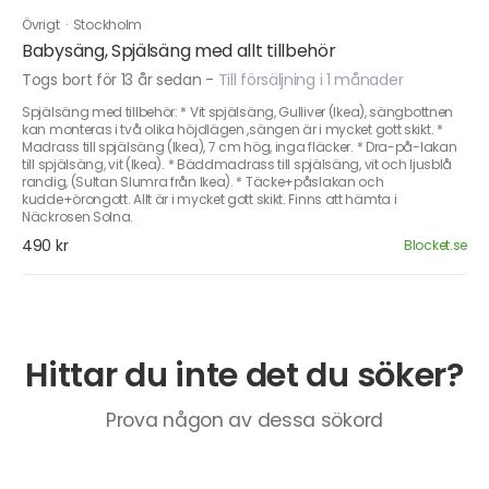
Övrigt
·
Stockholm
Babysäng, Spjälsäng med allt tillbehör
Togs bort för 13 år sedan
-
Till försäljning i 1 månader
Spjälsäng med tillbehör: * Vit spjälsäng, Gulliver (Ikea), sängbottnen
kan monteras i två olika höjdlägen ,sängen är i mycket gott skikt. *
Madrass till spjälsäng (Ikea), 7 cm hög, inga fläcker. * Dra-på-lakan
till spjälsäng, vit (Ikea). * Bäddmadrass till spjälsäng, vit och ljusblå
randig, (Sultan Slumra från Ikea). * Täcke+påslakan och
kudde+örongott. Allt är i mycket gott skikt. Finns att hämta i
Näckrosen Solna.
490 kr
Blocket.se
Hittar du inte det du söker?
Prova någon av dessa sökord