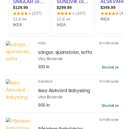
Höör
8 månader
sängar, sjuanstolar, soffa
Visa liknande
300 kr
Blocket.se
Karlstad
9 månader
Ikea Älskvärd Babysäng
Visa liknande
900 kr
Blocket.se
9 månader
Påslakan Babytäcke