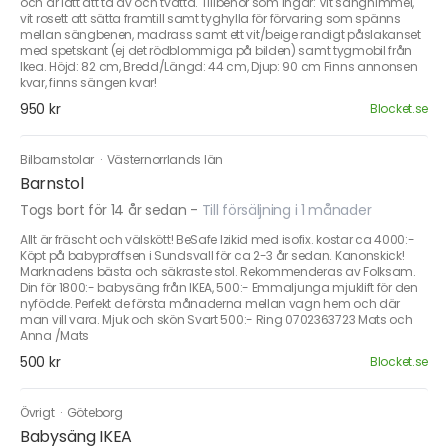
och är lätt att ta av och tvätta. Tillbehör som ingår: Vit sänghimmel,
vit rosett att sätta framtill samt tyghylla för förvaring som spänns
mellan sängbenen, madrass samt ett vit/beige randigt påslakanset
med spetskant (ej det rödblommiga på bilden) samt tygmobil från
Ikea. Höjd: 82 cm, Bredd/Längd: 44 cm, Djup: 90 cm Finns annonsen
kvar, finns sängen kvar!
950 kr
Blocket.se
Bilbarnstolar
·
Västernorrlands län
Barnstol
Togs bort för 14 år sedan
-
Till försäljning i 1 månader
Allt är fräscht och välskött! BeSafe Izikid med isofix. kostar ca 4000:-
Köpt på babyproffsen i Sundsvall för ca 2-3 år sedan. Kanonskick!
Marknadens bästa och säkraste stol. Rekommenderas av Folksam.
Din för 1800:- babysäng från IKEA, 500:- Emmaljunga mjuklift för den
nyfödde. Perfekt de första månaderna mellan vagn hem och där
man vill vara. Mjuk och skön Svart 500:- Ring 0702363723 Mats och
Anna /Mats
500 kr
Blocket.se
Övrigt
·
Göteborg
Babysäng IKEA