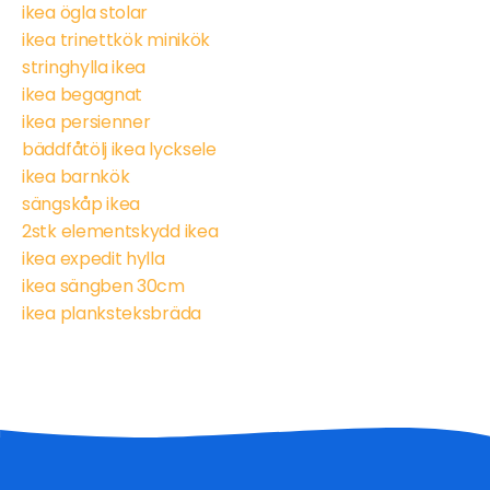
ikea ögla stolar
ikea trinettkök minikök
stringhylla ikea
ikea begagnat
ikea persienner
bäddfåtölj ikea lycksele
ikea barnkök
sängskåp ikea
2stk elementskydd ikea
ikea expedit hylla
ikea sängben 30cm
ikea planksteksbräda