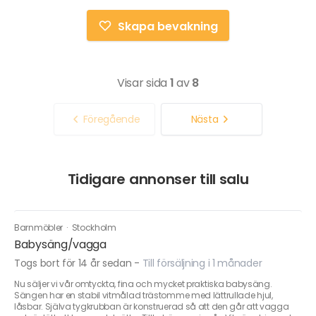
Skapa bevakning
Visar sida
1
av
8
Föregående
Nästa
Tidigare annonser till salu
Barnmöbler
·
Stockholm
Babysäng/vagga
Togs bort för 14 år sedan
-
Till försäljning i 1 månader
Nu säljer vi vår omtyckta, fina och mycket praktiska babysäng.
Sängen har en stabil vitmålad trästomme med lättrullade hjul,
låsbar. Själva tygkrubban är konstruerad så att den går att vagga