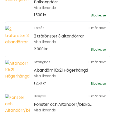
Balkongdörr
Visa liknande
1 500 kr
Blocket.se
Torsås
8 månader
2 träfönster 3 altandörrar
Visa liknande
2 000 kr
Blocket.se
Strängnäs
8 månader
Altandörr 10x21 Högerhängd
Visa liknande
1 250 kr
Blocket.se
Härryda
8 månader
Fönster och Altandörr/blako...
Visa liknande