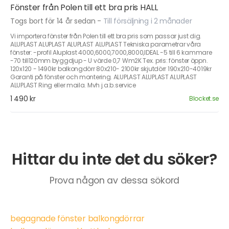
Fönster från Polen till ett bra pris HALL
Togs bort för 14 år sedan
-
Till försäljning i 2 månader
Vi importera fönster från Polen till ett bra pris som passar just dig.
ALUPLAST ALUPLAST ALUPLAST ALUPLAST Tekniska parametrar våra
fönster: -profil Aluplast 4000,6000,7000,8000,IDEAL -5 till 6 kammare
-70 till120mm byggdjup - U värde 0,7 Wm2K Tex. pris: fönster öppn.
120x120 - 1490kr balkongdörr 80x210- 2100kr skjutdörr 190x210-4019kr
Garanti på fönster och montering. ALUPLAST ALUPLAST ALUPLAST
ALUPLAST Ring eller maila. Mvh j.a.b.service
1 490 kr
Blocket.se
Hittar du inte det du söker?
Prova någon av dessa sökord
begagnade fönster balkongdörrar