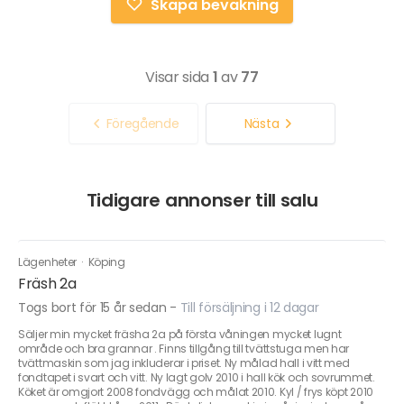
Skapa bevakning
Visar sida
1
av
77
Föregående
Nästa
Tidigare annonser till salu
Lägenheter
·
Köping
Fräsh 2a
Togs bort för 15 år sedan
-
Till försäljning i 12 dagar
Säljer min mycket fräsha 2a på första våningen mycket lugnt
område och bra grannar . Finns tillgång till tvättstuga men har
tvättmaskin som jag inkluderar i priset. Ny målad hall i vitt med
fondtapet i svart och vitt. Ny lagt golv 2010 i hall kök och sovrummet.
Köket är omgjort 2008 fondvägg och målat 2010. Kyl / frys köpt 2010