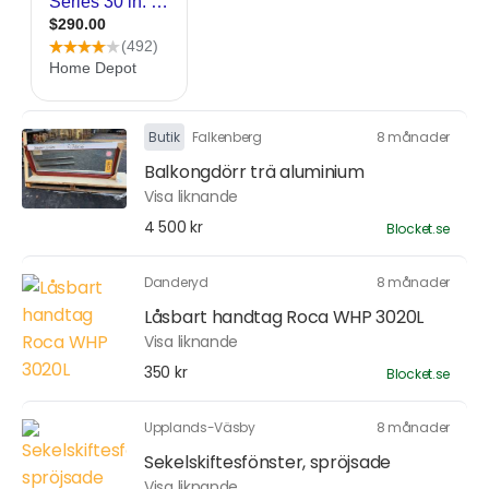
Butik
Falkenberg
8 månader
Balkongdörr trä aluminium
Visa liknande
4 500 kr
Blocket.se
Danderyd
8 månader
Låsbart handtag Roca WHP 3020L
Visa liknande
350 kr
Blocket.se
Upplands-Väsby
8 månader
Sekelskiftesfönster, spröjsade
Visa liknande