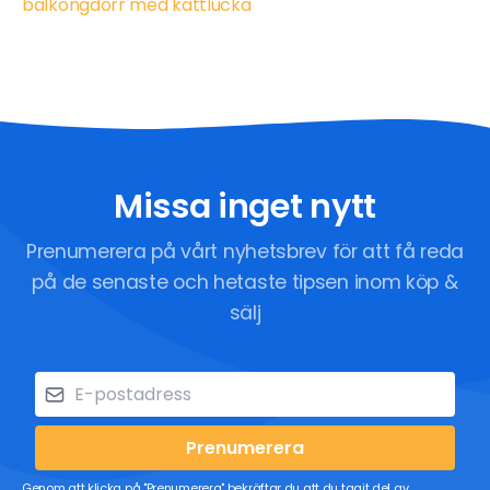
balkongdörr med kattlucka
Missa inget nytt
Prenumerera på vårt nyhetsbrev för att få reda
på de senaste och hetaste tipsen inom köp &
sälj
Prenumerera
Genom att klicka på "Prenumerera" bekräftar du att du tagit del av