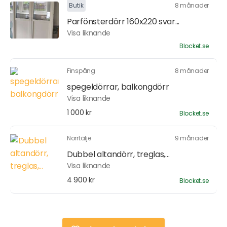
Butik
8 månader
Parfönsterdörr 160x220 svar...
Visa liknande
Blocket.se
Finspång
8 månader
spegeldörrar, balkongdörr
Visa liknande
1 000 kr
Blocket.se
Norrtälje
9 månader
Dubbel altandörr, treglas,...
Visa liknande
4 900 kr
Blocket.se