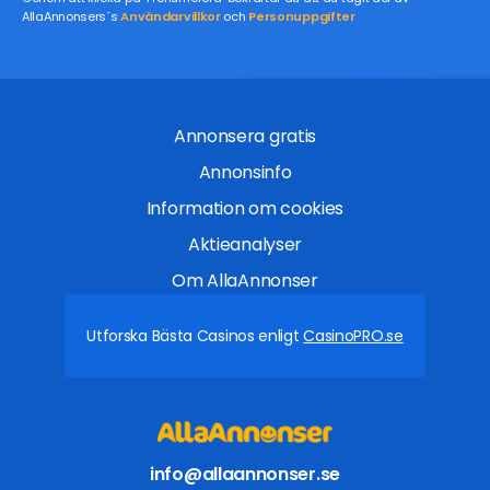
AllaAnnonsers´s
Användarvillkor
och
Personuppgifter
Annonsera gratis
Annonsinfo
Information om cookies
Aktieanalyser
Om AllaAnnonser
Utforska Bästa Casinos enligt
CasinoPRO.se
info@allaannonser.se