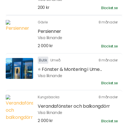
200 kr
Blocket.se
Gävle
8 månader
Persienner
Visa liknande
2 000 kr
Blocket.se
Butik
Umeå
8 månader
⭐ Fönster & Montering i Ume...
Visa liknande
Blocket.se
Kungsbacka
8 månader
Verandafönster och balkongdörr
Visa liknande
2 000 kr
Blocket.se