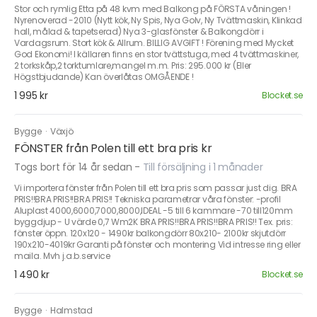
Stor och rymlig Etta på 48 kvm med Balkong på FÖRSTA våningen !
Nyrenoverad -2010 (Nytt kök, Ny Spis, Nya Golv, Ny Tvättmaskin, Klinkad
hall, målad & tapetserad) Nya 3-glasfönster & Balkongdörr i
Vardagsrum. Stort kök & Allrum. BILLIG AVGIFT ! Förening med Mycket
God Ekonomi! I källaren finns en stor tvättstuga, med 4 tvättmaskiner,
2 torkskåp,2 torktumlare,mangel m.m. Pris: 295.000 kr (Eller
Högstbjudande) Kan överlåtas OMGÅENDE !
1 995 kr
Blocket.se
Bygge
·
Växjö
FÖNSTER från Polen till ett bra pris kr
Togs bort för 14 år sedan
-
Till försäljning i 1 månader
Vi importera fönster från Polen till ett bra pris som passar just dig. BRA
PRIS!!BRA PRIS!!BRA PRIS!! Tekniska parametrar våra fönster: -profil
Aluplast 4000,6000,7000,8000,IDEAL -5 till 6 kammare -70 till120mm
byggdjup - U värde 0,7 Wm2K BRA PRIS!!BRA PRIS!!BRA PRIS!! Tex. pris:
fönster öppn. 120x120 - 1490kr balkongdörr 80x210- 2100kr skjutdörr
190x210-4019kr Garanti på fönster och montering Vid intresse ring eller
maila. Mvh j.a.b.service
1 490 kr
Blocket.se
Bygge
·
Halmstad