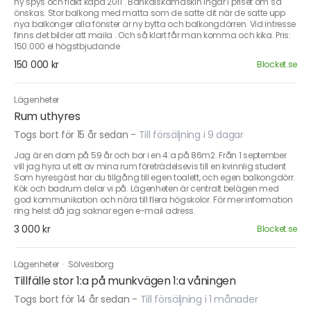
ny spys och fläkt kåpa 2011 . Bänkdiskamaskin ingår i priset om så
önskas. Stor balkong med matta som de satte dit när de satte upp
nya balkonger alla fönster är ny bytta och balkongdörren. Vid intresse
finns det bilder att maila . Och så klart får man komma och kika. Pris:
150.000 el högstbjudande
150 000 kr
Blocket.se
Lägenheter
Rum uthyres
Togs bort för 15 år sedan
-
Till försäljning i 9 dagar
Jag är en dam på 59 år och bor i en 4:a på 86m2. Från 1 september
vill jag hyra ut ett av mina rum företrädelsevis till en kvinnlig student
Som hyresgäst har du tillgång till egen toalett, och egen balkongdörr.
Kök och badrum delar vi på. Lägenheten är centralt belägen med
god kommunikation och nära till flera högskolor. För mer information
ring helst då jag saknar egen e-mail adress.
3 000 kr
Blocket.se
Lägenheter
·
Sölvesborg
Tillfälle stor 1:a på munkvägen 1:a våningen
Togs bort för 14 år sedan
-
Till försäljning i 1 månader