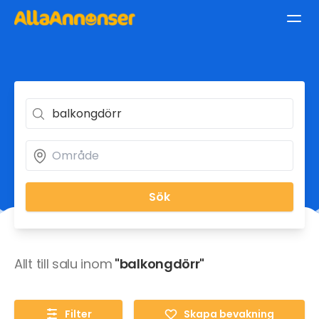
Sök
Allt till salu inom
"balkongdörr"
Filter
Skapa bevakning