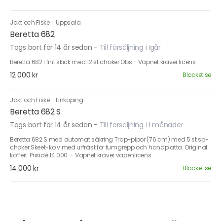
Jakt och Fiske
·
Uppsala
Beretta 682
Togs bort för 14 år sedan
-
Till försäljning i Igår
Beretta 682 i fint skick med 12 st choker Obs - Vapnet kräver licens
12 000 kr
Blocket.se
Jakt och Fiske
·
Linköping
Beretta 682 S
Togs bort för 14 år sedan
-
Till försäljning i 1 månader
Beretta 682 S med automat säkring Trap-pipor (76 cm) med 5 st sp-
choker Skeet-kolv med urfräst för tumgrepp och handplatta. Original
koffert. Prisidè 14 000 :- Vapnet kräver vapenlicens
14 000 kr
Blocket.se