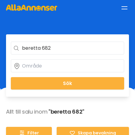
Sök
Allt till salu inom
"beretta 682"
Filter
Skapa bevakning