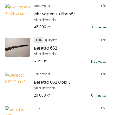
Uddevalla
1 år
jakt vapen + tillbehör
Visa liknande
45 000 kr
Blocket.se
Butik
Ljungby
1 år
Beretta 682
Visa liknande
5 995 kr
Blocket.se
Karlskrona
1 år
Beretta 682 Gold E
Visa liknande
20 000 kr
Blocket.se
Eda
1 år