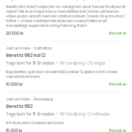
Beretta 682 Gold E säljes Den är i väldigt bra skick! Servad för ett par år
sedan' Det är en höger bössa med ställbar kolv! Kolven på bössan
säljes ej utan enbart med den ställbara kolven ( kolven är ej använd )
Koffert + choker medföljer Mer bilder kan mailas! Detta är ett
licenspliktigt vapen! Med vänlig hälsning, Robin
20 500 kr
Blocket.se
Jakt och Fiske
·
Trollhättan
Beretta 682 kal 12
Togs bort för 15 år sedan
-
Till försäljning i 25 dagar
Beg Beretta i gott skick. Modell 682X, kaliber 12, ejektor samt choker.
vapnet kräver licens
10 000 kr
Blocket.se
Jakt och Fiske
·
Åtvidaberg
Beretta 682
Togs bort för 15 år sedan
-
Till försäljning i 2 månader
fint skick, extra chokes,licens krävs
15 000 kr
Blocket.se