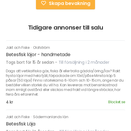
Skapa bevakning
Tidigare annonser till salu
Jakt och Fiske
·
Olofström
Betesfisk löjor - handmetade
Togs bort för 15 år sedan
-
Till försäljning i 2 månader
Dags att vertikalfiska gös, fiska ål eller trolla gädda/öring/lax? Rakt
frysta löjor med hela fjäll, förpackade om 10st/påse Minsta köp 5
påsar (50 löjor) Finns i storlekarna 6-10cm och 10-15cm, ange när du
beställer vilken storlek du vill ha. Kan levereras mot bensinkostnad
inom rimligt avstånd eller skickas med frakt vid längre sträckor, har
flera års erfarenhet.
4 kr
Blocket.se
Jakt och Fiske
·
Södermanlands län
Betesfisk Löja