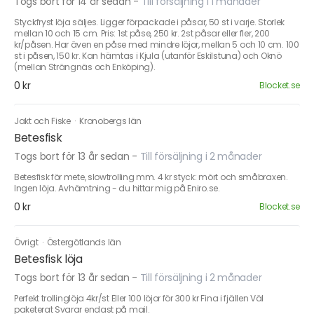
Togs bort för 14 år sedan
-
Till försäljning i 1 månader
Styckfryst löja säljes. Ligger förpackade i påsar, 50 st i varje. Storlek
mellan 10 och 15 cm. Pris: 1st påse, 250 kr. 2st påsar eller fler, 200
kr/påsen. Har även en påse med mindre löjor, mellan 5 och 10 cm. 100
st i påsen, 150 kr. Kan hämtas i Kjula (utanför Eskilstuna) och Oknö
(mellan Strängnäs och Enköping).
0 kr
Blocket.se
Jakt och Fiske
·
Kronobergs län
Betesfisk
Togs bort för 13 år sedan
-
Till försäljning i 2 månader
Betesfisk för mete, slowtrolling mm. 4 kr styck: mört och småbraxen.
Ingen löja. Avhämtning - du hittar mig på Eniro.se.
0 kr
Blocket.se
Övrigt
·
Östergötlands län
Betesfisk löja
Togs bort för 13 år sedan
-
Till försäljning i 2 månader
Perfekt trollinglöja 4kr/st Eller 100 löjor för 300 kr Fina i fjällen Väl
paketerat Svarar endast på mail.