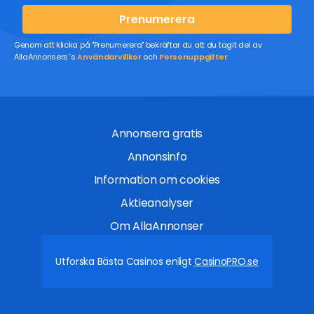
Prenumerera
Genom att klicka på "Prenumerera" bekräftar du att du tagit del av
AllaAnnonsers´s
Användarvillkor
och
Personuppgifter
Annonsera gratis
Annonsinfo
Information om cookies
Aktieanalyser
Om AllaAnnonser
Utforska Bästa Casinos enligt
CasinoPRO.se