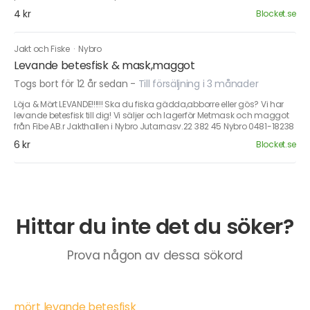
4 kr
Blocket.se
Jakt och Fiske
·
Nybro
Levande betesfisk & mask,maggot
Togs bort för 12 år sedan
-
Till försäljning i 3 månader
Löja & Mört LEVANDE!!!!!! Ska du fiska gädda,abborre eller gös? Vi har
levande betesfisk till dig! Vi säljer och lagerför Metmask och maggot
från Fibe AB.r Jakthallen i Nybro Jutarnasv.22 382 45 Nybro 0481-18238
6 kr
Blocket.se
Hittar du inte det du söker?
Prova någon av dessa sökord
mört levande betesfisk