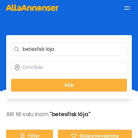
Sök
Allt till salu inom
"betesfisk löja"
Filter
Skapa bevakning