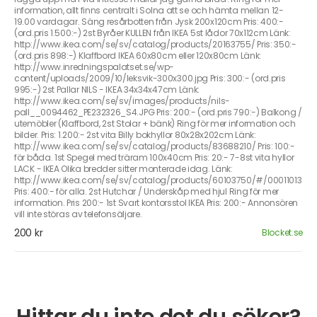
information, allt finns centralt i Solna att se och hämta mellan 12-
19.00 vardagar. Säng resårbotten från Jysk 200x120cm Pris: 400:-
(ord.pris 1.500:-) 2st Byråer KULLEN från IKEA 5st lådor 70x112cm Länk:
http://www.ikea.com/se/sv/catalog/products/20163755/ Pris: 350:-
(ord.pris 898:-) Klaffbord IKEA 60x80cm eller 120x80cm Länk:
http://www.inredningspalatset.se/wp-
content/uploads/2009/10/leksvik-300x300.jpg Pris: 300:- (ord.pris
995:-) 2st Pallar NILS - IKEA 34x34x47cm Länk:
http://www.ikea.com/se/sv/images/products/nils-
pall__0094462_PE232326_S4.JPG Pris: 200:- (ord.pris 790:-) Balkong /
utemöbler (Klaffbord, 2st Stolar + bänk) Ring för mer information och
bilder. Pris: 1.200:- 2st vita Billy bokhyllor 80x28x202cm Länk:
http://www.ikea.com/se/sv/catalog/products/83688210/ Pris: 100:-
för båda. 1st Spegel med träram 100x40cm Pris: 20:- 7-8st vita hyllor
LACK - IKEA Olika bredder sitter monterade idag. Länk:
http://www.ikea.com/se/sv/catalog/products/60103750/#/00011013
Pris: 400:- för alla. 2st Hutchar / Underskåp med hjul Ring för mer
information. Pris 200:- 1st Svart kontorsstol IKEA Pris: 200:- Annonsören
vill inte störas av telefonsäljare.
200 kr
Blocket.se
Hittar du inte det du söker?