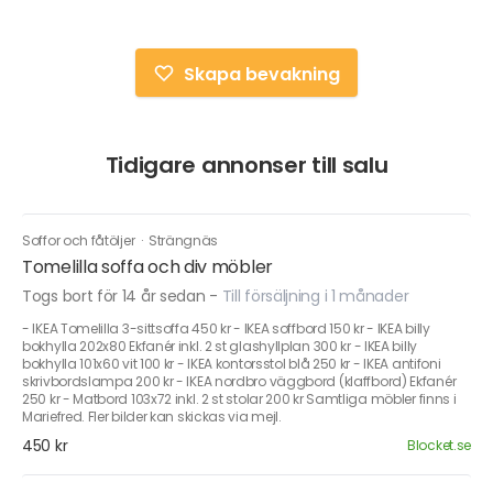
Skapa bevakning
Tidigare annonser till salu
Soffor och fåtöljer
·
Strängnäs
Tomelilla soffa och div möbler
Togs bort för 14 år sedan
-
Till försäljning i 1 månader
- IKEA Tomelilla 3-sittsoffa 450 kr - IKEA soffbord 150 kr - IKEA billy
bokhylla 202x80 Ekfanér inkl. 2 st glashyllplan 300 kr - IKEA billy
bokhylla 101x60 vit 100 kr - IKEA kontorsstol blå 250 kr - IKEA antifoni
skrivbordslampa 200 kr - IKEA nordbro väggbord (klaffbord) Ekfanér
250 kr - Matbord 103x72 inkl. 2 st stolar 200 kr Samtliga möbler finns i
Mariefred. Fler bilder kan skickas via mejl.
450 kr
Blocket.se