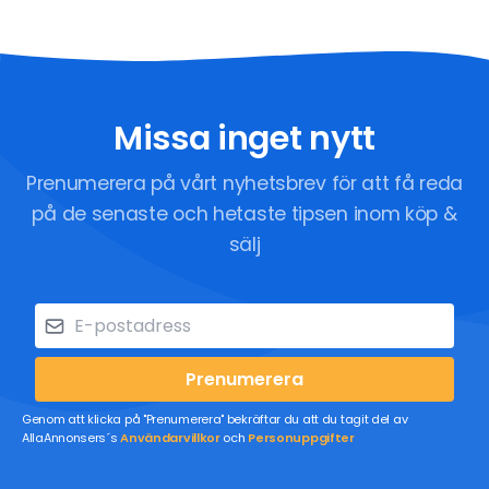
Missa inget nytt
Prenumerera på vårt nyhetsbrev för att få reda
på de senaste och hetaste tipsen inom köp &
sälj
Prenumerera
Genom att klicka på "Prenumerera" bekräftar du att du tagit del av
AllaAnnonsers´s
Användarvillkor
och
Personuppgifter