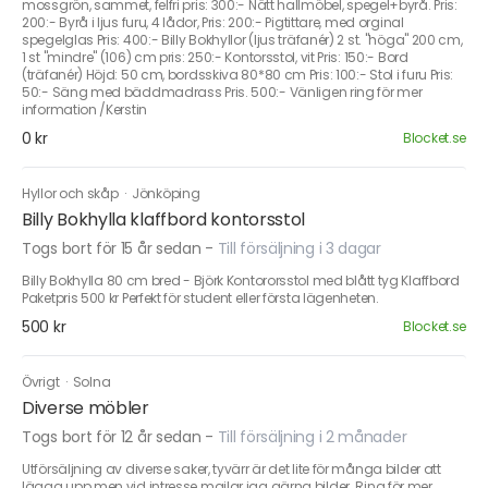
mossgrön, sammet, felfri pris: 300:- Nätt hallmöbel, spegel+byrå. Pris:
200:- Byrå i ljus furu, 4 lådor, Pris: 200:- Pigtittare, med orginal
spegelglas Pris: 400:- Billy Bokhyllor (ljus träfanér) 2 st. "höga" 200 cm,
1 st "mindre" (106) cm pris: 250:- Kontorsstol, vit Pris: 150:- Bord
(träfanér) Höjd: 50 cm, bordsskiva 80*80 cm Pris: 100:- Stol i furu Pris:
50:- Säng med bäddmadrass Pris. 500:- Vänligen ring för mer
information /Kerstin
0 kr
Blocket.se
Hyllor och skåp
·
Jönköping
Billy Bokhylla klaffbord kontorsstol
Togs bort för 15 år sedan
-
Till försäljning i 3 dagar
Billy Bokhylla 80 cm bred - Björk Kontororsstol med blått tyg Klaffbord
Paketpris 500 kr Perfekt för student eller första lägenheten.
500 kr
Blocket.se
Övrigt
·
Solna
Diverse möbler
Togs bort för 12 år sedan
-
Till försäljning i 2 månader
Utförsäljning av diverse saker, tyvärr är det lite för många bilder att
lägga upp men vid intresse mailar jag gärna bilder. Ring för mer