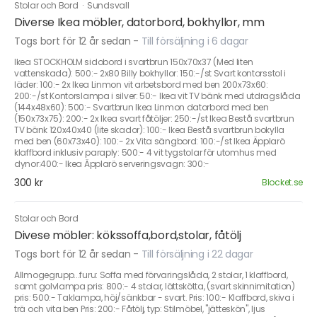
Stolar och Bord
·
Sundsvall
Diverse Ikea möbler, datorbord, bokhyllor, mm
Togs bort för 12 år sedan
-
Till försäljning i 6 dagar
Ikea STOCKHOLM sidobord i svartbrun 150x70x37 (Med liten
vattenskada): 500:- 2x80 Billy bokhyllor: 150:-/st Svart kontorsstol i
läder: 100:- 2x Ikea Linmon vit arbetsbord med ben 200x73x60:
200:-/st Kontorslampa i silver: 50:- Ikea vit TV bänk med utdragslåda
(144x48x60): 500:- Svartbrun Ikea Linmon datorbord med ben
(150x73x75): 200:- 2x Ikea svart fåtöljer: 250:-/st Ikea Bestå svartbrun
TV bänk 120x40x40 (lite skador): 100:- Ikea Bestå svartbrun bokylla
med ben (60x73x40): 100:- 2x Vita sängbord: 100:-/st Ikea Äpplarö
klaffbord inklusiv paraply: 500:- 4 vit tygstolar för utomhus med
dynor:400:- Ikea Äpplarö serveringsvagn: 300:-
300 kr
Blocket.se
Stolar och Bord
Divese möbler: kökssoffa,bord,stolar, fåtölj
Togs bort för 12 år sedan
-
Till försäljning i 22 dagar
Allmogegrupp...furu: Soffa med förvaringslåda, 2 stolar, 1 klaffbord,
samt golvlampa pris: 800:- 4 stolar, lättskötta, (svart skinnimitation)
pris: 500:- Taklampa, höj/sänkbar - svart. Pris: 100:- Klaffbord, skiva i
trä och vita ben Pris: 200:- Fåtölj, typ: Stilmöbel, "jätteskön", ljus