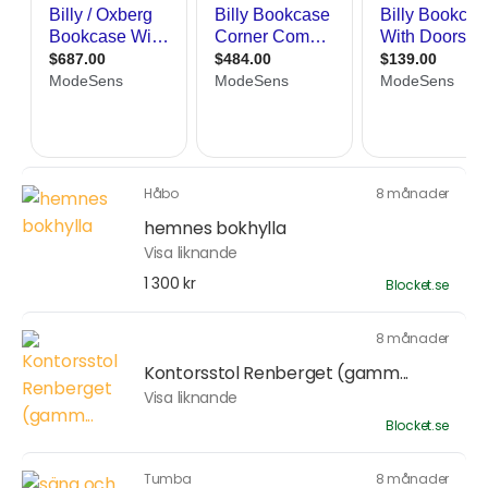
Håbo
8 månader
hemnes bokhylla
Visa liknande
1 300 kr
Blocket.se
8 månader
Kontorsstol Renberget (gamm...
Visa liknande
Blocket.se
Tumba
8 månader