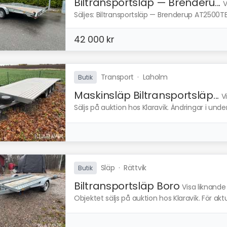
Biltransportsläp — Brenderu...
V
Säljes: Biltransportsläp — Brenderup AT2500TB 
42 000 kr
Transport
·
Laholm
Butik
Maskinsläp Biltransportsläp...
V
Säljs på auktion hos Klaravik. Ändringar i und
Släp
·
Rättvik
Butik
Biltransportsläp Boro
Visa liknande
Objektet säljs på auktion hos Klaravik. För ak