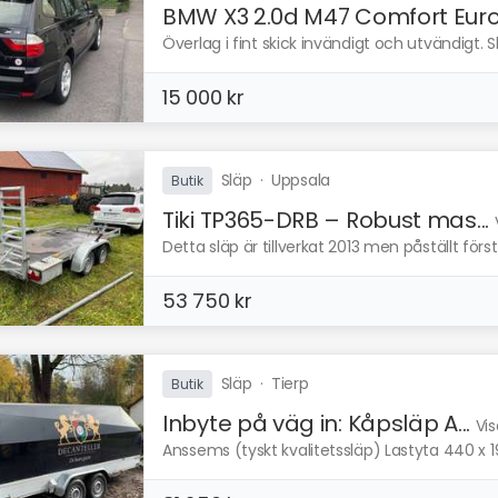
BMW X3 2.0d M47 Comfort Euro
Överlag i fint skick invändigt och utvändigt. S
15 000 kr
Släp
·
Uppsala
Butik
Tiki TP365-DRB – Robust mas...
Detta släp är tillverkat 2013 men påställt först
53 750 kr
Släp
·
Tierp
Butik
Inbyte på väg in: Kåpsläp A...
Vis
Anssems (tyskt kvalitetssläp) Lastyta 440 x 