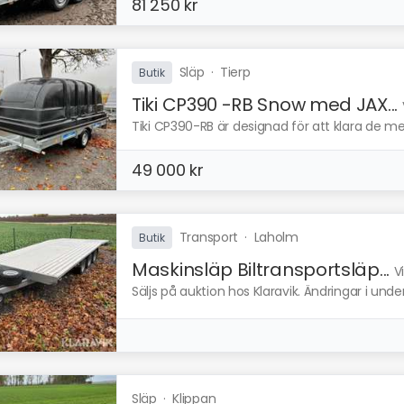
81 250 kr
Släp
·
Tierp
Butik
Tiki CP390 -RB Snow med JAX...
Tiki CP390-RB är designad för att klara de me
49 000 kr
Transport
·
Laholm
Butik
Maskinsläp Biltransportsläp...
V
Säljs på auktion hos Klaravik. Ändringar i und
Släp
·
Klippan