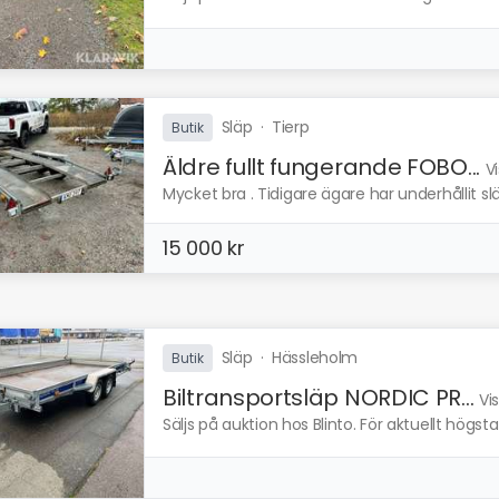
Släp
·
Tierp
Butik
Äldre fullt fungerande FOBO...
V
Mycket bra . Tidigare ägare har underhållit släp
15 000 kr
Släp
·
Hässleholm
Butik
Biltransportsläp NORDIC PR...
Vi
Säljs på auktion hos Blinto. För aktuellt högs