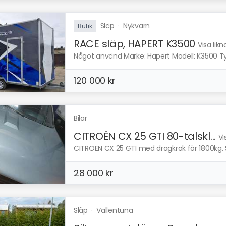
Släp
·
Nykvarn
Butik
RACE släp, HAPERT K3500
Visa lik
Något använd Märke: Hapert Modell: K3500 Typ: 
120 000 kr
Bilar
CITROËN CX 25 GTI 80-talskl...
Vi
CITROËN CX 25 GTI med dragkrok för 1800kg. 
28 000 kr
Släp
·
Vallentuna