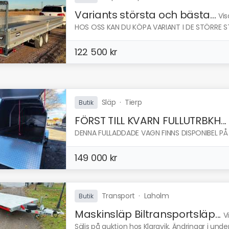
Variants största och bästa...
Vis
HOS OSS KAN DU KÖPA VARIANT I DE STÖRRE S
122 500 kr
Släp
·
Tierp
Butik
FÖRST TILL KVARN FULLUTRBKH...
DENNA FULLADDADE VAGN FINNS DISPONIBEL PÅ O
149 000 kr
Transport
·
Laholm
Butik
Maskinsläp Biltransportsläp...
V
Säljs på auktion hos Klaravik. Ändringar i und