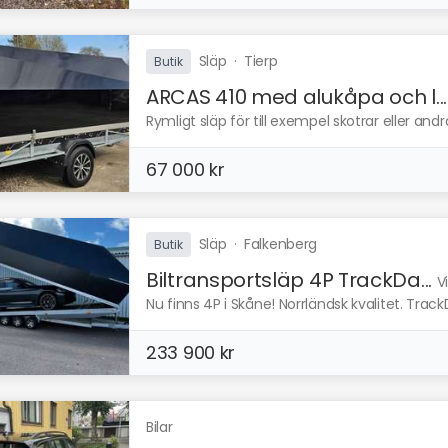
Släp
·
Tierp
Butik
ARCAS 410 med alukåpa och l...
Rymligt släp för till exempel skotrar eller a
67 000 kr
Släp
·
Falkenberg
Butik
Biltransportsläp 4P TrackDa...
V
Nu finns 4P i Skåne! Norrländsk kvalitet. TrackD
233 900 kr
Bilar