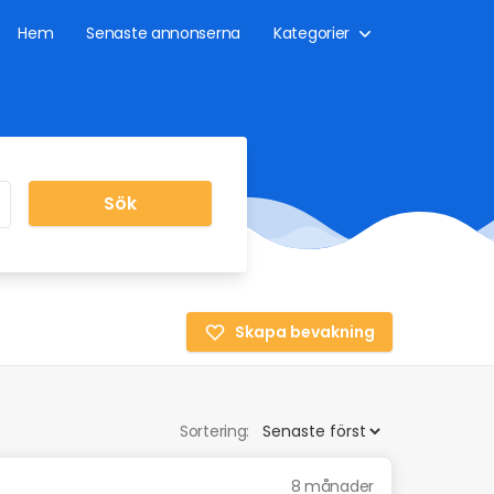
Hem
Senaste annonserna
Kategorier
Sök
Skapa bevakning
Sortering:
8 månader