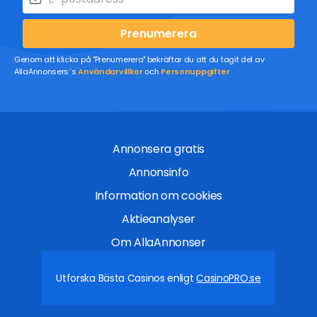
Prenumerera
Genom att klicka på "Prenumerera" bekräftar du att du tagit del av
AllaAnnonsers´s
Användarvillkor
och
Personuppgifter
Annonsera gratis
Annonsinfo
Information om cookies
Aktieanalyser
Om AllaAnnonser
Utforska Bästa Casinos enligt
CasinoPRO.se