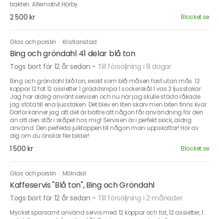
trakten. Alternativt Hörby.
2 500 kr
Blocket.se
Glas och porslin
·
Kristianstad
Bing och gröndahl 41 delar blå ton
Togs bort för 12 år sedan
-
Till försäljning i 8 dagar
Bing och gröndahl blå ton, exakt som blå måsen fast utan mås. 12
koppar 12 fat 12 assietter 1 gräddsnipa 1 sockerskål 1 vas 2 ljusstakar
Jag har aldrig använt servisen och nu när jag skulle städa råkade
jag stöta till ena ljusstaken. Det blev en liten skarv men biten finns kvar.
Därför känner jag att det är bättre att någon får användning för den
än att den står i skåpet hos mig! Servisen är i perfekt skick, aldrig
använd. Den perfekta julklappen till någon man uppskattar! Hör av
dig om du önskar fler bilder!
1 500 kr
Blocket.se
Glas och porslin
·
Mölndal
Kaffeservis "Blå ton", Bing och Gröndahl
Togs bort för 12 år sedan
-
Till försäljning i 2 månader
Mycket sparsamt använd servis med 12 koppar och fat, 12 assietter, 1