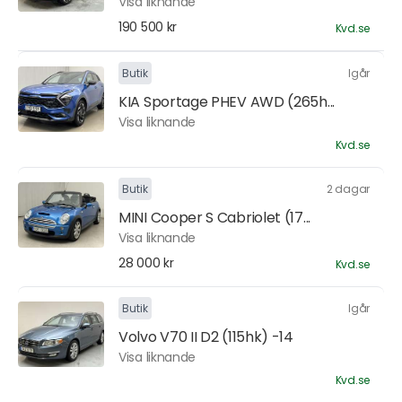
Visa liknande
190 500 kr
Kvd.se
Butik
Igår
KIA Sportage PHEV AWD (265h...
Visa liknande
Kvd.se
Butik
2 dagar
MINI Cooper S Cabriolet (17...
Visa liknande
28 000 kr
Kvd.se
Butik
Igår
Volvo V70 II D2 (115hk) -14
Visa liknande
Kvd.se