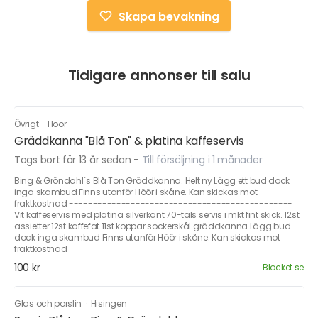
Skapa bevakning
Tidigare annonser till salu
Övrigt
·
Höör
Gräddkanna "Blå Ton" & platina kaffeservis
Togs bort för 13 år sedan
-
Till försäljning i 1 månader
Bing & Gröndahl´s Blå Ton Gräddkanna. Helt ny Lägg ett bud dock
inga skambud Finns utanför Höör i skåne. Kan skickas mot
fraktkostnad -----------------------------------------------
Vit kaffeservis med platina silverkant 70-tals servis i mkt fint skick. 12st
assietter 12st kaffefat 11st koppar sockerskål gräddkanna Lägg bud
dock inga skambud Finns utanför Höör i skåne. Kan skickas mot
fraktkostnad
100 kr
Blocket.se
Glas och porslin
·
Hisingen