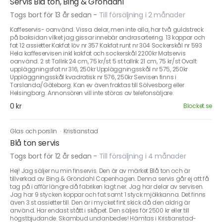
Servis Blå ton, Bing & Gröndahl
Togs bort för 13 år sedan
-
Till försäljning i 2 månader
Kaffeservis- oanvänd. Vissa delar, men inte alla, har två guldstreck
på baksidan vilket jag gissar innebär andrasortering. 13 koppar och
fat 12 assietter Kakfat löv nr 357 Kakfat runt nr 304 Sockerskål nr 593
Hela kaffeservisen inkl kakfat och sockerskål 2200kr Matservis
oanvänd. 2 st Tallrik 24 cm, 75 kr/st 5 st tallrik 21 cm, 75 kr/st Ovalt
uppläggningsfat nr 316, 250kr Uppläggningsskål nr 575, 250kr
Uppläggningsskål kvadratisk nr 576, 250kr Servisen finns i
Torslanda/Göteborg. Kan ev även fraktas till Sölvesborg eller
Helsingborg. Annonsören vill inte störas av telefonsäljare.
0 kr
Blocket.se
Glas och porslin
·
Kristianstad
Blå ton servis
Togs bort för 12 år sedan
-
Till försäljning i 4 månader
Hej! Jag säljer nu min finservis. Den är av märket Blå ton och är
tillverkad av Bing & Gröndahl Copenhagen. Denna servis går ej att få
tag på i affär längre då fabriken lagt ner. Jag har delar av servisen.
Jag har 9 stycken koppar och fat samt 1 styck mjölkkanna. Det finns
även 3 st assietter till. Den är i mycket fint skick då den aldrig är
använd. Har endast stått i skåpet. Den säljes för 2500 kr eller till
högstbjudande. Skambud undanbedes! Hämtas i Kristianstad-