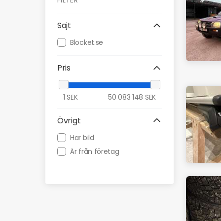
FILTER
Sajt
Blocket.se
Pris
1
SEK
50 083 148
SEK
Övrigt
Har bild
Är från företag