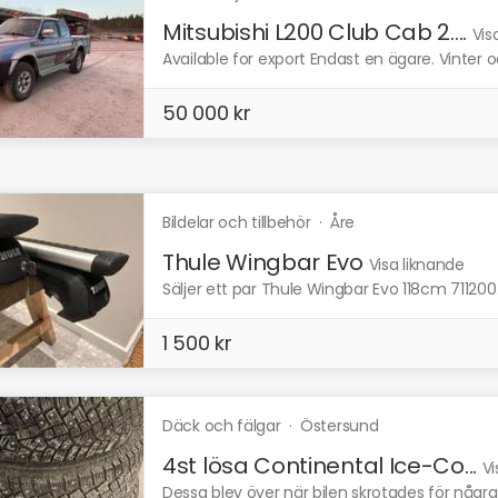
Mitsubishi L200 Club Cab 2....
Vis
Available for export Endast en ägare. Vinter 
50 000 kr
Bildelar och tillbehör
·
Åre
Thule Wingbar Evo
Visa liknande
Säljer ett par Thule Wingbar Evo 118cm 711200. 
1 500 kr
Däck och fälgar
·
Östersund
4st lösa Continental Ice-Co...
Vi
Dessa blev över när bilen skrotades för några