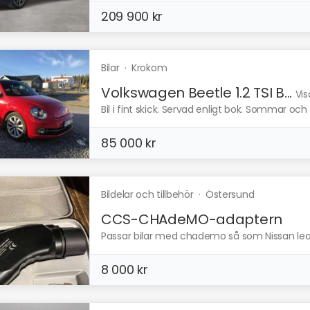
209 900 kr
Bilar
·
Krokom
Volkswagen Beetle 1.2 TSI B...
Vis
Bil i fint skick. Servad enligt bok. Sommar oc
85 000 kr
Bildelar och tillbehör
·
Östersund
CCS-CHAdeMO-adaptern
Passar bilar med chademo så som Nissan lea
8 000 kr