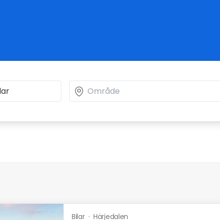
Bilar
·
Härjedalen