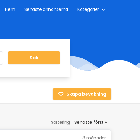
Hem
Senaste annonserna
Kategorier
Sök
Skapa bevakning
Sortering:
8 månader