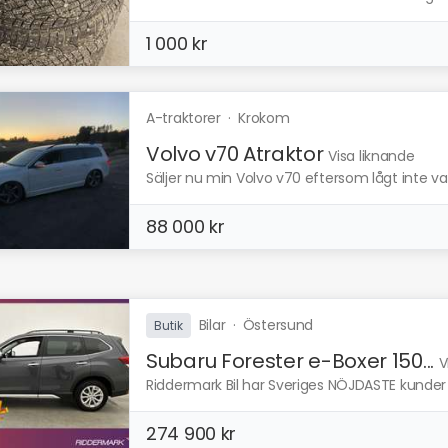
1 000 kr
A-traktorer
·
Krokom
Volvo v70 Atraktor
Visa liknande
Säljer nu min Volvo v70 eftersom lågt inte va 
88 000 kr
Bilar
·
Östersund
Butik
Subaru Forester e-Boxer 150...
V
Riddermark Bil har Sveriges NÖJDASTE kunder e
274 900 kr