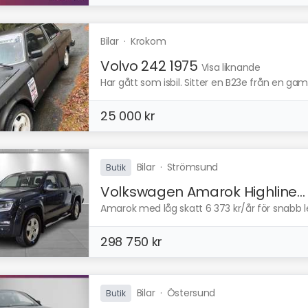
Bilar
·
Krokom
Volvo 242 1975
Visa liknande
Har gått som isbil. Sitter en B23e från en gamma
25 000 kr
Bilar
·
Strömsund
Butik
Volkswagen Amarok Highline...
Amarok med låg skatt 6 373 kr/år för snabb l
298 750 kr
Bilar
·
Östersund
Butik