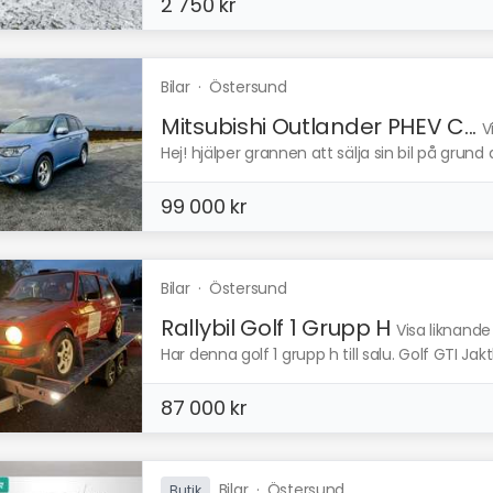
2 750 kr
Bilar
·
Östersund
Mitsubishi Outlander PHEV C...
V
Hej! hjälper grannen att sälja sin bil på grund a
99 000 kr
Bilar
·
Östersund
Rallybil Golf 1 Grupp H
Visa liknande
Har denna golf 1 grupp h till salu. Golf GTI Ja
87 000 kr
Bilar
·
Östersund
Butik