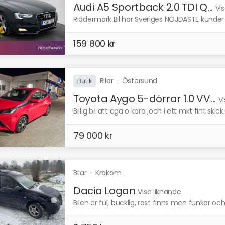
Audi A5 Sportback 2.0 TDI Q...
Vi
Riddermark Bil har Sveriges NÖJDASTE kunder e
159 800 kr
Bilar
·
Östersund
Butik
Toyota Aygo 5-dörrar 1.0 VV...
Vi
Billig bil att äga o köra ,och i ett mkt fint 
79 000 kr
Bilar
·
Krokom
Dacia Logan
Visa liknande
Bilen är ful, bucklig, rost finns men funkar och 