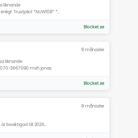
sa liknande
nligt Trustpilot *MJW108* *...
Blocket.se
8 månader
sa liknande
skick.070-3667090 mvh jonas
Blocket.se
8 månader
är besiktigad till 2026...