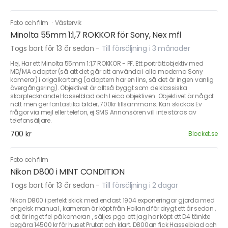
Foto och film
·
Västervik
Minolta 55mm 1:1,7 ROKKOR för Sony, Nex mfl
Togs bort för 13 år sedan
-
Till försäljning i 3 månader
Hej, Har ett Minolta 55mm 1:1,7 ROKKOR - PF. Ett porträttobjektiv med
MD/MA adapter (så att det går att använda i alla moderna Sony
kameror) i origalkartong (adaptern har en lins, så det är ingen vanlig
övergångsring). Objektivet är alltså byggt som de klassiska
skarptecknande Hasselblad och Leica objektiven. Objektivet är något
nött men ger fantastika bilder, 700kr tillsammans. Kan skickas Ev
frågor via mejl eller telefon, ej SMS Annonsören vill inte störas av
telefonsäljare.
700 kr
Blocket.se
Foto och film
Nikon D800 i MINT CONDITION
Togs bort för 13 år sedan
-
Till försäljning i 2 dagar
Nikon D800 i perfekt skick med endast 1904 exponeringar gjorda med
engelsk manual , kameran är köpt från Holland för drygt ett år sedan ,
det är inget fel på kameran , säljes pga att jag har köpt ett D4 tänkte
begära 14500 kr för huset Prutat och klart. D800an fick Hasselblad och