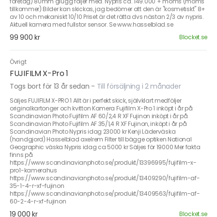
företag) 80mm glugg följer med. Nypris ca. 149.000 + moms (moms
tillkommer) Bilder kan skickas, jag bedömer att den är "kosmetiskt" 8+
av 10 och mekaniskt 10/10 Priset är det rätta dvs nästan 2/3 av nypris.
Aktuell kamera med fullstor sensor. Se www.hasselblad.se
99 900 kr
Blocket.se
Övrigt
FUJIFILM X-Pro 1
Togs bort för 13 år sedan
-
Till försäljning i 2 månader
Säljes FUJIFILM X-PRO 1 Allt är i perfekt skick, självklart medföljer
originalkartonger och kvitton Kamera Fujifilm X-Pro 1 inköpt i år på
Scandinavian Photo Fujifilm AF 60/2,4 R XF Fujinon inköpt i år på
Scandinavian Photo Fujifilm AF 35/1,4 R XF Fujinon, inköpt i år på
Scandinavian Photo Nypris idag 23000 kr Kenji Läderväska
(handgjord) Hasselblad axelrem Filter till bägge optiken National
Geographic väska Nypris idag ca 5000 kr Säljes för 19000 Mer fakta
finns på
https://www.scandinavianphoto.se/produkt/13396995/fujifilm-x-
pro1-kamerahus
https://www.scandinavianphoto.se/produkt/13409290/fujifilm-af-
35-1-4-r-xf-fujinon
https://www.scandinavianphoto.se/produkt/13409563/fujifilm-af-
60-2-4-r-xf-fujinon
19 000 kr
Blocket.se