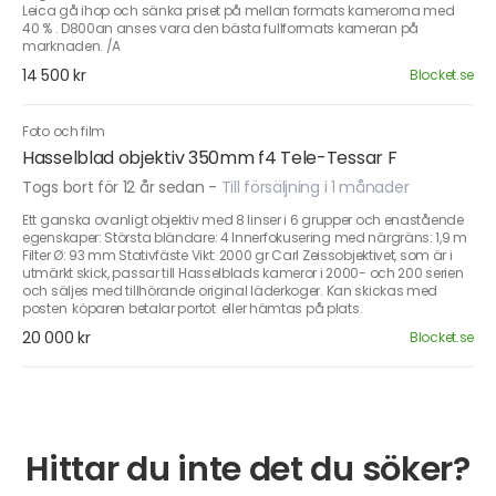
Leica gå ihop och sänka priset på mellan formats kamerorna med
40 % . D800an anses vara den bästa fullformats kameran på
marknaden. /A
14 500 kr
Blocket.se
Foto och film
Hasselblad objektiv 350mm f4 Tele-Tessar F
Togs bort för 12 år sedan
-
Till försäljning i 1 månader
Ett ganska ovanligt objektiv med 8 linser i 6 grupper och enastående
egenskaper: Största bländare: 4 Innerfokusering med närgräns: 1,9 m
Filter Ø: 93 mm Stativfäste Vikt: 2000 gr Carl Zeissobjektivet, som är i
utmärkt skick, passar till Hasselblads kameror i 2000- och 200 serien
och säljes med tillhörande original läderkoger. Kan skickas med
posten  köparen betalar portot  eller hämtas på plats.
20 000 kr
Blocket.se
Hittar du inte det du söker?