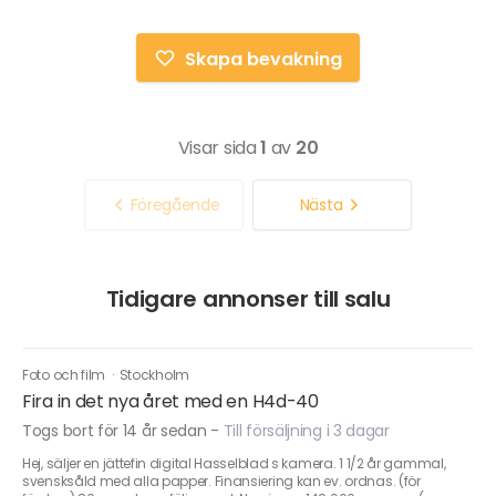
Skapa bevakning
Visar sida
1
av
20
Föregående
Nästa
Tidigare annonser till salu
Foto och film
·
Stockholm
Fira in det nya året med en H4d-40
Togs bort för 14 år sedan
-
Till försäljning i 3 dagar
Hej, säljer en jättefin digital Hasselblad s kamera. 1 1/2 år gammal,
svensksåld med alla papper. Finansiering kan ev. ordnas. (för