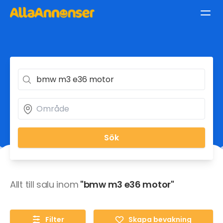
Sök
Allt till salu inom
"bmw m3 e36 motor"
Filter
Skapa bevakning