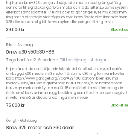
hej har en bmw 323 som ja vill sälja bilen har en cool grön gul färg
som drar till sig blickar går bra i motor och låda sitter 2,5 tums system
efter kat samt sportfilter. 17 tums acer fälgar angel eyes m3 kjolar mm
ring smsa eller mejla vid frågor ev byte bmw 5serie eller liknande även
328 eller annan rolig bil jämna byten eller pengar till mig. mvh
39 000 kr
Blocket.se
Bilar
·
Älvsborg
Bmw e30 s50b30 -86
Togs bort för 13 år sedan
-
Till försäljning i 14 dagar
hej nu är det dax att sälja min leksak. det är alltså en mycket seriös
ombyggd e30 med en m3 motor från bmw e36 ring för mer info eller
kolla http://www.garaget.org/?car=294361 kort om bilen e36 m3
motor 286hk/1100kilo = grymt rolig bil full bur m3/z3m bromsar och
bakvagn motor bak flyttad ca 10-15 cm för bästa vikt fördelning det
är lite små fix kvar innan regg besiktning som lite el. men som sagt vill
ni veta mer så är det bara att ringa mvh mikael
75 000 kr
Blocket.se
Övrigt
·
Göteborg
Bmw 325 motor och E30 delar