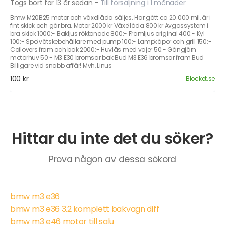
Togs bort för 13 år sedan
-
Till försäljning i 1 månader
Bmw M20B25 motor och växellåda säljes. Har gått ca 20.000 mil, är i
fint skick och går bra. Motor 2000 kr Växellåda 800 kr Avgassystem i
bra skick 1000:- Bakljus röktonade 800:- Framljus original 400:- Kyl
100:- Spolvätskebehållare med pump 100:- Lampkåpor och grill 150:-
Coilovers fram och bak 2000:- Huvlås med vajer 50:- Gångjärn
motorhuv 50:- M3 E30 bromsar bak Bud M3 E36 bromsar fram Bud
Billigare vid snabb affär! Mvh, Linus
100 kr
Blocket.se
Hittar du inte det du söker?
Prova någon av dessa sökord
bmw m3 e36
bmw m3 e36 3.2 komplett bakvagn diff
bmw m3 e46 motor till salu