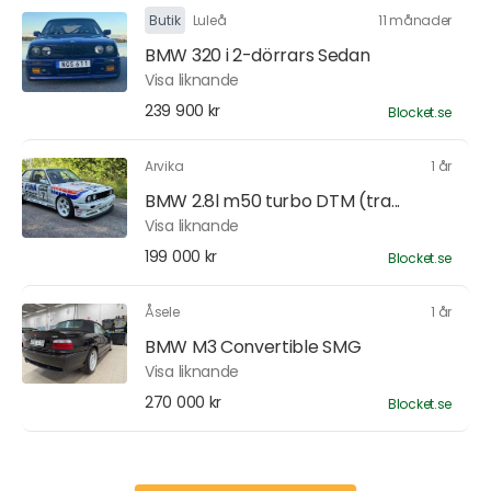
Butik
Luleå
11 månader
BMW 320 i 2-dörrars Sedan
Visa liknande
239 900 kr
Blocket.se
Arvika
1 år
BMW 2.8l m50 turbo DTM (tra...
Visa liknande
199 000 kr
Blocket.se
Åsele
1 år
BMW M3 Convertible SMG
Visa liknande
270 000 kr
Blocket.se