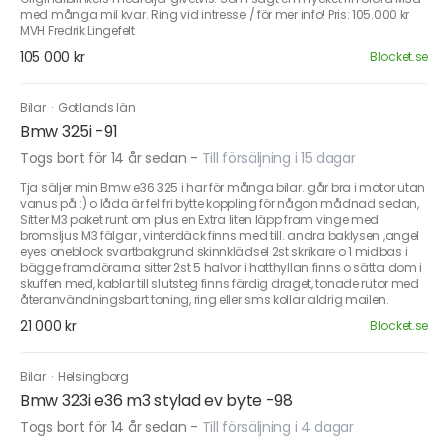
med många mil kvar. Ring vid intresse / för mer info! Pris: 105.000 kr
MVH Fredrik Lingefelt
105 000 kr
Blocket.se
Bilar
·
Gotlands län
Bmw 325i -91
Togs bort för 14 år sedan
-
Till försäljning i 15 dagar
Tja säljer min Bmw e36 325 i har för många bilar. går bra i motor utan
vanus på :) o låda är fel fri bytte koppling för någon mådnad sedan,
Sitter M3 paket runt om plus en Extra liten läpp fram vinge med
bromsljus M3 fälgar , vinterdäck finns med till. andra baklysen ,angel
eyes oneblock svartbakgrund skinnklädsel 2st skrikare o 1 midbas i
bägge framdörarna sitter 2st 5 halvor i hatthyllan finns o sätta dom i
skuffen med, kablar till slutsteg finns färdig draget, tonade rutor med
återanvändningsbart toning, ring eller sms kollar aldrig mailen.
21 000 kr
Blocket.se
Bilar
·
Helsingborg
Bmw 323i e36 m3 stylad ev byte -98
Togs bort för 14 år sedan
-
Till försäljning i 4 dagar