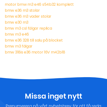
motor bmw m3 e46 s54b32 komplett
bmw e36 m3 stolar
bmw e36 m3 vader stolar
bmw e30 m3
bmw m3 csl fälgar replica
bmw m3 e46
bmw e36 328 till salu på blocket
bmw m3 fälgar
bmw 318is e36 motor 16V m42b18
Missa inget nytt
Prenumerera på vårt nyhetsbrev för att få reda