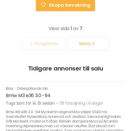
Skapa bevakning
Visar sida
1
av
7
Föregående
Nästa
Tidigare annonser till salu
Bilar
·
Östergötlands län
Bmw M3 e36 3.0 -94
Togs bort för 14 år sedan
-
Till försäljning i 9 dagar
Bmw M3 e36 3.0 -94 Mycket fin original M3a säljes! 12140 mil
Svensksåld. Nybesiktad, nyservad och skattad. Servad enligt boken.
Går klockrent i motor och låda. Bilstein dämpare Mocca/Alcantra
inredning Alpinestereo med cd-växlare i skuffen (6st skivor) mm.
Originalblinkers medföljer givetvis. Som sagt en mycket fin orörd M3a