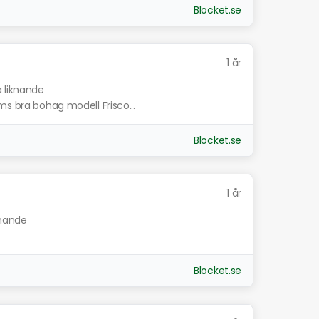
Blocket.se
1 år
a liknande
ms bra bohag modell Frisco...
Blocket.se
1 år
knande
Blocket.se