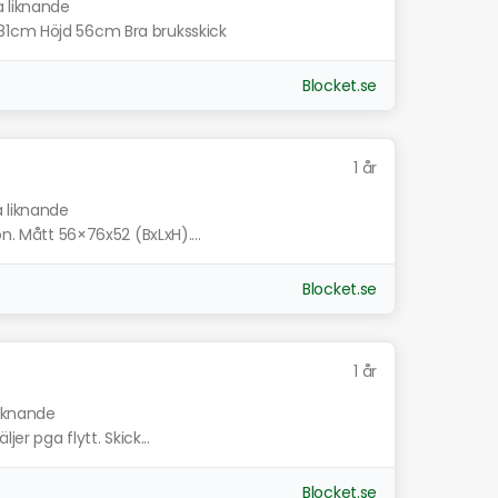
a liknande
81cm Höjd 56cm Bra bruksskick
Blocket.se
1 år
a liknande
on. Mått 56×76x52 (BxLxH)....
Blocket.se
1 år
liknande
er pga flytt. Skick...
Blocket.se