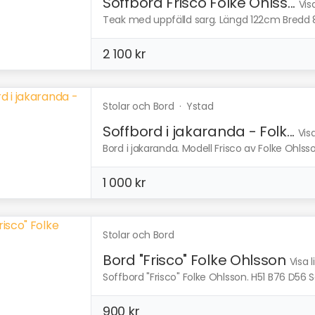
Soffbord Frisco Folke Ohlss...
Vis
Teak med uppfälld sarg. Längd 122cm Bredd 
2 100 kr
Stolar och Bord
·
Ystad
Soffbord i jakaranda - Folk...
Vis
Bord i jakaranda. Modell Frisco av Folke Ohlss
1 000 kr
Stolar och Bord
Bord "Frisco" Folke Ohlsson
Visa 
Soffbord "Frisco" Folke Ohlsson. H51 B76 D56 Sälj
900 kr