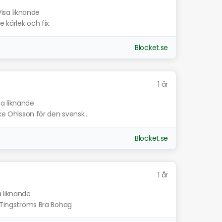
Visa liknande
 kärlek och fix.
Blocket.se
1 år
sa liknande
ke Ohlsson för den svensk...
Blocket.se
1 år
a liknande
r Tingströms Bra Bohag