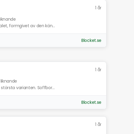
1 år
liknande
alet, formgivet av den kän...
Blocket.se
1 år
 liknande
största varianten. Soffbor...
Blocket.se
1 år