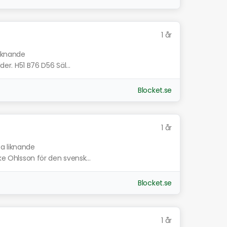
1 år
liknande
der. H51 B76 D56 Säl...
Blocket.se
1 år
sa liknande
ke Ohlsson för den svensk...
Blocket.se
1 år