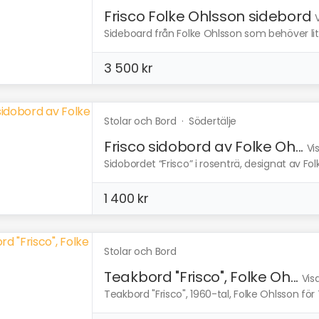
Frisco Folke Ohlsson sidebord
Sideboard från Folke Ohlsson som behöver lite
3 500 kr
Stolar och Bord
·
Södertälje
Frisco sidobord av Folke Oh...
Vi
Sidobordet “Frisco” i rosenträ, designat av Fol
1 400 kr
Stolar och Bord
Teakbord "Frisco", Folke Oh...
Vis
Teakbord "Frisco", 1960-tal, Folke Ohlsson fö