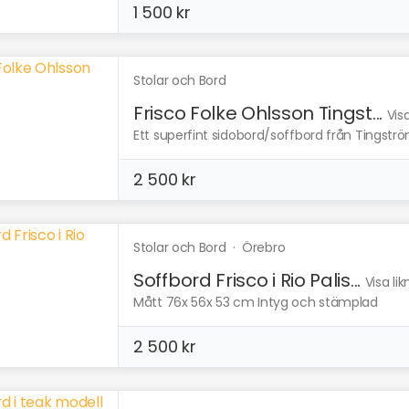
1 500 kr
Stolar och Bord
Frisco Folke Ohlsson Tingst...
Vis
Ett superfint sidobord/soffbord från Tingströ
2 500 kr
Stolar och Bord
·
Örebro
Soffbord Frisco i Rio Palis...
Visa li
Mått 76x 56x 53 cm Intyg och stämplad
2 500 kr