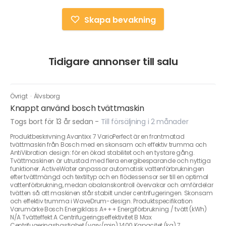
Skapa bevakning
Tidigare annonser till salu
Övrigt
·
Älvsborg
Knappt använd bosch tvättmaskin
Togs bort för 13 år sedan
-
Till försäljning i 2 månader
Produktbeskrivning Avantixx 7 VarioPerfect är en frontmatad
tvättmaskin från Bosch med en skonsam och effektiv trumma och
AntiVibration design: för en ökad stabilitet och en tystare gång.
Tvättmaskinen är utrustad med flera energibesparande och nyttiga
funktioner. ActiveWater anpassar automatisk vattenförbrukningen
efter tvättmängd och textiltyp och en flödessensor ser till en optimal
vattenförbrukning, medan obalanskontroll övervakar och omfördelar
tvätten så att maskinen står stabilt under centrifugeringen. Skonsam
och effektiv trumma i WaveDrum-design. Produktspecifikation
Varumärke Bosch Energiklass A+++ Energiförbrukning / tvätt (kWh)
N/A Tvätteffekt A Centrifugeringseffektivitet B Max
Centrifugeringshastighet (varv/min) 1400 Kapacitet (kg) 7