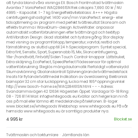
att fynda bland våra visnings EX. Bosch Frontmatad tvättmaskin
Avantixx 7 VarioPerfect WAQ28461SN Rek cirkapris 7,690.00 kr / NU
4995:- Kapacitet: 1 - 7 kg Energieffektivitetsklass: A+++ Högsta
centrifugeringshastighet: 1400 varv/min VarioPerfect: energi- eller
tidsoptimering av program med perfekt tvättresultat Skonsam och
effektiv trumma i WaveDrum-design ActiveWater: anpassar
automatiskt vattenförbrukningen efter tvättmängd och textiltyp
AntiVibration Design: ökad stabilitet och tystare gång Stor display
med visning av programförlopp, temperatur, varvtal, resttid och
förinställning av sluttid upp till 24 h Specialprogram: Syntet special,
Extra fint, Sensitiv, Sport, Supersnabb 15, Mix, Skoncentrifugering,
Ylle-/handtvätt, Fintvätt/Siden Touch Control-knappar: Lättstruket,
Extra sköljning, EcoPerfect, SpeedPerfect Flödessensor för optimal
vattenförbrukning Steglös mängdautomatik Flerfaldigt vattenskydd
Skumavkänning Obalanskontroll Självrengörande tvättmedelsfack
Insats för flytande tvättmedel Indikation av överdosering Elektronisk
barnspärr 32 cm stor lucköppning, lucka med 165° öppningsvinkel
http://www.bosch-home.se/WAQ28461SN.html - - - Adress:
Svandammsvägen 42 12634 Hägersten Öppet: Vardagar 10-18 Ring:
08 - 726 81 14 Mail: info@whitegoods.eu Kvällar och helger kan ni nå
oss på mail eller lämna ett meddelande på telefonen. B-lager:
www.blocket.se/whitegoods Webbshop: www.whitegoods.eu På vår
hemsida www.whitegoods.eu är samtliga produkter nya.
4 995 kr
Blocket.se
Tvättmaskin och torktumlare
·
Jämtlands län