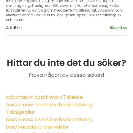
funktioner Kapacitet: 7 kg, Energieffektivitetsklass: A+++, Högsta
centrifugeringshastighet: 1400 varv/min, VarioPerfect: energi- eller
tidsoptimering av program med perfekt tvättresultat, Skonsam och
effektiv trumma i WaveDrum-design rek.utpris:7,990 utställnings ex
enhetspris
4 990 kr
Blocket.se
Hittar du inte det du söker?
Prova någon av dessa sökord
tvättmaskin bosch maxx 7 silence
bosch maxx 7 sensitive bruksanvisning
7 sitsiga bilar
bosch maxx 6 sensitive bruksanvisning
bosch assistent reservdelar