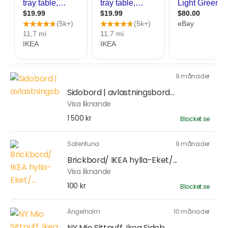
9 månader
Sidobord | avlastningsbord...
Visa liknande
1 500 kr
Blocket.se
Sollentuna
9 månader
Brickbord/ IKEA hylla-Eket/...
Visa liknande
100 kr
Blocket.se
Ängelholm
10 månader
NY Mio Sittpuff, Ikea Sideb...