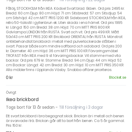
Fåtölj, STOCKHOLM från IKEA. Kädsel Svart blad. Ekben. Ord pris 2495 kr.
Bredd: 60 cm Djup: 80 cm Höjd: 71 cm Sitsbredd: 57 cm Sitsdjup: 54
cm Sitshöjd: 42 cm MITT PRIS 1200 KR Sideboard STOCKHOLM från IKEA,
retro 50-talsstil i gyllenbrun ek. Liten skada i ena hörnet. Ord pris 1995
kr. Längd: 150 cm Bredd: 38 cm Höjd: 70 cm MITT PRIS 800 KR
Golvlampa LONDON från RUSTA. Svart och vit. Ord pris 499 KR. Mått
50x143 cm MITT PRIS 200 KR Brickbord ORIENTAL från RUSTA. Mönstrat
antikbehandlat brickbord i metall med pulverlackerade stålben i
svart. Passar både som mindre soffbord och sidobord. Ord pris 200
kr. Diameter: 40 cm Höjd: 36 cm MITT PRIS 100 KR Förvaringsmöbel
TROFAST från IKEA med 9 st förvaringsbackar. Vit stomme med vita
backar. Ord pris 679 kr. Stomme: Bredd: 94 cm Djup: 44 cm Höjd: 52
cm Backar: Längd: 42 cm Bredd: 30 cm Höjd: 10 cm MITT PRIS 350 KR
Alla möbler finns i Upplands Väsby. Snabba affärer prioriteras.
0 kr
Blocket.se
Övrigt
Ikea brickbord
Togs bort för 13 år sedan
-
Till försäljning i 3 dagar
Ett svart brickbord i bra begagnat skick. Brickan är i metall och benen
är svarvade i trä. Brickan går att ta bort från benen. Ca 5 år gammal.
Pris 150 kr.