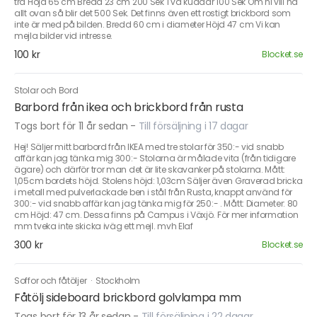
trä Höjd 65 cm Bredd 23 cm 200 Sek Två kuddar 100 Sek Om ni vill ha
allt ovan så blir det 500 Sek. Det finns även ett rostigt brickbord som
inte är med på bilden. Bredd 60 cm i diameter Höjd 47 cm Vi kan
mejla bilder vid intresse.
100 kr
Blocket.se
Stolar och Bord
Barbord från ikea och brickbord från rusta
Togs bort för 11 år sedan
-
Till försäljning i 17 dagar
Hej! Säljer mitt barbord från IKEA med tre stolar för 350:- vid snabb
affär kan jag tänka mig 300:- Stolarna är målade vita (från tidigare
ägare) och därför tror man det är lite skavanker på stolarna. Mått:
1,05cm bordets höjd. Stolens höjd: 1,03cm Säljer även Graverad bricka
i metall med pulverlackade ben i stål från Rusta, knappt använd för
300:- vid snabb affär kan jag tänka mig för 250:- . Mått: Diameter: 80
cm Höjd: 47 cm. Dessa finns på Campus i Växjö. För mer information
mm tveka inte skicka iväg ett mejl. mvh Elaf
300 kr
Blocket.se
Soffor och fåtöljer
·
Stockholm
Fåtölj sideboard brickbord golvlampa mm
Togs bort för 13 år sedan
-
Till försäljning i 22 dagar