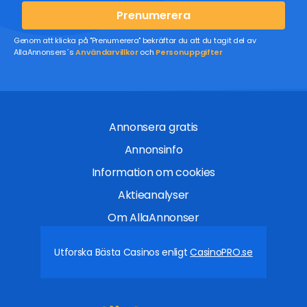
Prenumerera
Genom att klicka på "Prenumerera" bekräftar du att du tagit del av
AllaAnnonsers´s
Användarvillkor
och
Personuppgifter
Annonsera gratis
Annonsinfo
Information om cookies
Aktieanalyser
Om AllaAnnonser
Utforska Bästa Casinos enligt
CasinoPRO.se