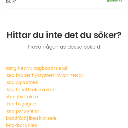
150 kr
Blocket.se
Hittar du inte det du söker?
Prova någon av dessa sökord
säng ikea vit dagbädd metall
ikea broder hyllsystem hyllor metall
ikea ögla stolar
ikea trinettkök minikök
stringhylla ikea
ikea begagnat
ikea persienner
bäddfåtölj ikea lycksele
brickbord ikea