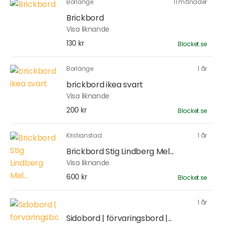
Borlänge
11 månader
Brickbord
Visa liknande
130 kr
Blocket.se
Borlänge
1 år
brickbord ikea svart
Visa liknande
200 kr
Blocket.se
Kristianstad
1 år
Brickbord Stig Lindberg Mel...
Visa liknande
600 kr
Blocket.se
1 år
Sidobord | förvaringsbord |...