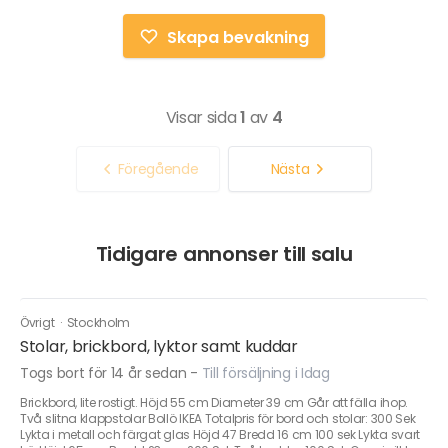
Skapa bevakning
Visar sida
1
av
4
Föregående
Nästa
Tidigare annonser till salu
Övrigt
·
Stockholm
Stolar, brickbord, lyktor samt kuddar
Togs bort för 14 år sedan
-
Till försäljning i Idag
Brickbord, lite rostigt. Höjd 55 cm Diameter 39 cm Går att fälla ihop.
Två slitna klappstolar Bollö IKEA Totalpris för bord och stolar: 300 Sek
Lykta i metall och färgat glas Höjd 47 Bredd 16 cm 100 sek Lykta svart