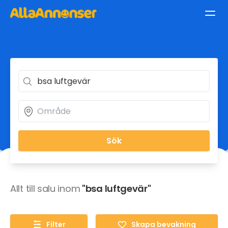
Sök
Allt till salu inom
"bsa luftgevär"
Filter
Skapa bevakning