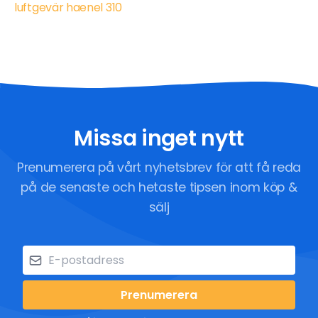
luftgevär haenel 310
Missa inget nytt
Prenumerera på vårt nyhetsbrev för att få reda
på de senaste och hetaste tipsen inom köp &
sälj
Prenumerera