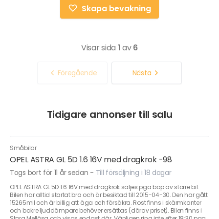
Skapa bevakning
Visar sida
1
av
6
Föregående
Nästa
Tidigare annonser till salu
Småbilar
OPEL ASTRA GL 5D 1.6 16V med dragkrok -98
Togs bort för 11 år sedan
-
Till försäljning i 18 dagar
OPEL ASTRA GL 5D 1.6 16V med dragkrok säljes pga böp av större bil.
Bilen har alltid startat bra och är besiktad till 2015-04-30. Den har gått
15265mil och är billig att äga och försäkra. Rost finns i skärmkanter
och bakre ljuddämpare behöver ersättas (därav priset). Bilen finns i
Stora Mellösa och visas endast där. Vänligen ring inte efter 18:30 pga