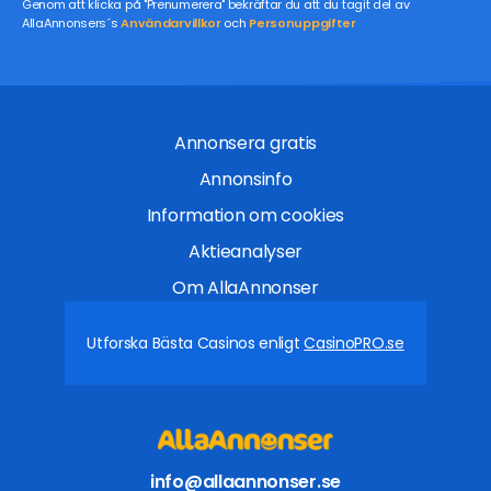
Genom att klicka på "Prenumerera" bekräftar du att du tagit del av
AllaAnnonsers´s
Användarvillkor
och
Personuppgifter
Annonsera gratis
Annonsinfo
Information om cookies
Aktieanalyser
Om AllaAnnonser
Utforska Bästa Casinos enligt
CasinoPRO.se
info@allaannonser.se