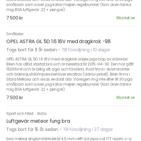
småbarn som sover, jag kollar mejlen regelbundet. (Kan även tänka
mig BSA luftgevär .22 + pengar)
7 500 kr
Blocket.se
Småbilar
OPEL ASTRA GL 5D 1.6 16V med dragkrok -98
Togs bort för 11 år sedan
-
Till försäljning i 10 dagar
OPEL ASTRA GL 5D 1.6 16V med dragkrok säljes pga böp av större bil.
Bilen har alltid startat bra och är besiktad till 2015-04-30. Den har gått
15265mil och är billig att äga och försäkra. Rost finns i skärmkanter
och bakre ljuddämpare behöver ersättas (därav priset). Bilen finns i
Stora Mellösa och visas endast där. Vänligen ring inte efter 18:30 pga
småbarn som sover, jag kollar mejlen regelbundet. (Kan även tänka
mig BSA luftgevär .22 + pengar)
7 500 kr
Blocket.se
Sport och Fritid
·
Kista
Luftgevär meteor fung bra
Togs bort för 15 år sedan
-
Till försäljning i 27 dagar
bsa meteor englandstilverkat 4,5 mm reffl ad pipa cal 177 nypris c-a