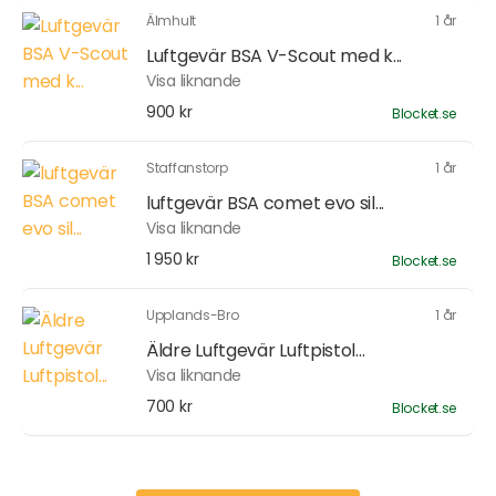
Älmhult
1 år
Luftgevär BSA V-Scout med k...
Visa liknande
900 kr
Blocket.se
Staffanstorp
1 år
luftgevär BSA comet evo sil...
Visa liknande
1 950 kr
Blocket.se
Upplands-Bro
1 år
Äldre Luftgevär Luftpistol...
Visa liknande
700 kr
Blocket.se