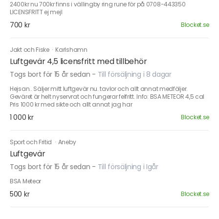
2400kr nu 700kr finns i vällingby ring rune för på 0708-443350
LICENSFRITT ej mejl
700 kr
Blocket.se
Jakt och Fiske
·
Karlshamn
Luftgevär 4,5 licensfritt med tillbehör
Togs bort för 15 år sedan
-
Till försäljning i 8 dagar
Hejsan.. Säljer mitt luftgevär nu. tavlor och allt annat medföljer.
Geväret är helt nyservrat och fungerar felfritt. Info: BSA METEOR 4,5 cal
Pris 1000 kr med sikte och allt annat jag har
1 000 kr
Blocket.se
Sport och Fritid
·
Aneby
Luftgevär
Togs bort för 15 år sedan
-
Till försäljning i Igår
BSA Meteor
500 kr
Blocket.se