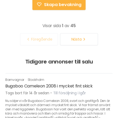
Skapa bevakning
Visar sida
1
av
45
Föregående
Nästa
Tidigare annonser till salu
Barnvagnar
·
Stockholm
Bugaboo Cameleon 2008 i mycket fint skick
Togs bort för 14 år sedan
-
Till försäljning i Igår
Nu säljer vi vår Bugaboo Cameleon 2008, svart och grafitgrå. Den är
mycket välskött och därmed i mycket fint skick. Vi har främst använt
den med liggdelen. Bugaboon har varit den perfekta vagnen, lätt att
köra och manövrera och liten och smidig för trappor och hissar. I
köpet ingår: -liggdel (grafitgrå) -sittstol (svart och grafitgrå) -