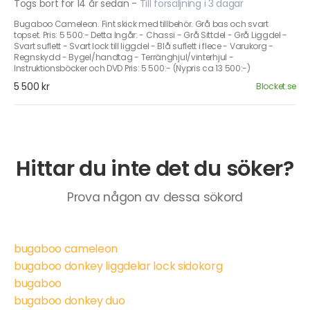
Togs bort för 14 år sedan
-
Till försäljning i 3 dagar
Bugaboo Cameleon. Fint skick med tillbehör. Grå bas och svart
topset. Pris: 5 500:- Detta Ingår: - Chassi - Grå Sittdel - Grå Liggdel -
Svart suflett - Svart lock till liggdel - Blå suflett i flece - Varukorg -
Regnskydd - Bygel/handtag - Terränghjul/vinterhjul -
Instruktionsböcker och DVD Pris: 5 500:- (Nypris ca 13 500:-)
5 500 kr
Blocket.se
Hittar du inte det du söker?
Prova någon av dessa sökord
bugaboo cameleon
bugaboo donkey liggdelar lock sidokorg
bugaboo
bugaboo donkey duo