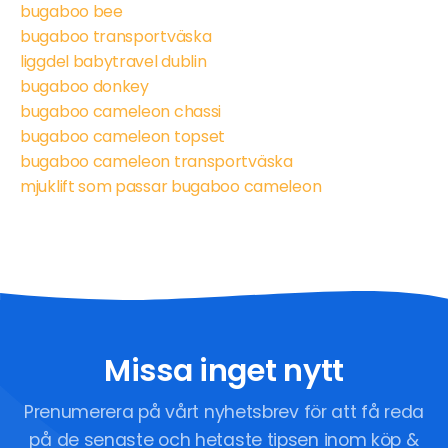
bugaboo bee
bugaboo transportväska
liggdel babytravel dublin
bugaboo donkey
bugaboo cameleon chassi
bugaboo cameleon topset
bugaboo cameleon transportväska
mjuklift som passar bugaboo cameleon
Missa inget nytt
Prenumerera på vårt nyhetsbrev för att få reda
på de senaste och hetaste tipsen inom köp &