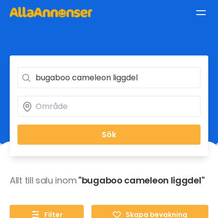
Sök
Allt till salu inom
"bugaboo cameleon liggdel"
Filter
Skapa bevakning