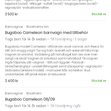
topplock (svart) -liftbygel -suflett (svart) -bagageväska (svart) -
regnskydd -instruktionshäften
3 500 kr
Blocket.se
Barnvagnar
·
Stockholms län
Bugaboo Cameleon barnvagn med tillbehör
Togs bort för 14 år sedan
-
Till försäljning i 3 dagar
Bugaboo, modell Cameleon. Utförande i svart canvas och fleece. En
lätt och snygg vagn! Tar sig fram överallt och enkel att fälla ihop.
Vagnen är använd. Vaddering på handtaget kan ses över men
övrigt i ok skick! Vagnen är avtorkad samt nytvättad! Till vagnen
ingår följande, allt i original: -Stitt och liggdel -Parasoll -
Vinter/terränghjul -underhållningskit samt däckpump -regnskydd -
skötväska (enklare modell) -manualer Nås via telefon. Bud
undanbedes då priset redan är reducerat.
3 400 kr
Blocket.se
Barnvagnar
·
Stockholm
Bugaboo Cameleon 08/09
Togs bort för 14 år sedan
-
Till försäljning i Igår