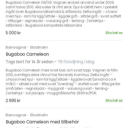
Bugaboo Cameleon 08/09. Vagnen endast använd under 2009
samt halva 2010. Alla saker är i fint skick. Djur & rökfritt hem. I paketet
ingår även Bugaboos bilbarnstol & ståbräda. Detta ingår: - chassi
med hjul - ram för ligg/sittdel - liggdel grå - sittdel grå - svart sufflett
- liftbygel - regnskydd - varukorg grå - terräng- /vinterhjul -
ståbräda - Bugaboos kompatibla bilbarnstol
5 000 kr
Blocket.se
Barnvagnar
·
Stockholm
Bugaboo Cameleon
Togs bort för 14 år sedan
-
Till försäljning i Idag
Bugaboo Cameleon med svart bas och svart topp. Vagnen är från
2010, samtliga delar i finns! Har förvarats inomhus. Detta ingår: -
chassi med hjul - ram för ligg/sittdel - liggdel svart (använd ca 4
mån) - sittdel svart med svart "överdrag" - sluffett svart - liftbygel lite
små biten - regnskydd - myggnät - varukorg svart - terräng-
/vinterhjul - sol paraply -mugghållare Pris 2995 kr/POK.
2 995 kr
Blocket.se
Barnvagnar
·
Stockholm
Bugaboo Cameleon med tillbehör