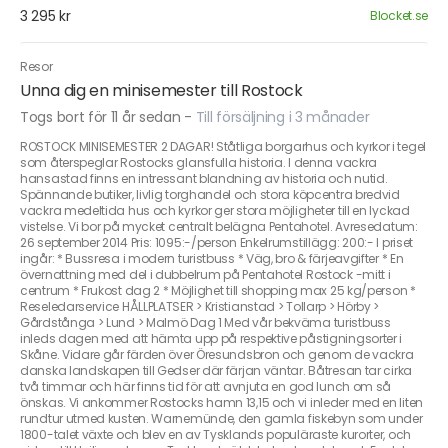
3 295 kr
Blocket.se
Resor
Unna dig en minisemester till Rostock
Togs bort för 11 år sedan
-
Till försäljning i 3 månader
ROSTOCK MINISEMESTER 2 DAGAR! Ståtliga borgarhus och kyrkor i tegel
som återspeglar Rostocks glansfulla historia. I denna vackra
hansastad finns en intressant blandning av historia och nutid.
Spännande butiker, livlig torghandel och stora köpcentra bredvid
vackra medeltida hus och kyrkor ger stora möjligheter till en lyckad
vistelse. Vi bor på mycket centralt belägna Pentahotel. Avresedatum:
26 september 2014 Pris: 1095:-/person Enkelrumstillägg: 200:- I priset
ingår: * Bussresa i modern turistbuss * Väg, bro & färjeavgifter * En
övernattning med del i dubbelrum på Pentahotel Rostock -mitt i
centrum * Frukost dag 2 * Möjlighet till shopping max 25 kg/person *
Reseledarservice HÅLLPLATSER > Kristianstad > Tollarp > Hörby >
Gårdstånga > Lund > Malmö Dag 1 Med vår bekväma turistbuss
inleds dagen med att hämta upp på respektive påstigningsorter i
Skåne. Vidare går färden över Öresundsbron och genom de vackra
danska landskapen till Gedser där färjan väntar. Båtresan tar cirka
två timmar och här finns tid för att avnjuta en god lunch om så
önskas. Vi ankommer Rostocks hamn 13,15 och vi inleder med en liten
rundtur utmed kusten. Warnemünde, den gamla fiskebyn som under
1800-talet växte och blev en av Tysklands populäraste kurorter, och