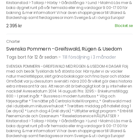
Kristianstad > Tollarp > Hörby > Gårdstånga > Lund > Malmö Läs mer &
boka dygnet runt på vår hemsida eller ring vardagar 9:00-17:00 för
bokning & mer information! Vi har även shoppingresor till Ullared &
Bordershop samt flerdagsresor inom Sverige & ut i övriga Europa!
2 395 kr
Blocket.se
Charter
Svenska Pommern -Greifswald, Rügen & Usedom
Togs bort för 12 år sedan
-
Till försäljning i 3 månader
SVENSKA POMMERN -GREIFSWALD MED RÜGEN & USEDOM 4 DAGAR Följ
med och besök Tysklands två största öar. Här njuter vi av vacker
natur med kritklippor, skirt gröna bokskogar och fina byar och städer.
Området var ju dessutom svenskt i nära 200 år vilket gör dess historia
extra intressant för oss. Att resan dit är behagligt kort är ju inte heller en
nackdel! Avresedatum 2014: 14 augusti Pris: 3295:- Enkelrumstillägg:
800:- I priset ingår: * Bussresa i modern turistbuss * Väg och
färjeavgifter * Tre nätter på Centrala Hotel Kronprinz, * Greifswald med
del i dubbelrum inklusive frukost * Trerätters middag på hotellet dag 1
(ex dryck) * Lunch dag 4 (inkl dryck) * Utflykter enligt program * Entré till
Peenemünde och Ozeaneum * Reseledarservice HÅLLPLATSER >
Kristianstad > Tollarp > Hörby > Gårdstånga > Lund > Malmö Läs mer &
boka dygnet runt på vår hemsida eller ring vardagar 9:00-17:00 för
bokning & mer information! Vi har även shoppingresor till Ullared &
Bordershop samt flerdagsresor inom Sverige & ut i övriga Europa!