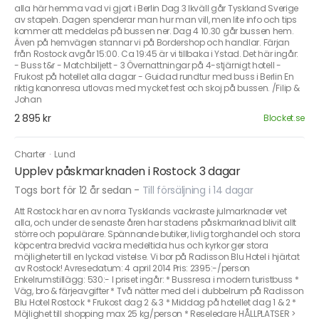
alla här hemma vad vi gjort i Berlin Dag 3 Ikväll går Tyskland Sverige
av stapeln. Dagen spenderar man hur man vill, men lite info och tips
kommer att meddelas på bussen ner. Dag 4 10.30 går bussen hem.
Även på hemvägen stannar vi på Bordershop och handlar. Färjan
från Rostock avgår 15:00. Ca 19:45 är vi tillbaka i Ystad. Det här ingår:
- Buss t&r - Matchbiljett - 3 Övernattningar på 4-stjärnigt hotell -
Frukost på hotellet alla dagar - Guidad rundtur med buss i Berlin En
riktig kanonresa utlovas med mycket fest och skoj på bussen. /Filip &
Johan
2 895 kr
Blocket.se
Charter
·
Lund
Upplev påskmarknaden i Rostock 3 dagar
Togs bort för 12 år sedan
-
Till försäljning i 14 dagar
Att Rostock har en av norra Tysklands vackraste julmarknader vet
alla, och under de senaste åren har stadens påskmarknad blivit allt
större och populärare. Spännande butiker, livlig torghandel och stora
köpcentra bredvid vackra medeltida hus och kyrkor ger stora
möjligheter till en lyckad vistelse. Vi bor på Radisson Blu Hotel i hjärtat
av Rostock! Avresedatum: 4 april 2014 Pris: 2395:-/person
Enkelrumstillägg: 530:- I priset ingår: * Bussresa i modern turistbuss *
Väg, bro & färjeavgifter * Två nätter med del i dubbelrum på Radisson
Blu Hotel Rostock * Frukost dag 2 & 3 * Middag på hotellet dag 1 & 2 *
Möjlighet till shopping max 25 kg/person * Reseledare HÅLLPLATSER >