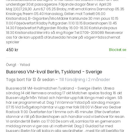
understiger 30st passagerare. Följande dagar åker vi: April:26
Maj:2,10,17,29,30 Juni:6,7 05.25 Broby, mitt emot Karins Damshop 05.35
Knislinge, Preem 05.40 Hanaskog, Grillen mot Tarkett 06.00
Kristianstad, El-Giganten/Mio Möbler Karlslunde 30 min paus 10.15
11.00 Färjeöverfart Rödby Puttgarden 11.10 13.15 Bordershopen 13.45
14.30 Färjeöverfart Puttgarden Rödby 16.00-16.30 Karlslunde paus
18.30 Kristianstad Mer info så ring Roger Tel:0709-209089 Reserverar
oss för de kan uppstå oförutsedda hinder på vägen=tidsschemat
spricker
450 kr
Blocket.se
Övrigt
·
Ystad
Bussresa VM-kval Berlin, Tyskland - Sverige
Togs bort för 13 år sedan
-
Till försäljning i 2 månader
Bussresa till VM-kvalmatchen Tyskland - Sverige i Berlin. Utresa
söndag 14 okt Hemresa onsdag 17 okt Matchen spelas tisdag 16 okt
Bussen utgår från Ystad och hämtar upp folk längs med vägen. Så
här ser programmet ut: Dag 1 Vi lämnar Ystad på söndag morgon
07:15 Vid Svågetorp hämtar vi upp mer folk 08:00 Vi åker via Gedser
Rostock 11:00 Överfarten tar 1 timme och 45 minuter. Efter överfarten
stannar vi i till på Bordershopen och handlar vad vi behöver för resan.
Vi anländer till Berlin ca 17.00 De som vill, samlas för en gemensam
middag innan vi ger oss ut i nattvimlet. Dag 2 Guidad tur med
bussen i Berlin för att kolla in alla sevärdheter ...mest för att berätta för