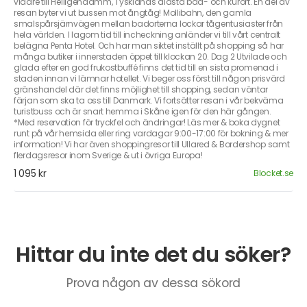
vidare till Heiligendamm, Tysklands äldsta bad- och kurort. En del av
resan byter vi ut bussen mot ångtåg! Mollibahn, den gamla
smalspårsjärnvägen mellan badorterna lockar tågentusiaster från
hela världen. I lagom tid till incheckning anländer vi till vårt centralt
belägna Penta Hotel. Och har man siktet inställt på shopping så har
många butiker i innerstaden öppet till klockan 20. Dag 2 Utvilade och
glada efter en god frukostbuffé finns det tid till en sista promenad i
staden innan vi lämnar hotellet. Vi beger oss först till någon prisvärd
gränshandel där det finns möjlighet till shopping, sedan väntar
färjan som ska ta oss till Danmark. Vi fortsätter resan i vår bekväma
turistbuss och är snart hemma i Skåne igen för den här gången.
*Med reservation för tryckfel och ändringar! Läs mer & boka dygnet
runt på vår hemsida eller ring vardagar 9:00-17:00 för bokning & mer
information! Vi har även shoppingresor till Ullared & Bordershop samt
flerdagsresor inom Sverige & ut i övriga Europa!
1 095 kr
Blocket.se
Hittar du inte det du söker?
Prova någon av dessa sökord