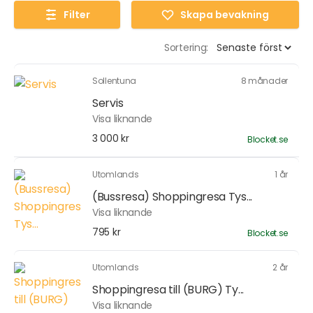
Filter
Skapa bevakning
Sortering:
Sollentuna
8 månader
Servis
Visa liknande
3 000 kr
Blocket.se
Utomlands
1 år
(Bussresa) Shoppingresa Tys...
Visa liknande
795 kr
Blocket.se
Utomlands
2 år
Shoppingresa till (BURG) Ty...
Visa liknande