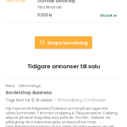
Storbas blockflöjt
Visa liknande
11 000 kr
Blocket.se
Skapa bevakning
Tidigare annonser till salu
Resor
·
Östra Göinge
Bordershop Bussresa
Togs bort för 12 år sedan
-
Till försäljning i 2 månader
Följ med oss till Puttgarden/Tyskland och fyll på era lager inför
våren/sommaren. 2 timmars shopping & 75kg per person. Catering
erbjuds på resan:Baguetter, korv, kaffe etc. Pris:450:- Betalas vid
påstigning.Vill ni säkra eran plats ombord så kan man
förskottsbetala till bankgiro. Vi har rätten att ställa in resan om det