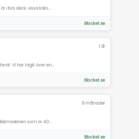
i bra skick, vissa köks...
Blocket.se
1 år
rat. Vi har tagit över en...
Blocket.se
9 månader
e diskmaskinen som är 40...
Blocket.se