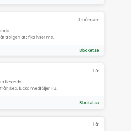
11 månader
nande
troligen att fixa lyser me...
Blocket.se
1 år
isa liknande
n Ikea, lucka medföljer. Fu...
Blocket.se
1 år