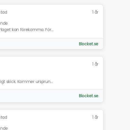
stad
1 år
nande
erlaget kan förekomma. För...
Blocket.se
1 år
ligt skick. Kommer ursprun...
Blocket.se
stad
1 år
nande