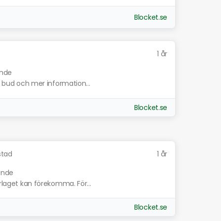
Blocket.se
1 år
ande
ta bud och mer information...
Blocket.se
stad
1 år
nande
erlaget kan förekomma. För...
Blocket.se