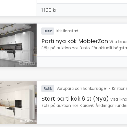
1 100 kr
Kristianstad
Butik
Parti nya kök MöblerZon
Visa likn
Säljs på auktion hos Blinto. För aktuellt högs
Varuparti och konkurslager
·
Kristian
Butik
Stort parti kök 6 st (Nya)
Visa lik
Säljs på auktion hos Klaravik. Ändringar i und