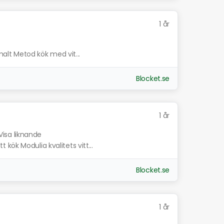
1 år
mmalt Metod kök med vit...
Blocket.se
1 år
Visa liknande
kök Modulia kvalitets vitt...
Blocket.se
1 år