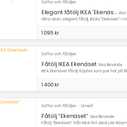
Soffor och fåtöljer
Elegant fåtölj IKEA 'Ekenäs...
Visa
Ultra-skön, elegant fåtölj, IKEA:s 'Ekenäset' i 
1 095 kr
Soffor och fåtöljer
Fåtölj IKEA Ekenäset
Visa liknande
IKEA Ekenäset fåtölj. Köptes som par här på B
1 400 kr
Soffor och fåtöljer
·
Umeå
Fåtölj ”Ekenäset”
Visa liknande
Fåtölj ”Ekenäset” från IKEA Fint skick Lite klö