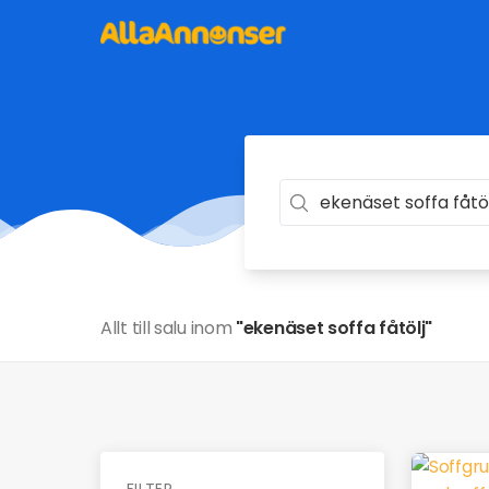
Allt till salu inom
"ekenäset soffa fåtölj"