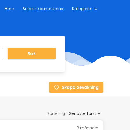
Hem
Senaste annonserna
Kategorier
Sök
Skapa bevakning
Sortering:
8 månader