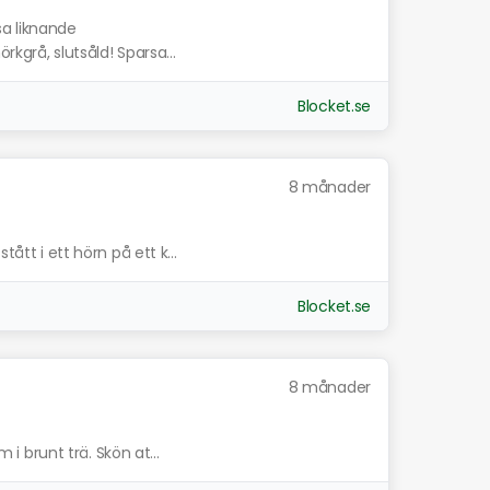
sa liknande
kgrå, slutsåld! Sparsa...
Blocket.se
8 månader
tått i ett hörn på ett k...
Blocket.se
8 månader
m i brunt trä. Skön at...