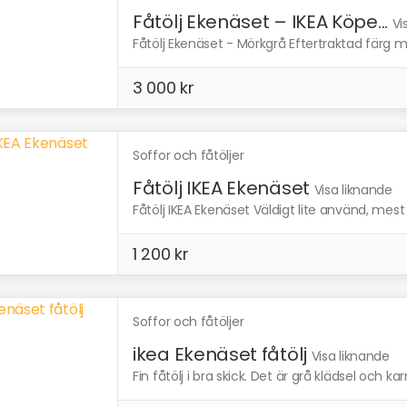
Fåtölj Ekenäset – IKEA Köpe...
Vi
Fåtölj Ekenäset - Mörkgrå Eftertraktad färg mör
3 000 kr
Soffor och fåtöljer
Fåtölj IKEA Ekenäset
Visa liknande
Fåtölj IKEA Ekenäset Väldigt lite använd, mest s
1 200 kr
Soffor och fåtöljer
ikea Ekenäset fåtölj
Visa liknande
Fin fåtölj i bra skick. Det är grå klädsel och kar