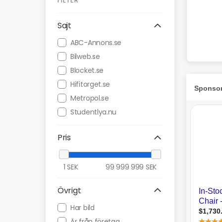
FILTER
Sajt
ABC-Annons.se
Bilweb.se
Blocket.se
Hifitorget.se
Metropol.se
Studentlya.nu
Pris
1
SEK
99 999 999
SEK
Övrigt
Har bild
Är från företag