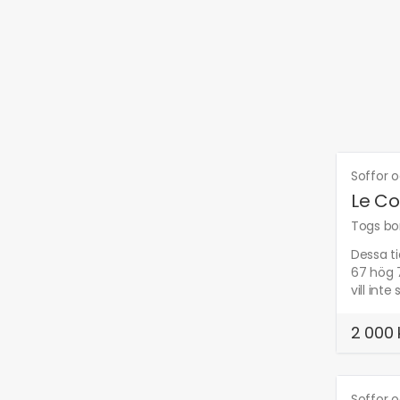
Soffor o
Le Co
Togs bor
Dessa ti
67 hög 7
vill inte
2 000 
Soffor o