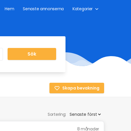
Hem
Senaste annonserna
Kategorier
Sök
Skapa bevakning
Sortering:
8 månader