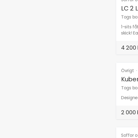
LC 2 
Togs bor
1-sits f
skick! E
4 200 
Övrigt
Kuben
Togs bor
Designer 
2 000 
Soffor o