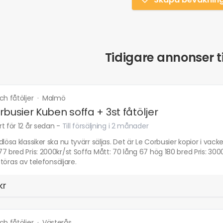
Tidigare annonser ti
ch fåtöljer
·
Malmö
rbusier Kuben soffa + 3st fåtöljer
t för 12 år sedan
-
Till försäljning i 2 månader
dlösa klassiker ska nu tyvärr säljas. Det är Le Corbusier kopior i vac
7 bred Pris: 2000kr/st Soffa Mått: 70 lång 67 hög 180 bred Pris: 300
 störas av telefonsäljare.
kr
ch fåtöljer
·
Västerås