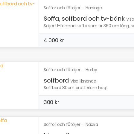
Soffor och fåtöljer
·
Haninge
Soffa, soffbord och tv-bänk
Vis
Säljer U-formad soffa som är 360 cm lång, so
4 000 kr
Soffor och fåtöljer
·
Hörby
soffbord
Visa liknande
Soffbord 80cm brett 51cm högt
300 kr
Soffor och fåtöljer
·
Nacka