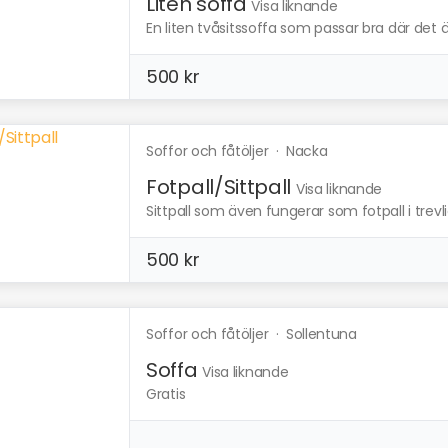
Liten soffa
Visa liknande
En liten tvåsitssoffa som passar bra där det är l
500 kr
Soffor och fåtöljer
·
Nacka
Fotpall/Sittpall
Visa liknande
Sittpall som även fungerar som fotpall i trevl
500 kr
Soffor och fåtöljer
·
Sollentuna
Soffa
Visa liknande
Gratis