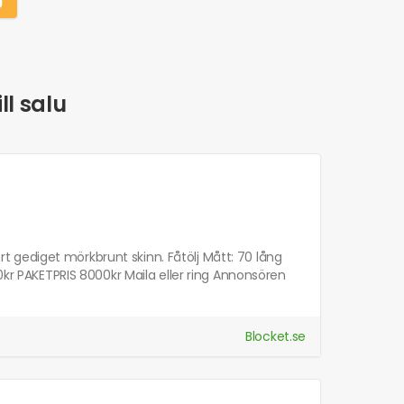
ll salu
kert gediget mörkbrunt skinn. Fåtölj Mått: 70 lång
0kr PAKETPRIS 8000kr Maila eller ring Annonsören
Blocket.se