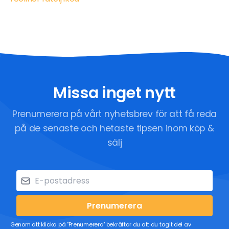
Missa inget nytt
Prenumerera på vårt nyhetsbrev för att få reda
på de senaste och hetaste tipsen inom köp &
sälj
Prenumerera
Genom att klicka på "Prenumerera" bekräftar du att du tagit del av