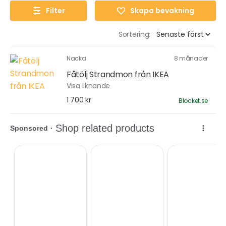
Filter
Skapa bevakning
Sortering:
Nacka
8 månader
Fåtölj Strandmon från IKEA
Visa liknande
1 700 kr
Blocket.se