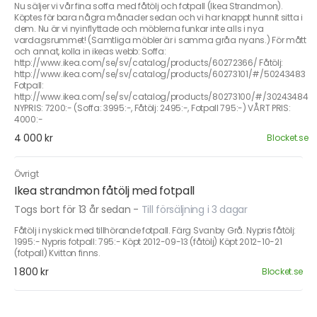
Nu säljer vi vår fina soffa med fåtölj och fotpall (Ikea Strandmon).
Köptes för bara några månader sedan och vi har knappt hunnit sitta i
dem. Nu är vi nyinflyttade och möblerna funkar inte alls i nya
vardagsrummet! (Samtliga möbler är i samma gråa nyans.) För mått
och annat, kolla in ikeas webb: Soffa:
http://www.ikea.com/se/sv/catalog/products/60272366/ Fåtölj:
http://www.ikea.com/se/sv/catalog/products/60273101/#/50243483
Fotpall:
http://www.ikea.com/se/sv/catalog/products/80273100/#/30243484
NYPRIS: 7200:- (Soffa: 3995:-, Fåtölj: 2495:-, Fotpall 795:-) VÅRT PRIS:
4000:-
4 000 kr
Blocket.se
Övrigt
Ikea strandmon fåtölj med fotpall
Togs bort för 13 år sedan
-
Till försäljning i 3 dagar
Fåtölj i nyskick med tillhörande fotpall. Färg Svanby Grå. Nypris fåtölj:
1995:- Nypris fotpall: 795:- Köpt 2012-09-13 (fåtölj) Köpt 2012-10-21
(fotpall) Kvitton finns.
1 800 kr
Blocket.se