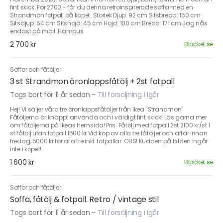
fint skick. För 2700:- får du denna retroinspirerade soffa med en
Strandmon fotpall på köpet. Storlek Djup: 92 cm Sitsbredd: 150 cm
Sitsdjup: 54 cm Sitshöjd: 45 cm Höjd: 100 cm Bredd: 171 cm Jag nås
endast på mail. Hampus
2 700 kr
Blocket.se
Soffor och fåtöljer
3 st Strandmon öronlappsfåtölj + 2st fotpall
Togs bort för 11 år sedan
-
Till försäljning i Igår
Hej! Vi säljer våra tre öronlappsfåtöljer från Ikea "Strandmon"
Fåtöljerna är knappt använda och i väldigt fint skick! Läs gärna mer
om fåtöljerna på Ikeas hemsida! Pris: Fåtölj med fotpall 2st 2100 kr/st 1
st fåtölj utan fotpall 1600 kr Vid köp av alla tre fåtöljer och affär innan
fredag, 5000 kr för alla tre inkl. fotpallar. OBS! Kudden på bilden ingår
inte i köpet!
1 600 kr
Blocket.se
Soffor och fåtöljer
Soffa, fåtölj & fotpall. Retro / vintage stil
Togs bort för 11 år sedan
-
Till försäljning i Igår