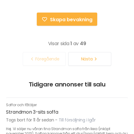
Skapa bevakning
Visar sida
1
av
49
Föregående
Nästa
Tidigare annonser till salu
Soffor och fåtöljer
Strandmon 3-sits soffa
Togs bort för 11 år sedan
-
Till försäljning i Igår
Hej. Vi säljer nu våran fina Strandmon soffa från Ikea (inköpt
november 2013). Soffan kommer från ett djur/barn/rökfritt hem och är i