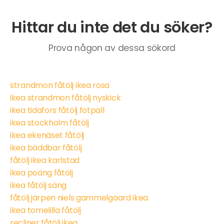
Hittar du inte det du söker?
Prova någon av dessa sökord
strandmon fåtölj ikea rosa
ikea strandmon fåtölj nyskick
ikea tidafors fåtölj fotpall
ikea stockholm fåtölj
ikea ekenäset fåtölj
ikea bäddbar fåtölj
fåtölj ikea karlstad
ikea poäng fåtölj
ikea fåtölj säng
fåtölj järpen niels gammelgaard ikea
ikea tomelilla fåtölj
recliner fåtölj ikea