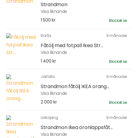
Strandmon
Visa liknande
1 500 kr
Blocket.se
Borås
9 månader
Fåtölj med fotpall Ikea Str...
Visa liknande
1 400 kr
Blocket.se
Järfälla
9 månader
Strandmon fåtölj IKEA orang...
Visa liknande
2 000 kr
Blocket.se
Lidköping
9 månader
Strandmon Ikea öronlappsfåt...
Visa liknande