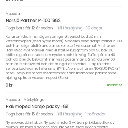
Mopeder
Norsjö Partner P-100 1982
Togs bort för 12 år sedan
-
Till försäljning i 30 dagar
Kollar om det finns någon som ger ett seriöst bud på min
veteranmoped (med nyare motor). Modellen heter Norsjö Partner P-100
och har i originalutförande en saxonette 2 vxl automat. Min har en
lifan 49cc 4vxl manuell med el start 14 kugg fram och 50 bak. Du
sätter dig på den vrider om nyckeln och kör iväg. Tuffar på i ca 40
och då åker du bekvämt men visst gasar man då når du över 60
men är inte bekvämt och det är inget att föredra.... Jag föredrar
seriösa bud via mail eller sms. BYTE JA om du har en NORSJÖ PACKY 1
med 3 vxl puch motor med trampor. flaka flakmoped packmoppe 3-
hjuling cp truck veteranmoped /Bullen
0 kr
Blocket.se
Mopeder
·
Mörbylånga
Flakmoped Norsjö packy -88
Togs bort för 15 år sedan
-
Till försäljning i 1 månader
Nyrenoverad, fint skick. Ny puch motor 3 vxl tramp. Exklusivt flak av
aluminium med sidor och ribb i blankfernissad ek och rostfria