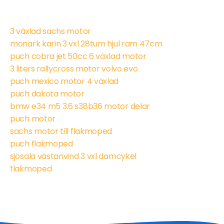
3 växlad sachs motor
monark karin 3 vxl 28tum hjul ram 47cm
puch cobra jet 50cc 6 växlad motor
3 liters rallycross motor volvo evo
puch mexico motor 4 växlad
puch dakota motor
bmw e34 m5 3.6 s38b36 motor delar
puch motor
sachs motor till flakmoped
puch flakmoped
sjösala västanvind 3 vxl damcykel
flakmoped