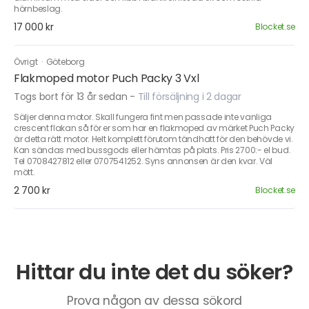
hörnbeslag.
17 000 kr
Blocket.se
Övrigt
·
Göteborg
Flakmoped motor Puch Packy 3 Vxl
Togs bort för 13 år sedan
-
Till försäljning i 2 dagar
Säljer denna motor. Skall fungera fint men passade inte vanliga
crescent flakan så för er som har en flakmoped av märket Puch Packy
är detta rätt motor. Helt komplett förutom tändhatt för den behövde vi.
Kan sändas med bussgods eller hämtas på plats. Pris 2700:- el bud.
Tel 0708427812 eller 0707541252. Syns annonsen är den kvar. Väl
mött.
2 700 kr
Blocket.se
Hittar du inte det du söker?
Prova någon av dessa sökord