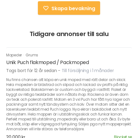
Skapa bevakning
Tidigare annonser till salu
Mopeder
·
Grums
Unik Puch flakmoped / Packmoped
Togs bort för 12 år sedan
-
Till försäljning i 1 månader
Nu finns chansen att köpa en unik moped med rätt delar och skick.
Hela mopeden är blästrad och slipad och lackad av proffs på riktig
lackverkstad. Bakskärmen är custom och byggd i rostfritt. Flaket är
byggt av riktiga teakbräder som nåtats ihop. Räckena är även dom
av teak och polerat rosfritt. Motorn en 3 vxl Puch har fått nya lager och
packningar samt nytt tändsystem och kolv. Över motorn sitter det en
laserskuren teakbit med Puch logga. Nya ekrar i bakdäcket och nytt
drivsystem. Hela moppen är i utställningsskick och funkar kanon.
Perfekt moped till utställning ,mopedrally eller bara ut och åka. Ev byte
mot båt, släp eller vägreggad fyrhjuling Säljes pga nytt moppeprojekt.
Annonsören vill inte störas av telefonsäljare.
20 000 kr
Blocket.se