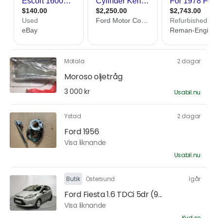
Motala
2 dagar
Moroso oljetråg
3 000 kr
Usabil.nu
Ystad
2 dagar
Ford 1956
Visa liknande
Usabil.nu
Butik
Östersund
Igår
Ford Fiesta 1.6 TDCi 5dr (9...
Visa liknande
Kvd.se