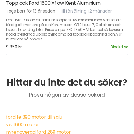
Topplock Ford 1600 Xflow Kent Aluminium
Togs bort för 13 år sedan
-
Till försäljning i 2 månader
Ford 1600 X flöde aluminium topplock. Ny komplett med ventiler etc.
färdig att montera på din Kent motorn. OBS Lotus 7, Caterham och
Escort, track dag bilar. Prisexempel SEK 9850:- Vi kan också leverera
höga prestanda uppsättningarna på topplockspackning och ARP
bultar om så önskas.
9 850 kr
Blocket.se
Hittar du inte det du söker?
Prova någon av dessa sökord
ford fe 390 motor till salu
vw 1600 motor
nyrenoverad ford 289 motor