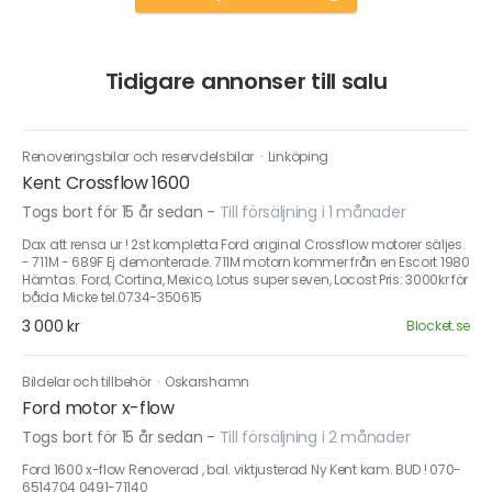
Tidigare annonser till salu
Renoveringsbilar och reservdelsbilar
·
Linköping
Kent Crossflow 1600
Togs bort för 15 år sedan
-
Till försäljning i 1 månader
Dax att rensa ur ! 2st kompletta Ford original Crossflow motorer säljes.
- 711M - 689F Ej demonterade. 711M motorn kommer från en Escort 1980
Hämtas. Ford, Cortina, Mexico, Lotus super seven, Locost Pris: 3000kr för
båda Micke tel.0734-350615
3 000 kr
Blocket.se
Bildelar och tillbehör
·
Oskarshamn
Ford motor x-flow
Togs bort för 15 år sedan
-
Till försäljning i 2 månader
Ford 1600 x-flow Renoverad , bal. viktjusterad Ny Kent kam. BUD ! 070-
6514704 0491-71140