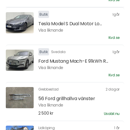
Butik
Igår
Tesla Model S Dual Motor Lo...
Visa liknande
Kvd.se
Butik
Svedala
Igår
Ford Mustang Mach-E 91kWh R...
Visa liknande
Kvd.se
Grebbestad
2 dagar
56 Ford grillhallva vänster
Visa liknande
2 500 kr
Usabil.nu
Lidköping
1 år