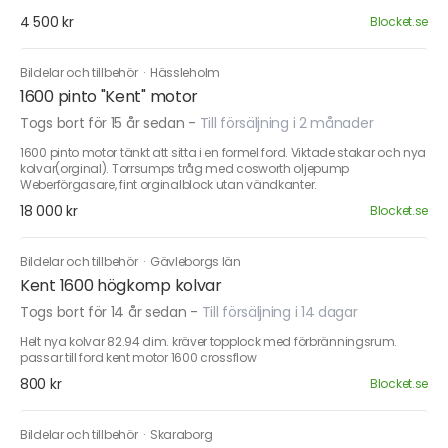
4 500 kr
Blocket.se
Bildelar och tillbehör
·
Hässleholm
1600 pinto "Kent" motor
Togs bort för 15 år sedan
-
Till försäljning i 2 månader
1600 pinto motor tänkt att sitta i en formel ford. Viktade stakar och nya
kolvar(orginal). Torrsumps tråg med cosworth oljepump
Weberförgasare, fint orginalblock utan vändkanter.
18 000 kr
Blocket.se
Bildelar och tillbehör
·
Gävleborgs län
Kent 1600 högkomp kolvar
Togs bort för 14 år sedan
-
Till försäljning i 14 dagar
Helt nya kolvar 82.94 dim. kräver topplock med förbränningsrum.
passar till ford kent motor 1600 crossflow
800 kr
Blocket.se
Bildelar och tillbehör
·
Skaraborg