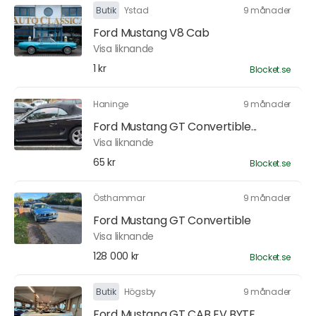
Butik
Ystad
9 månader
Ford Mustang V8 Cab
Visa liknande
1 kr
Blocket.se
Haninge
9 månader
Ford Mustang GT Convertible...
Visa liknande
65 kr
Blocket.se
Östhammar
9 månader
Ford Mustang GT Convertible
Visa liknande
128 000 kr
Blocket.se
Butik
Högsby
9 månader
Ford Mustang GT CAB EV BYTE