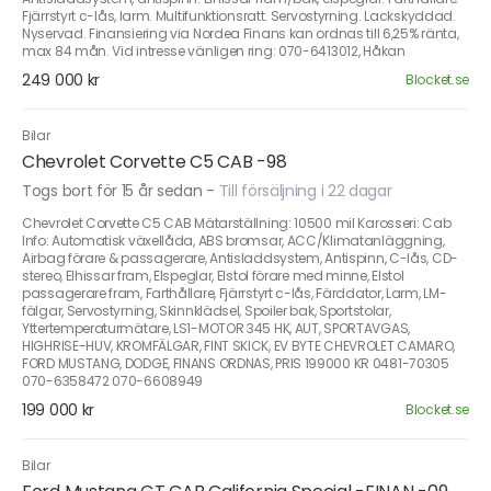
Fjärrstyrt c-lås, larm. Multifunktionsratt. Servostyrning. Lackskyddad.
Nyservad. Finansiering via Nordea Finans kan ordnas till 6,25% ränta,
max 84 mån. Vid intresse vänligen ring: 070-6413012, Håkan
249 000 kr
Blocket.se
Bilar
Chevrolet Corvette C5 CAB -98
Togs bort för 15 år sedan
-
Till försäljning i 22 dagar
Chevrolet Corvette C5 CAB Mätarställning: 10500 mil Karosseri: Cab
Info: Automatisk växellåda, ABS bromsar, ACC/Klimatanläggning,
Airbag förare & passagerare, Antisladdsystem, Antispinn, C-lås, CD-
stereo, Elhissar fram, Elspeglar, Elstol förare med minne, Elstol
passagerare fram, Farthållare, Fjärrstyrt c-lås, Färddator, Larm, LM-
fälgar, Servostyrning, Skinnklädsel, Spoiler bak, Sportstolar,
Yttertemperaturmätare, LS1-MOTOR 345 HK, AUT, SPORTAVGAS,
HIGHRISE-HUV, KROMFÄLGAR, FINT SKICK, EV BYTE CHEVROLET CAMARO,
FORD MUSTANG, DODGE, FINANS ORDNAS, PRIS 199000 KR 0481-70305
070-6358472 070-6608949
199 000 kr
Blocket.se
Bilar