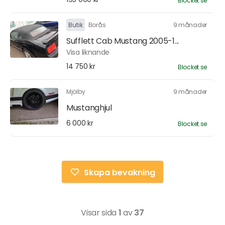
Blocket.se
Butik
Borås
9 månader
Sufflett Cab Mustang 2005-1...
Visa liknande
14 750 kr
Blocket.se
Mjölby
9 månader
Mustanghjul
6 000 kr
Blocket.se
Skapa bevakning
Visar sida
1
av
37