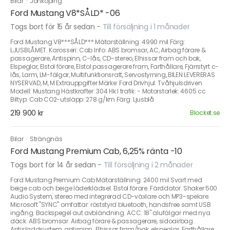
Bilar
·
Jönköping
Ford Mustang V8*SÅLD* -06
Togs bort för 15 år sedan
-
Till försäljning i 1 månader
Ford Mustang V8***SÅLD*** Mätarställning: 4990 mil Färg:
LJUSBLÅMET. Karosseri: Cab Info: ABS bromsar, AC, Airbag förare &
passagerare, Antispinn, C-lås, CD-stereo, Elhissar fram och bak,
Elspeglar, Elstol förare, Elstol passagerare fram, Farthållare, Fjärrstyrt c-
lås, Larm, LM-fälgar, Multifunktionsratt, Servostyrning, BILEN LEVERERAS
NYSERVAD, M, M Extrauppgifter Märke: Ford Drivhjul: Tvåhjulsdriven
Modell: Mustang Hästkrafter: 304 Hk I trafik: - Motorstorlek: 4605 cc
Biltyp: Cab CO2-utsläpp: 278 g/km Färg: Ljusblå
219 900 kr
Blocket.se
Bilar
·
Strängnäs
Ford Mustang Premium Cab, 6,25% ränta -10
Togs bort för 14 år sedan
-
Till försäljning i 2 månader
Ford Mustang Premium Cab Mätarställning: 2400 mil Svart med
beige cab och beige läderklädsel. Elstol förare. Färddator. Shaker 500
Audio System, stereo med integrerad CD-växlare och MP3-spelare.
Microsoft "SYNC" omfattar: röststyrd bluetooth, handsfree samt USB
ingång. Backspegel aut avbländning. ACC. 18" alufälgar med nya
däck. ABS bromsar. Airbag förare & passagerare, sidoairbag.
Antisladdsystem, antispinn. Elhissar fram/bak, elspeglar. Farthållare.