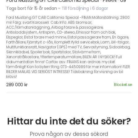
Ford Mustang GT CAB California Special -FINAN -09
Togs bort för 15 år sedan
-
Till försäljning i 6 dagar
Ford Mustang GT CAB California Special -FINAN Mätarställning: 2800
mil Färg: svart Karosseri: Cab Info: ABS bromsar,
ACC/Klimatanläggning, Airbag förare & passagerare,
Antisladdsystem, Antispinn, CD-stereo, Elhissar fram och bak,
Elspeglar, Elstol förare med minne, Elstol passagerare fram, En ägare,
Farthållare, Fjärrstyrt c-lås, Komplett ifylld servicebok, Larm, LM-fälgar,
Multifunktionsratt, Navigator (GPS) med TV, Servostyrning, Sidoairbag,
Skinnklädsel, Spoiler bak, Sportstolar, Stolvärme fram,
Xenonstrålkastare, Yttertemperaturmätare, BILEN ÄR I NYSKICK! Full
dokumentation finns! Carfax osv. FINANS kan ordnas mycket
förmånligt! Kan ta byten! Ring 073-4450989 för mer information! FLER
BILDER MAILAS VID SERIÖST INTRESSE! Tidsbokning för visning av bil
krävs!
289 000 kr
Blocket.se
Hittar du inte det du söker?
Prova någon av dessa sökord