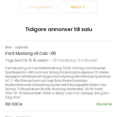
Föregående
Nästa
Tidigare annonser till salu
Bilar
·
Uppsala
Ford Mustang v6 Cab -06
Togs bort för 15 år sedan
-
Till försäljning i 3 månader
Ford Mustang v6 Cab Mätarställning: 5000 mil Färg: röd Karosseri:
Sportkupé Info: ABS bromsar Airbag förare & passagerare CD-stereo
Elspeglar Farthållare LM-fälgar Servostyrning Skinnklädsel Sportstolar
AC C-lås Elhissar fram och bak Elstol förare Färddator
Multifunktionsratt Sidoairbag Spoiler bak Extrauppgifter Märke: Ford
Drivhjul: Tvåhjulsdriven Modell: Mustang Hästkrafter: 213 Hk I trafik:
2010-07-19 Motorstorlek: 3999 cc Biltyp: Cab CO2-utsläpp: 242 g/km
Färg: Röd
169 000 kr
Blocket.se