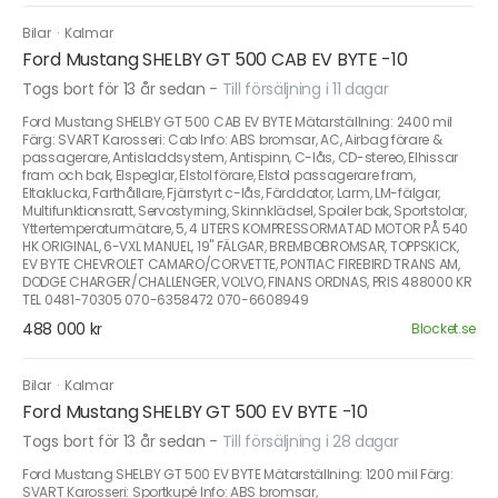
Bilar
·
Kalmar
Ford Mustang SHELBY GT 500 CAB EV BYTE -10
Togs bort för 13 år sedan
-
Till försäljning i 11 dagar
Ford Mustang SHELBY GT 500 CAB EV BYTE Mätarställning: 2400 mil
Färg: SVART Karosseri: Cab Info: ABS bromsar, AC, Airbag förare &
passagerare, Antisladdsystem, Antispinn, C-lås, CD-stereo, Elhissar
fram och bak, Elspeglar, Elstol förare, Elstol passagerare fram,
Eltaklucka, Farthållare, Fjärrstyrt c-lås, Färddator, Larm, LM-fälgar,
Multifunktionsratt, Servostyrning, Skinnklädsel, Spoiler bak, Sportstolar,
Yttertemperaturmätare, 5, 4 LITERS KOMPRESSORMATAD MOTOR PÅ 540
HK ORIGINAL, 6-VXL MANUEL, 19" FÄLGAR, BREMBOBROMSAR, TOPPSKICK,
EV BYTE CHEVROLET CAMARO/CORVETTE, PONTIAC FIREBIRD TRANS AM,
DODGE CHARGER/CHALLENGER, VOLVO, FINANS ORDNAS, PRIS 488000 KR
TEL 0481-70305 070-6358472 070-6608949
488 000 kr
Blocket.se
Bilar
·
Kalmar
Ford Mustang SHELBY GT 500 EV BYTE -10
Togs bort för 13 år sedan
-
Till försäljning i 28 dagar
Ford Mustang SHELBY GT 500 EV BYTE Mätarställning: 1200 mil Färg:
SVART Karosseri: Sportkupé Info: ABS bromsar,