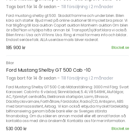
Togs bort för 14 år sedan
-
Till försäljning i 2 månader
Ford mustang shelby gt 500. Skadat framme och under bilen. Bilen
köra och starter. Bjud med på online auktioner till mycket bra prisar. Vi
har tillgång till Iaai auktion Copart auktion Manheim auktion Om bilen
är såld?kan vi hjälpa hitta annan bil. Transport/sjöfart klara vi också.
Bilen finns i Usa och VI finns Usa. Ring el mail for mera info och bildar..
Endast seriöse folk..ALLA useriöse mails bliver raderat.
185 900 kr
Blocket.se
Bilar
Ford Mustang Shelby GT 500 Cab -10
Togs bort för 14 år sedan
-
Till försäljning i 2 månader
Ford Mustang Shelby GT 500 Cab Mätarställning: 3000 mil Färg: Svart
Karosseri: Cab Info: 6 växlad, Skinnklädsel, 5.4L V8 546HK, Alufälgar,
AC, Fjärrstyrt centrallås, Elektronisk startspärr, Larm, Elhissar,
Däcktrycksvarnare, Farthållare, Färddator, Radio/CD, Antispinn, ABS
med bromsassistent, Airbag. Vi kan också erbjuda mycket fördelaktig
bilfinansiering genom både bank eller av Sveriges största
finansbolag. Om du söker en annan modell eller ett annat fordon så
kontakta oss med dina önskemål. Kontakta oss för mer information.
530 000 kr
Blocket.se