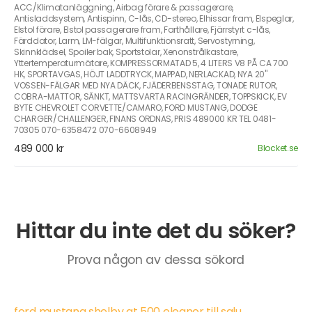
ACC/Klimatanläggning, Airbag förare & passagerare,
Antisladdsystem, Antispinn, C-lås, CD-stereo, Elhissar fram, Elspeglar,
Elstol förare, Elstol passagerare fram, Farthållare, Fjärrstyrt c-lås,
Färddator, Larm, LM-fälgar, Multifunktionsratt, Servostyrning,
Skinnklädsel, Spoiler bak, Sportstolar, Xenonstrålkastare,
Yttertemperaturmätare, KOMPRESSORMATAD 5, 4 LITERS V8 PÅ CA 700
HK, SPORTAVGAS, HÖJT LADDTRYCK, MAPPAD, NERLACKAD, NYA 20"
VOSSEN-FÄLGAR MED NYA DÄCK, FJÄDERBENSSTAG, TONADE RUTOR,
COBRA-MATTOR, SÄNKT, MATTSVARTA RACINGRÄNDER, TOPPSKICK, EV
BYTE CHEVROLET CORVETTE/CAMARO, FORD MUSTANG, DODGE
CHARGER/CHALLENGER, FINANS ORDNAS, PRIS 489000 KR TEL 0481-
70305 070-6358472 070-6608949
489 000 kr
Blocket.se
Hittar du inte det du söker?
Prova någon av dessa sökord
ford mustang shelby gt 500 eleanor till salu