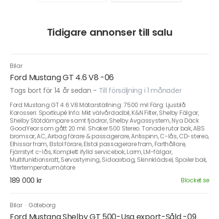
Tidigare annonser till salu
Bilar
Ford Mustang GT 4.6 V8 -06
Togs bort för 14 år sedan
-
Till försäljning i 1 månader
Ford Mustang GT 4.6 V8 Mätarställning: 7500 mil Färg: Ljusblå
Karosseri: Sportkupé Info: Mkt välvårdadbil, K&N Filter, Shelby Fälgar,
Shelby Stötdämpare samt fjädrar, Shelby Avgassystem, Nya Däck
GoodYear som gått 20 mil. Shaker 500 Stereo. Tonade rutor bak, ABS
bromsar, AC, Airbag förare & passagerare, Antispinn, C-lås, CD-stereo,
Elhissar fram, Elstol förare, Elstol passagerare fram, Farthållare,
Fjärrstyrt c-lås, Komplett ifylld servicebok, Larm, LM-fälgar,
Multifunktionsratt, Servostyrning, Sidoairbag, Skinnklädsel, Spoiler bak,
Yttertemperaturmätare
189 000 kr
Blocket.se
Bilar
·
Göteborg
Ford Mustang Shelby GT 500-Usa export-Såld -09