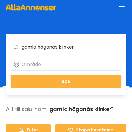
Sök
Allt till salu inom
"gamla höganäs klinker"
Filter
Skapa bevakning