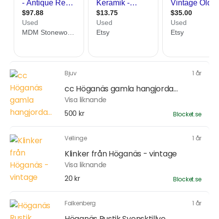
Bjuv
1 år
cc Höganäs gamla hangjorda...
Visa liknande
500 kr
Blocket.se
Vellinge
1 år
Klinker från Höganäs - vintage
Visa liknande
20 kr
Blocket.se
Falkenberg
1 år
Höganäs Rustik Svensktillve...