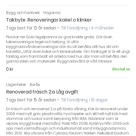
Bygg och hantverk
·
Höganäs
Takbyte .Renoveringar.kakel o klinker
Togs bort för 12 år sedan
-
Till försäljning i 4 månader
Plockar ner Gula tegelpannor av god kvalite gratis. Gör även
takrenoveringar tegel och betong. Vi utför
byggnadsvårdsrenoveringar där du vill behålla ditt hus stil och
karaktär.,, Utför även kakel och klinkerarbete. Om företaget Vi är ett ungt
företag som framförallt vill arbeta med hus där man vill behålla den
gamla stilen och materialet. Byggnadsvård är vårt intresse
0 kr
Blocket.se
Lägenheter
·
Borås
Renoverad fräsch 2:a Låg avgift
Togs bort för 15 år sedan
-
Till försäljning i 16 dagar
En fräsch och renoverad 2:a på första våning. Kök är renoverat under
2008 med nytt golv, plastmatta, nya tapeter och ett helt nytt kök med
stommar och luckor samt belysning från IKEA. Ekbänkar som är
oljade, snyggt kakel med bård. Fläkt från 2008, Kyl&Frys från 2009 och
spis med varmluftsugn och induktionshäll samt inbyggnadsmicro
från 2010. Alla vitvaror från Cylinda, förutom fläkten. Helkaklat badrum