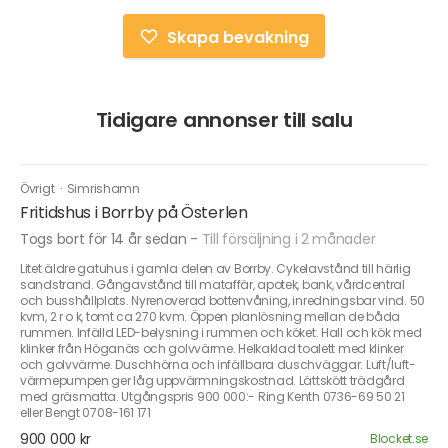
Skapa bevakning
Tidigare annonser till salu
Övrigt
·
Simrishamn
Fritidshus i Borrby på Österlen
Togs bort för 14 år sedan
-
Till försäljning i 2 månader
Litet äldre gatuhus i gamla delen av Borrby. Cykelavstånd till härlig
sandstrand. Gångavstånd till mataffär, apotek, bank, vårdcentral
och busshållplats. Nyrenoverad bottenvåning, inredningsbar vind. 50
kvm, 2 r o k, tomt ca 270 kvm. Öppen planlösning mellan de båda
rummen. Infälld LED-belysning i rummen och köket. Hall och kök med
klinker från Höganäs och golvvärme. Helkaklad toalett med klinker
och golvvärme. Duschhörna och infällbara duschväggar. Luft/luft-
värmepumpen ger låg uppvärmningskostnad. Lättskött trädgård
med gräsmatta. Utgångspris 900 000:- Ring Kenth 0736-69 50 21
eller Bengt 0708-161 171
900 000 kr
Blocket.se