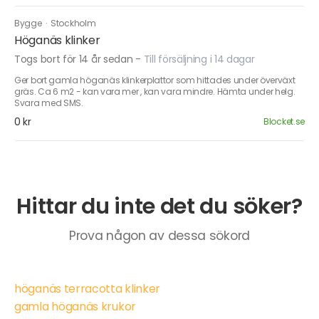
Bygge
·
Stockholm
Höganäs klinker
Togs bort för 14 år sedan
-
Till försäljning i 14 dagar
Ger bort gamla höganäs klinkerplattor som hittades under överväxt
gräs. Ca 6 m2 - kan vara mer , kan vara mindre. Hämta under helg.
Svara med SMS.
0 kr
Blocket.se
Hittar du inte det du söker?
Prova någon av dessa sökord
höganäs terracotta klinker
gamla höganäs krukor