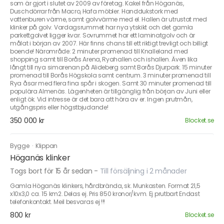
som är gjort i slutet av 2009 av företag. Kakel från Höganäs,
Duschdörrar från Macro, Hafa möbler. Handdukstork med
vattenburen värme, samt golvvärme med el. Hallen är utrustat med
klinker på golv. Vardagsrummet har nya ytskikt och det gamla
parkettgolvet ligger kvar. Sovrummet har ett laminatgolv och är
målat i början av 2007. Här finns chans till ett riktigt trevligt och billigt
boende! Närområde: 2 minuter promenad till Knalleland med
shopping samt till Borås Arena, Ryahallen och ishallen. Även lika
långt till nya simarenan på Alideberg samt Borås Djurpark. 15 minuter
promenad till Borås Högskola samt centrum. 3 minuter promenad till
Rya åsar med flera fina spår i skogen. Samt 30 minuter promenad till
populära Almenäs. Lägenheten är tillgänglig från början av Juni eller
enligt ök. Vid intresse är det bara att höra av er. Ingen prutmån,
utgångspris eller högstbjudande!
350 000 kr
Blocket.se
Bygge
·
Klippan
Höganäs klinker
Togs bort för 15 år sedan
-
Till försäljning i 2 månader
Gamla Höganäs klinkers, hårdbrända, sk. Munkasten. Format 21,5
x10x3,0 ca. 15 km2. Delas ej. Pris 850 kronor/kvm. Ej prutbart Endast
telefonkontakt. Meil besvaras ej !!!
800 kr
Blocket.se