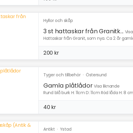
Hyllor och skåp
3 st hattaskar från Granitk...
Visa
Hattaskar från Granit, som nya. Ca 2 år gamla. 75
200 kr
Tyger och tillbehör
·
Östersund
Gamla plåtlådor
Visa liknande
Rund blå burk H: 11cm D: 11cm Röd låda H: 8 cm
40 kr
Antikt
·
Ystad