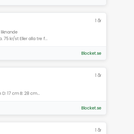
1 år
 liknande
 kr/st Eller alla tre f...
Blocket.se
1 år
 D: 17 cm B: 28 cm...
Blocket.se
1 år