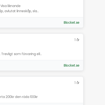
Visa liknande
, avlutat linneskåp, sla...
Blocket.se
1 år
revligt som förvaring ell...
Blocket.se
1 år
rta 200kr den röda 100kr