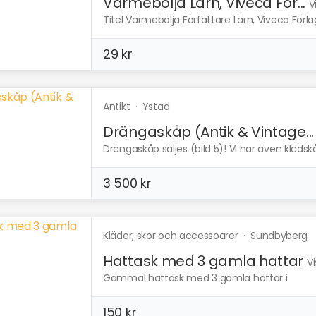
Värmebölja Lärn, Viveca För...
V
Titel Värmebölja Författare Lärn, Viveca Förl
29 kr
Antikt
·
Ystad
Drängaskåp (Antik & Vintage...
Drängaskåp säljes (bild 5)! Vi har även klädskåp
3 500 kr
Kläder, skor och accessoarer
·
Sundbyberg
Hattask med 3 gamla hattar
V
Gammal hattask med 3 gamla hattar i
150 kr