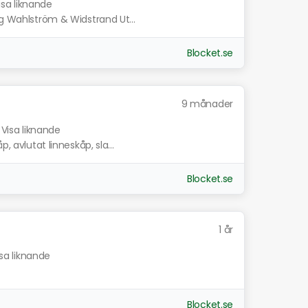
isa liknande
ag Wahlström & Widstrand Ut...
Blocket.se
9 månader
Visa liknande
, avlutat linneskåp, sla...
Blocket.se
1 år
isa liknande
Blocket.se