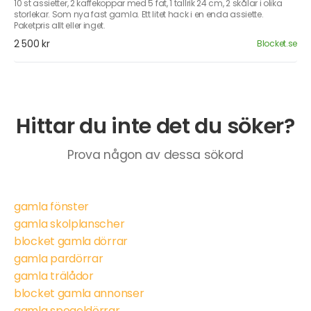
10 st assietter, 2 kaffekoppar med 5 fat, 1 tallrik 24 cm, 2 skålar i olika
storlekar. Som nya fast gamla. Ett litet hack i en enda assiette.
Paketpris allt eller inget.
2 500 kr
Blocket.se
Hittar du inte det du söker?
Prova någon av dessa sökord
gamla fönster
gamla skolplanscher
blocket gamla dörrar
gamla pardörrar
gamla trälådor
blocket gamla annonser
gamla spegeldörrar