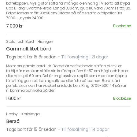
kaffekoppen. Mysig stor soffa för många o en härlig TV soffa att krypa
upp i. Färg: Svartmellerad, Längd 330cm, djup 110 vara 70cm i sittdjup.
Fotpallarnas mått 90x90cm Ekfötter på både soffa o fotpallar Pris
7000:- , nypris 24000:-
7 000 kr
Blocket.se
Stolar och Bord
·
Hisingen
Gammalt litet bord
Togs bort för 15 år sedan
-
Till försäljning i 21 dagar
Mormors gamla bord i ek. Bordet är perfekt brevid soffan eller vi en
fotölj där man kan ställa sin kaffekopp. Den är 57 cm högt och har en
diameter på 60 cm. Det är en glasskiva upptill som man kan öppna
för att lägga in ett tidningsutklipp eller foto på barnen. Bordet är i
perfekt skick och har vackert snidade ben. Ring 0709-530144 så kan
ni komma och kolla på den.
1 600 kr
Blocket.se
Hobby
·
Karlskoga
Berså
Togs bort för 15 år sedan
-
Till försäljning i 14 dagar