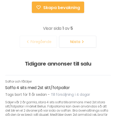
Skapa bevakning
Visar sida
1
av
5
Föregående
Nästa
Tidigare annonser till salu
Soffor och fåtöljer
Soffa 4 sits med 2st sitt/fotpallar
Togs bort för 11 år sedan
-
Till försäljning i 4 dagar
Säljer vår 2 år gamla, stora 4 sits soffa tillsammans med 2st stora
sitt/fotpallar i märket Bellus. Fotpallarna kan även användas så att
det blir en el 2 divaner på var sida av soffan. Bra övernattnings soffa
då den är ex bred i sitt djupet. Medföljer även 2st armstöd i ek, bra för