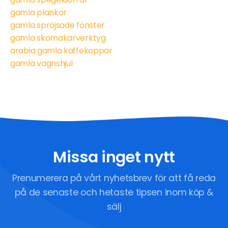
gamla plankor
gamla spröjsade fönster
gamla skomakarverktyg
arabia gamla kaffekoppar
gamla vagnshjul
Missa inget nytt
Prenumerera på vårt nyhetsbrev för att få reda
på de senaste och hetaste tipsen inom köp &
sälj