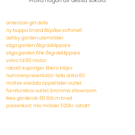
Prova någon av dessa sökord
american girl dolls
ny buppa brand åkpåse softshell
ashby garden utemöbler
stiga garden åkgräsklippare
stiga garden 6hk åkgräsklippare
volvo td 60 motor
rabatt kuponger libero blöjor
nummerpresentatör telia anita 60
moltex svedala öppettider outlet
furniturebox outlet bromma showroom
ikea garderob 60 80cm bred
presenkort mio möbler 520kr rabatt