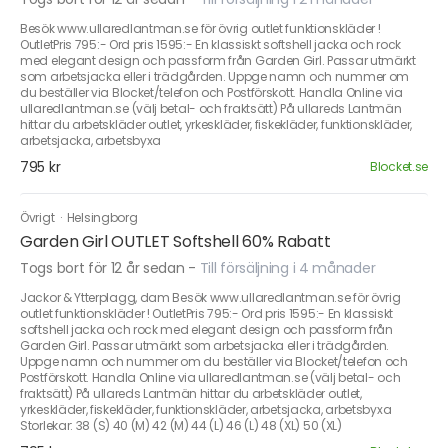
Besök www.ullaredlantman.se för övrig outlet funktionskläder !
OutletPris 795:- Ord pris 1595:- En klassiskt softshell jacka och rock
med elegant design och passform från Garden Girl. Passar utmärkt
som arbetsjacka eller i trädgården. Uppge namn och nummer om
du beställer via Blocket/telefon och Postförskott. Handla Online via
ullaredlantman.se (välj betal- och fraktsätt) På ullareds Lantmän
hittar du arbetskläder outlet, yrkeskläder, fiskekläder, funktionskläder,
arbetsjacka, arbetsbyxa
795 kr
Blocket.se
Övrigt
·
Helsingborg
Garden Girl OUTLET Softshell 60% Rabatt
Togs bort för 12 år sedan
-
Till försäljning i 4 månader
Jackor & Ytterplagg, dam Besök www.ullaredlantman.se för övrig
outlet funktionskläder ! OutletPris 795:- Ord pris 1595:- En klassiskt
softshell jacka och rock med elegant design och passform från
Garden Girl. Passar utmärkt som arbetsjacka eller i trädgården.
Uppge namn och nummer om du beställer via Blocket/telefon och
Postförskott. Handla Online via ullaredlantman.se (välj betal- och
fraktsätt) På ullareds Lantmän hittar du arbetskläder outlet,
yrkeskläder, fiskekläder, funktionskläder, arbetsjacka, arbetsbyxa
Storlekar: 38 (S) 40 (M) 42 (M) 44 (L) 46 (L) 48 (XL) 50 (XL)