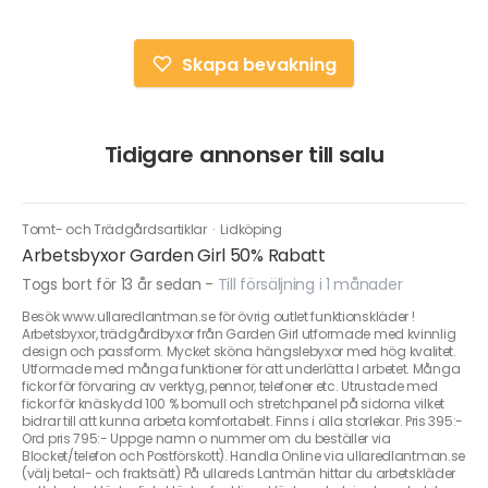
Skapa bevakning
Tidigare annonser till salu
Tomt- och Trädgårdsartiklar
·
Lidköping
Arbetsbyxor Garden Girl 50% Rabatt
Togs bort för 13 år sedan
-
Till försäljning i 1 månader
Besök www.ullaredlantman.se för övrig outlet funktionskläder !
Arbetsbyxor, trädgårdbyxor från Garden Girl utformade med kvinnlig
design och passform. Mycket sköna hängslebyxor med hög kvalitet.
Utformade med många funktioner för att underlätta I arbetet. Många
fickor för förvaring av verktyg, pennor, telefoner etc. Utrustade med
fickor för knäskydd 100 % bomull och stretchpanel på sidorna vilket
bidrar till att kunna arbeta komfortabelt. Finns i alla storlekar. Pris 395:-
Ord pris 795:- Uppge namn o nummer om du beställer via
Blocket/telefon och Postförskott). Handla Online via ullaredlantman.se
(välj betal- och fraktsätt) På ullareds Lantmän hittar du arbetskläder