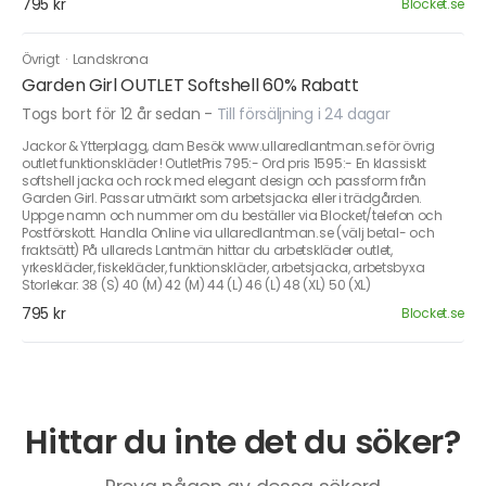
795 kr
Blocket.se
Övrigt
·
Landskrona
Garden Girl OUTLET Softshell 60% Rabatt
Togs bort för 12 år sedan
-
Till försäljning i 24 dagar
Jackor & Ytterplagg, dam Besök www.ullaredlantman.se för övrig
outlet funktionskläder ! OutletPris 795:- Ord pris 1595:- En klassiskt
softshell jacka och rock med elegant design och passform från
Garden Girl. Passar utmärkt som arbetsjacka eller i trädgården.
Uppge namn och nummer om du beställer via Blocket/telefon och
Postförskott. Handla Online via ullaredlantman.se (välj betal- och
fraktsätt) På ullareds Lantmän hittar du arbetskläder outlet,
yrkeskläder, fiskekläder, funktionskläder, arbetsjacka, arbetsbyxa
Storlekar: 38 (S) 40 (M) 42 (M) 44 (L) 46 (L) 48 (XL) 50 (XL)
795 kr
Blocket.se
Hittar du inte det du söker?