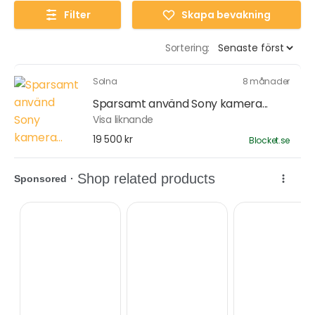
Filter
Skapa bevakning
Sortering:
Solna
8 månader
Sparsamt använd Sony kamera...
Visa liknande
19 500 kr
Blocket.se