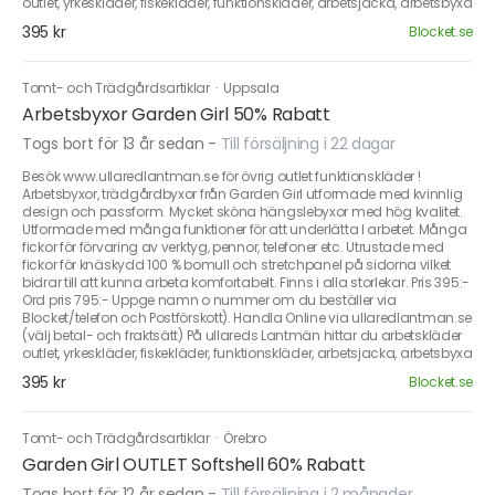
outlet, yrkeskläder, fiskekläder, funktionskläder, arbetsjacka, arbetsbyxa
395 kr
Blocket.se
Tomt- och Trädgårdsartiklar
·
Uppsala
Arbetsbyxor Garden Girl 50% Rabatt
Togs bort för 13 år sedan
-
Till försäljning i 22 dagar
Besök www.ullaredlantman.se för övrig outlet funktionskläder !
Arbetsbyxor, trädgårdbyxor från Garden Girl utformade med kvinnlig
design och passform. Mycket sköna hängslebyxor med hög kvalitet.
Utformade med många funktioner för att underlätta I arbetet. Många
fickor för förvaring av verktyg, pennor, telefoner etc. Utrustade med
fickor för knäskydd 100 % bomull och stretchpanel på sidorna vilket
bidrar till att kunna arbeta komfortabelt. Finns i alla storlekar. Pris 395:-
Ord pris 795:- Uppge namn o nummer om du beställer via
Blocket/telefon och Postförskott). Handla Online via ullaredlantman.se
(välj betal- och fraktsätt) På ullareds Lantmän hittar du arbetskläder
outlet, yrkeskläder, fiskekläder, funktionskläder, arbetsjacka, arbetsbyxa
395 kr
Blocket.se
Tomt- och Trädgårdsartiklar
·
Örebro
Garden Girl OUTLET Softshell 60% Rabatt
Togs bort för 12 år sedan
-
Till försäljning i 2 månader