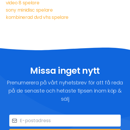
video 8 spelare
sony minidisc spelare
kombinerad dvd vhs spelare
Missa inget nytt
Prenumerera på vårt nyhetsbrev för att få reda
på de senaste och hetaste tipsen inom köp &
sälj