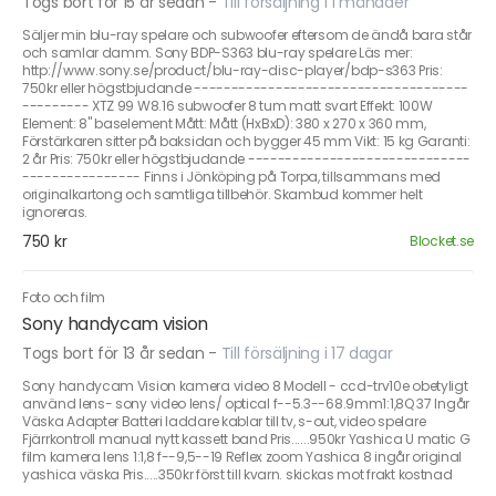
Togs bort för 15 år sedan
-
Till försäljning i 1 månader
Säljer min blu-ray spelare och subwoofer eftersom de ändå bara står
och samlar damm. Sony BDP-S363 blu-ray spelare Läs mer:
http://www.sony.se/product/blu-ray-disc-player/bdp-s363 Pris:
750kr eller högstbjudande -------------------------------------
--------- XTZ 99 W8.16 subwoofer 8 tum matt svart Effekt: 100W
Element: 8" baselement Mått: Mått (HxBxD): 380 x 270 x 360 mm,
Förstärkaren sitter på baksidan och bygger 45 mm Vikt: 15 kg Garanti:
2 år Pris: 750kr eller högstbjudande ------------------------------
---------------- Finns i Jönköping på Torpa, tillsammans med
originalkartong och samtliga tillbehör. Skambud kommer helt
ignoreras.
750 kr
Blocket.se
Foto och film
Sony handycam vision
Togs bort för 13 år sedan
-
Till försäljning i 17 dagar
Sony handycam Vision kamera video 8 Modell - ccd-trv10e obetyligt
använd lens- sony video lens/ optical f--5.3--68.9mm1:1,8Q 37 Ingår
Väska Adapter Batteri laddare kablar till tv, s-out, video spelare
Fjärrkontroll manual nytt kassett band Pris......950kr Yashica U matic G
film kamera lens 1:1,8 f--9,5--19 Reflex zoom Yashica 8 ingår original
yashica väska Pris.....350kr först till kvarn. skickas mot frakt kostnad