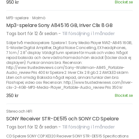
950 kr
Blocket.se
MP3-spelare
·
Malmö
Mp3-spelare Sony A845 16 GB, Iriver Clix 8 GB
Togs bort för 12 år sedan
-
Till försäljning i 1 månader
Säljer två mediaspelare. Spelare 1: Sony Media Player NWZ-A845 16GB,
S-Master Digital Amplifier, Digital Noise Cancelling, EX headphones,
7.1cm / 2.8" display Väldigt tunn spelare för musik och video. Något
repad baksida och övre västra framsida hörn skadat (täcker dock ej
displayen). Funkar annars bra. Recension:
http://www.trustedreviews.com/Sony-Walkman-A845_Portable-
Audio_review Pris 400 kr Spelare 2: Iriver Clix 2 8 gb 2.2 AMOLED skärm
Liten och smidig Baksida något repad, annars funkar den bra.
Flashspel, video osv Recension: http://www.trustedreviews.com/Iriver-
clix-2-4GB-MP3-Media-Player_Portable-Audio_review Pris 350 kr
350 kr
Blocket.se
Stereo och HIFI
SONY Receiver STR-DE515 och SONY CD Spelare
Togs bort för 12 år sedan
-
Till försäljning i 1 månader
CD Spelare SONY CDP XE320 Reciever SONY STR-DE515 Specifications