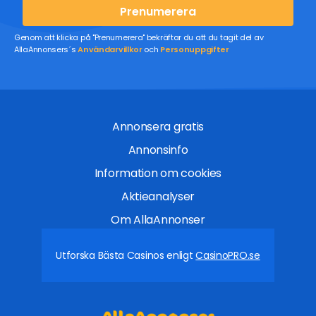
Prenumerera
Genom att klicka på "Prenumerera" bekräftar du att du tagit del av
AllaAnnonsers´s
Användarvillkor
och
Personuppgifter
Annonsera gratis
Annonsinfo
Information om cookies
Aktieanalyser
Om AllaAnnonser
Utforska Bästa Casinos enligt
CasinoPRO.se