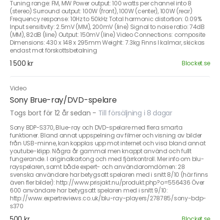
Tuning range: FM, MW Power output: 100 watts per channel into 8
(stereo) Surround output: 100W (front), 100W (center), 100W (rear)
Frequency response: 10Hz to 50kHz Total harmonic distortion: 0.09%
Input sensitivity: 2.5mV (MM), 200mV (line) Signal to noise ratio: 74dB
(MM), 82dB (line) Output: 150mV (line) Video Connections: composite
Dimensions: 430 x 148 x 295mm Weight: 7.3kg Finns I kalmar, skickas
endast mot förskottsbetalning
1 500 kr
Blocket.se
Video
Sony Brue-ray/DVD-spelare
Togs bort för 12 år sedan
-
Till försäljning i 8 dagar
Sony BDP-S370, Blue-ray och DVD-spelare med flera smarta
funktioner. Bland annat uppspelning av filmer och visning av bilder
från USB-minne, kan kopplas upp mot internet och visa bland annat
youtube-klipp. Några år gammal men knappt använd och fullt
fungerande. I originalkartong och med fjärrkontroll. Mer info om blu-
rayspelaren, samt både expert- och användaromdömen: 28
svenska användare har betygsatt spelaren med i snitt 8/10 (här finns
även fler bilder): http://www.prisjakt.nu/produkt.php?o=556436 Över
600 användare har betygsatt spelaren med i snitt 9/10:
http://www.expertreviews.co.uk/blu-ray-players/278785/sony-bdp-
s370
500 kr
Blocket.se