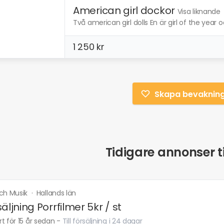
American girl dockor
Visa liknande
Två american girl dolls En är girl of the year
1 250 kr
Skapa bevaknin
Tidigare annonser ti
och Musik
·
Hallands län
äljning Porrfilmer 5kr / st
t för 15 år sedan
-
Till försäljning i 24 dagar