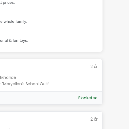
2 år
 liknande
 "Maryellen's School Outf...
Blocket.se
2 år