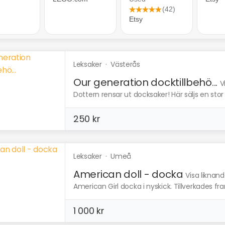
Leksaker
·
Västerås
Our generation docktillbehö...
V
Dottern rensar ut docksaker! Här säljs en stor 
250 kr
Leksaker
·
Umeå
American doll - docka
Visa liknan
American Girl docka i nyskick. Tillverkades fram 
1 000 kr