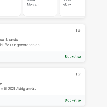
1 år
isa liknande
bil för Our generation do...
Blocket.se
1 år
de
till 2021. Aldrig anvä...
Blocket.se