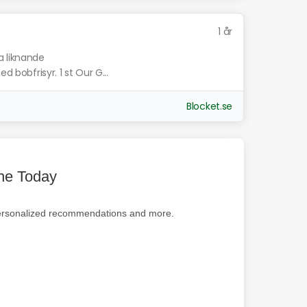
1 år
a liknande
d bobfrisyr. 1 st Our G...
Blocket.se