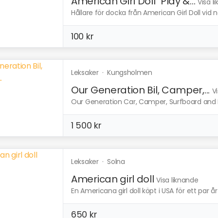
American Girl Doll "Play &...
Visa l
Hållare för docka från American Girl Doll vid 
100 kr
Leksaker
·
Kungsholmen
Our Generation Bil, Camper,...
V
Our Generation Car, Camper, Surfboard and Ho
1 500 kr
Leksaker
·
Solna
American girl doll
Visa liknande
En Americana girl doll köpt i USA för ett par år
650 kr