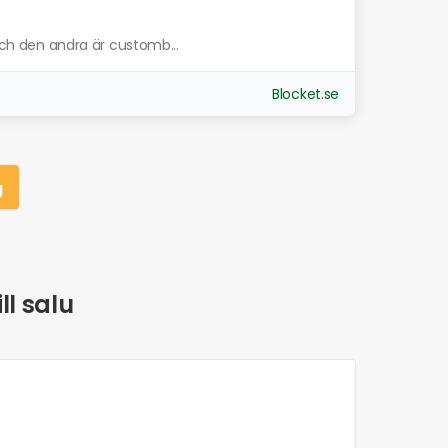
 och den andra är customb...
Blocket.se
g
ll salu