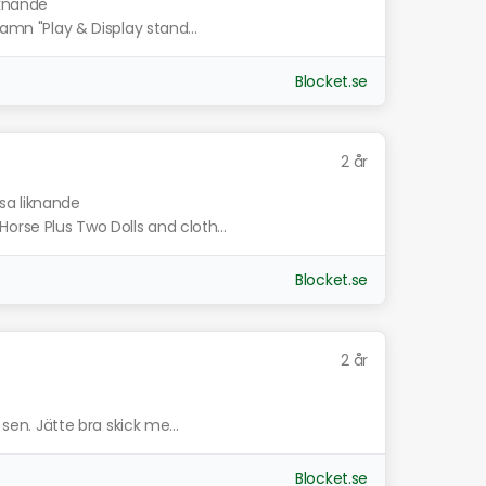
iknande
namn "Play & Display stand...
Blocket.se
2 år
isa liknande
rse Plus Two Dolls and cloth...
Blocket.se
2 år
 sen. Jätte bra skick me...
Blocket.se