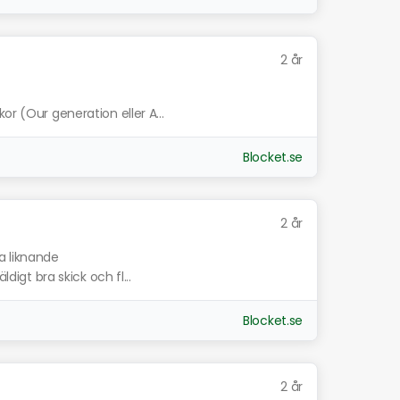
2 år
or (Our generation eller A...
Blocket.se
2 år
a liknande
ldigt bra skick och fl...
Blocket.se
2 år