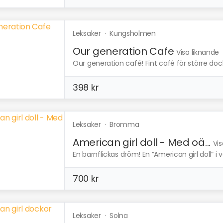
Leksaker
·
Kungsholmen
Our generation Cafe
Visa liknande
Our generation café! Fint café för större dock
398 kr
Leksaker
·
Bromma
American girl doll - Med oä...
Vis
En barnflickas dröm! En ”American girl doll” i vä
700 kr
Leksaker
·
Solna