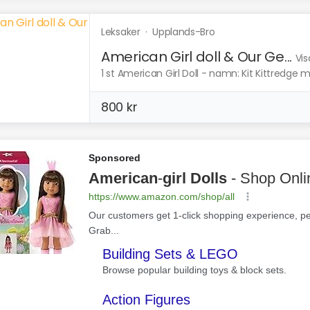
Leksaker
·
Upplands-Bro
American Girl doll & Our Ge...
Vis
1 st American Girl Doll - namn: Kit Kittredge me
800 kr