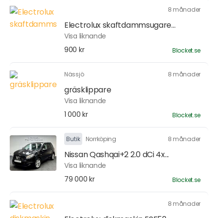
8 månader
Electrolux skaftdammsugare...
Visa liknande
900 kr
Blocket.se
Nässjö
8 månader
gräsklippare
Visa liknande
1 000 kr
Blocket.se
Butik
Norrköping
8 månader
Nissan Qashqai+2 2.0 dCi 4x...
Visa liknande
79 000 kr
Blocket.se
8 månader