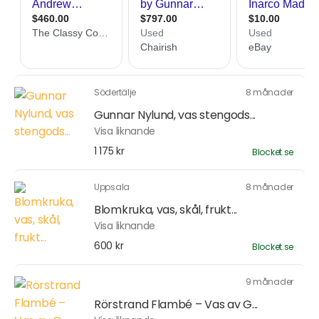
Södertälje
8 månader
Gunnar Nylund, vas stengods...
Visa liknande
1 175 kr
Blocket.se
Uppsala
8 månader
Blomkruka, vas, skål, frukt...
Visa liknande
600 kr
Blocket.se
9 månader
Rörstrand Flambé – Vas av G...