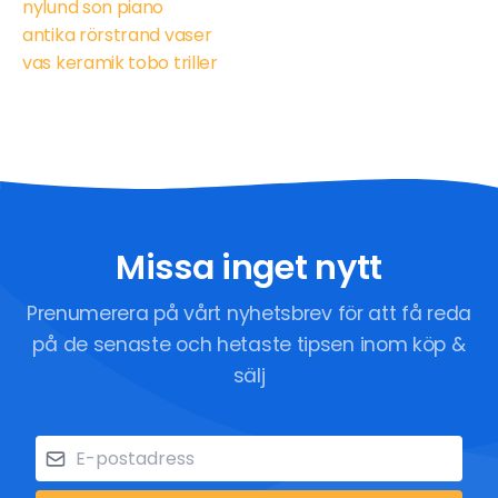
nylund son piano
antika rörstrand vaser
vas keramik tobo triller
Missa inget nytt
Prenumerera på vårt nyhetsbrev för att få reda
på de senaste och hetaste tipsen inom köp &
sälj