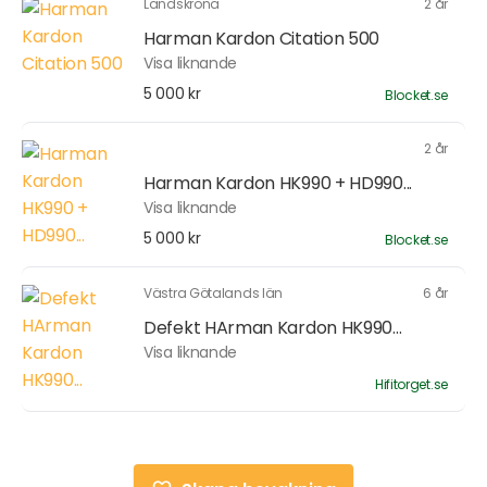
Landskrona
2 år
Harman Kardon Citation 500
Visa liknande
5 000 kr
Blocket.se
2 år
Harman Kardon HK990 + HD990...
Visa liknande
5 000 kr
Blocket.se
Västra Götalands län
6 år
Defekt HArman Kardon HK990...
Visa liknande
Hifitorget.se