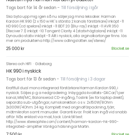
Togs bort för 14 år sedan
-
Till försäljning i Igår
Ska byta upp mig igen så nu säljer jag mina leksaker. Harman
Kardon HK 990 (2 x 150 w HK`s största 2 kanals förstärkare) inköpt -11
HD 990 (cd spelare) inköpt -11 BDT 20 (Blu-ray) inköpt -11 AVR 350
(Reciver 7.1) inköpt -10 Tangent Clarity 4 (stativhögtalare) inköpt -11
Dynaudio stativ inköpt -11 Allt i nyskick, alla orginalkartonger finns. läs
mer om produkterna http://www.odlingslotten.se/stereo/
25 000 kr
Blocket.se
Stereo och HIFI
·
Göteborg
HK 990 i nyskick
Togs bort för 13 år sedan
-
Till försäljning i 3 dagar
Kraftfull dual mono integrerad förstärkare Harman Kardon 990, i
nyskick. Säljes p g a nedgradering. Inbyggda kvalitets-DACar/1 per
kanal, MM/MC, Balanserad CD-ingång, Toslink (ex för laptop direkt),
separata sub-utgångar, rumskorrektion o s v. 2x150W/8Ohm
2x300W/4Ohm. 24 kg. Komplett med originalförpackning, fjärr,
mätmikrofon samt manualer. Garanti kvar. Frakt kan ingå vid snabb
affär. Nås enklast via mail, tack. Länk till test:
http://www.stereophile.com/content/harman-kardon-hk-990-
integrated-amplifier Vänliga hälsningar Martin.
7 500 kr
Blocket.se