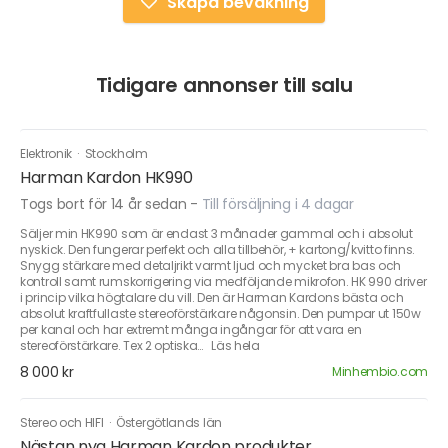
Skapa bevakning
Tidigare annonser till salu
Elektronik
·
Stockholm
Harman Kardon HK990
Togs bort för 14 år sedan
-
Till försäljning i 4 dagar
Säljer min HK990 som är endast 3 månader gammal och i absolut
nyskick. Den fungerar perfekt och alla tillbehör, + kartong/kvitto finns.
Snygg stärkare med detaljrikt varmt ljud och mycket bra bas och
kontroll samt rumskorrigering via medföljande mikrofon. HK 990 driver
i princip vilka högtalare du vill. Den är Harman Kardons bästa och
absolut kraftfullaste stereoförstärkare någonsin. Den pumpar ut 150w
per kanal och har extremt många ingångar för att vara en
stereoförstärkare. Tex 2 optiska… Läs hela
8 000 kr
Minhembio.com
Stereo och HIFI
·
Östergötlands län
Nästan nya Harman Kardon produkter