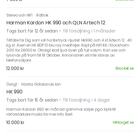
Stereo och HIFI
·
Rättvik
Harman Kardon HK 990 och QLN Artech 12
Togs bort för 12 år sedan
-
Till försäljning i 1 månader
Tillfälle för Dig som vill ha lite tryck i ljudet. Hk990 och 4 st Artech 12 . 40
kg st. Även en HK BDP 10 blu ray medföljer. Köpt på HIFI Kit i Stockholm
2010 för 28000 kr. Otroligt klart ljud även på full volym. Kan ses och
lyssnas på fram till 19 Oktober. Annonsören vill inte störas av
telefonsäljare.
12 000 kr
Blocket.se
Övrigt
·
Västra Götalands län
HK 990
Togs bort för 15 år sedan
-
Till försäljning i 4 dagar
Harman Kardon 990 en månad gammal säljes pga byte till
rörförstärkare maila för mer info. Bert
10 000 kr
Hifitorget.se