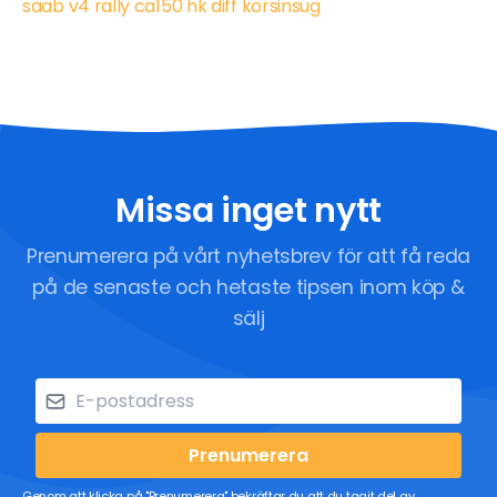
saab v4 rally ca150 hk diff korsinsug
Missa inget nytt
Prenumerera på vårt nyhetsbrev för att få reda
på de senaste och hetaste tipsen inom köp &
sälj
Prenumerera
Genom att klicka på "Prenumerera" bekräftar du att du tagit del av