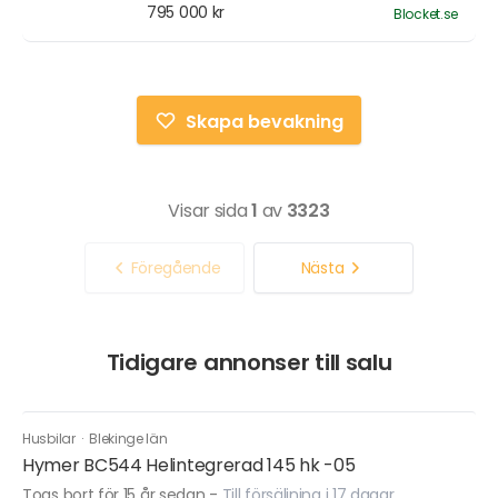
795 000 kr
Blocket.se
Skapa bevakning
Visar sida
1
av
3323
Föregående
Nästa
Tidigare annonser till salu
Husbilar
·
Blekinge län
Hymer BC544 Helintegrerad 145 hk -05
Togs bort för 15 år sedan
-
Till försäljning i 17 dagar