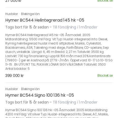
27 000 kr
Blocket.se
Husbilar
·
Blekinge län
Hymer BC544 Helintegrerad 145 hk -05
Togs bort för 15 år sedan
-
Till försäljning i 1 månader
Hymer BC544 Helintegrerad 145 hk -05 Årsmodell: 2005
Mätarställning: 5500 mil Färg: Vit Typ: Husbil-integrerad Info: Diesel,
Rymlig helintegrerad husbil med 6 sittplatser, Markis, Cykelställ,
Backkamera, ASR, Takreling med stege, Farthållare, CD-spelare, Sep
dusch, vinkelkök. Längd: 6, 45 m Bredd: 2, 27 m Totalvikt: 3500 kg
Lastvikt: 730 kg Finansiering i upp till 156 mån med 20% kontantinsats
(79800:-) ger en kostnad på 2779:-/mån. Öppet vard 10-17 Lö 10-13 Sö
11-15 . EN UTFLYKT TILL PUKAVIK LÖNAR SIG1 VÄLKOMNA! Totalvikt: 3500
Antal bäddar: 5
399 000 kr
Blocket.se
Husbilar
·
Blekinge län
Hymer BC544 Signo 100 136 hk -05
Togs bort för 15 år sedan
-
Till försäljning i 1 månader
Hymer BC544 Signo 100 136 hk -05 Årsmodell: 2005 Mätarställning:
4200 mil Färg: Vit silver Typ: Husbil-integrerad Info: Diesel, AC, Markis,