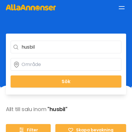
Sök
Allt till salu inom
"husbil"
Filter
Skapa bevakning