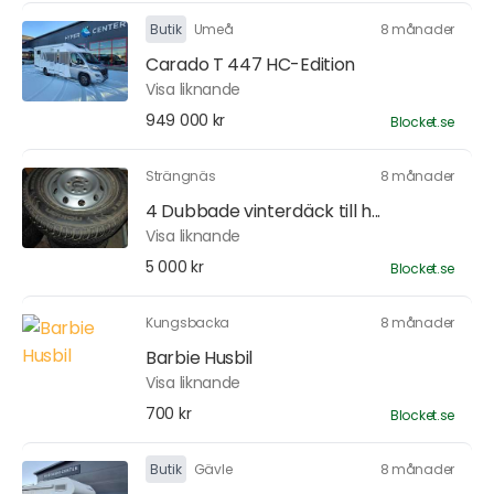
Butik
Umeå
8 månader
Carado T 447 HC-Edition
Visa liknande
949 000 kr
Blocket.se
Strängnäs
8 månader
4 Dubbade vinterdäck till h...
Visa liknande
5 000 kr
Blocket.se
Kungsbacka
8 månader
Barbie Husbil
Visa liknande
700 kr
Blocket.se
Butik
Gävle
8 månader