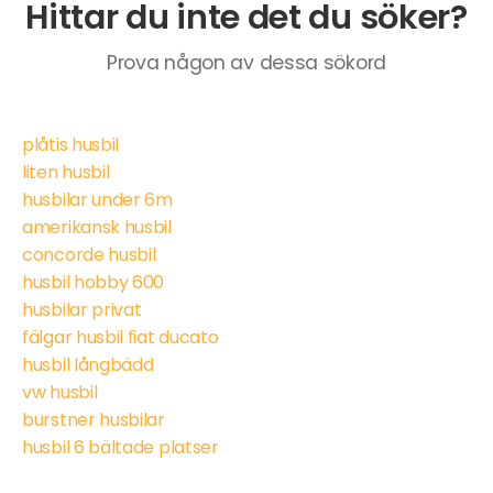
Hittar du inte det du söker?
Prova någon av dessa sökord
plåtis husbil
liten husbil
husbilar under 6m
amerikansk husbil
concorde husbil
husbil hobby 600
husbilar privat
fälgar husbil fiat ducato
husbil långbädd
vw husbil
burstner husbilar
husbil 6 bältade platser