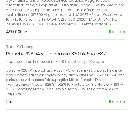
Cykelhållare, ASR, Vinkelkök, Stor Heki taklucka, Myggnätsdörr,
Nedfällbar bädd, 5 sovplatser, 5 sittplatser, Längd: 6, 95 m Bredd: 2, 26
m totalvikt: 3500 kg. Finansiering i upp till 168 mån med 20%
kontantinsats (97800:-) ger en kostnad på 3437.-/mån. Öppet vard
10-17 lö 10-13 sö 11-15 Tel 0454-52251 070-2928447 EN UTFLYKT TILL
PUKAVIK LÖNAR SIG! VÄLKOMNA! Totalvikt: 3500 Antal bäddar: 5
489 000 kr
Blocket.se
Bilar
·
Göteborg
Porsche 928 s4 sportchassie 320 hk 5 vxl -87
Togs bort för 15 år sedan
-
Till försäljning i 18 dagar
porsche 928 s4 sportchassie 320 hk 5 vxl svensksåld porsche center
gbg 3 ägare säljes eller bytes harley eller husbil ring 0760-282776 pris
diskuteras vid intresse Extrauppgifter Märke: Porsche Drivhjul:
Tvåhjulsdriven Modell: 928 S4 928920 Hästkrafter: 319 Hk I trafik: 1987-
06-25 Motorstorlek: 4957 cc Biltyp: Sedan CO2-utsläpp: 264 g/km
Färg: Röd
0 kr
Blocket.se