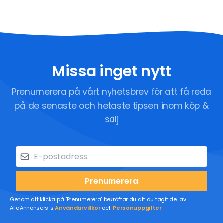
Missa inget nytt
Prenumerera på vårt nyhetsbrev för att få reda
på de senaste och hetaste tipsen inom köp &
sälj
Prenumerera
Genom att klicka på "Prenumerera" bekräftar du att du tagit del av
AllaAnnonsers´s
Användarvillkor
och
Personuppgifter