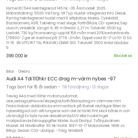
Hymer BC544 Helintegrerad 145 hk -05 Årsmodell: 2005
Mätarställning: 5500 mil Färg: Vit Typ: Husbil-integrerad Info: Diesel,
Rymlig helintegrerad husbil med 6 sittplatser, Markis, Cykelställ,
Backkamera, ASR, Takreling med stege, Farthållare, CD-spelare, Sep
dusch, vinkelkök. Längd: 6, 45 m Bredd: 2, 27 m Totalvikt: 3500 kg
Lastvikt: 730 kg Finansiering i upp till 156 mån med 20% kontantinsats
(79800:-) ger en kostnad på 2779:-/mån. Öppet vard 10-17 Lö 10-13 Sö
11-15 . EN UTFLYKT TILL PUKAVIK LÖNAR SIG. Totalvikt: 3500 Antal bäddar:
5
399 000 kr
Blocket.se
Bilar
·
Örebro
Audi A4 Tdi 110hkr ECC drag m-värm nybes -97
Togs bort för 15 år sedan
-
Till försäljning i 13 dagar
Trevlig A4a med 110hkr motorn,automat,
abs,airbags,elhissar/elspeglar,farthållare,drag,m-värmare mm
Friska Nokian dubbdäck,sommardäck på Borbet alufälgar Bilen är
nybesiktigad och allt fungerar som det är tänkt.Fint skick både in och
utvändigt Ev byte nyare dieselkombi,SUV eller husbil Inget
mailprutande Extrauppgifter Märke: Audi Drivhjul: Tvåhjulsdriven
Modell: A4 Hästkrafter: 110 Hk I trafik: 1997-10-17 Motorstorlek: 1896 cc
Biltyp: Sedan CO2-utsläpp: - Färg: Mörkblå