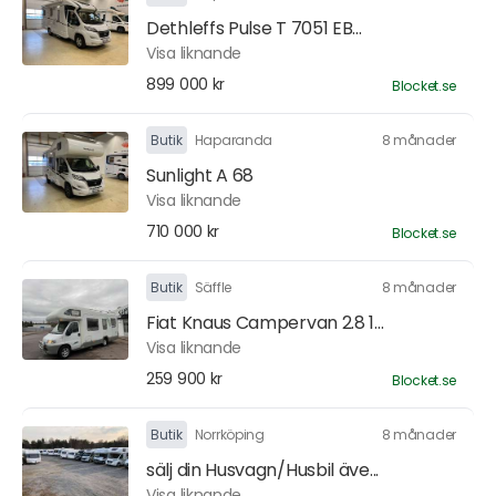
Dethleffs Pulse T 7051 EB...
Visa liknande
899 000 kr
Blocket.se
Butik
Haparanda
8 månader
Sunlight A 68
Visa liknande
710 000 kr
Blocket.se
Butik
Säffle
8 månader
Fiat Knaus Campervan 2.8 1...
Visa liknande
259 900 kr
Blocket.se
Butik
Norrköping
8 månader
sälj din Husvagn/Husbil äve...
Visa liknande