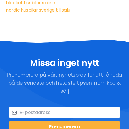
blocket husbilar skåne
nordic husbilar sverige till salu
Missa inget nytt
Prenumerera på vårt nyhetsbrev för att få reda
på de senaste och hetaste tipsen inom köp &
sälj
Prenumerera