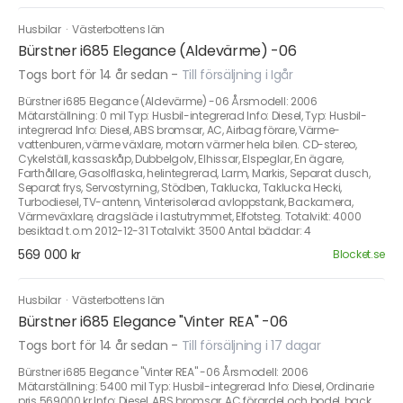
Husbilar
·
Västerbottens län
Bürstner i685 Elegance (Aldevärme) -06
Togs bort för 14 år sedan
-
Till försäljning i Igår
Bürstner i685 Elegance (Aldevärme) -06 Årsmodell: 2006
Mätarställning: 0 mil Typ: Husbil-integrerad Info: Diesel, Typ: Husbil-
integrerad Info: Diesel, ABS bromsar, AC, Airbag förare, Värme-
vattenburen, värme växlare, motorn värmer hela bilen. CD-stereo,
Cykelställ, kassaskåp, Dubbelgolv, Elhissar, Elspeglar, En ägare,
Farthållare, Gasolflaska, helintegrerad, Larm, Markis, Separat dusch,
Separat frys, Servostyrning, Stödben, Taklucka, Taklucka Hecki,
Turbodiesel, TV-antenn, Vinterisolerad avloppstank, Backamera,
Värmeväxlare, dragsläde i lastutrymmet, Elfotsteg. Totalvikt: 4000
besiktad t.o.m 2012-12-31 Totalvikt: 3500 Antal bäddar: 4
569 000 kr
Blocket.se
Husbilar
·
Västerbottens län
Bürstner i685 Elegance "Vinter REA" -06
Togs bort för 14 år sedan
-
Till försäljning i 17 dagar
Bürstner i685 Elegance "Vinter REA" -06 Årsmodell: 2006
Mätarställning: 5400 mil Typ: Husbil-integrerad Info: Diesel, Ordinarie
pris 569000 kr Info: Diesel, ABS bromsar, AC förardel och bodel, back