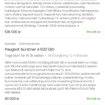
kamera, Navigation, Airbag förare, Värme-vattenburen, värmeväxlare,
motorn värmer hela bilen. CD-stereo, Cykelställ, kassaskåp,
Dubbelgolv, Elhissar, Elspeglar, Farthållare, Gasolflaska, helintegrerad,
Larm, Markis, Separat dusch, Separat frys, Servostyrning, Stödben,
Taklucka, Taklucka Heki, Turbodiesel, TV-antenn, platt tv och digital
box, Vinterisolerad avloppstank, Backkamera, dragsläde i
lastutrymmet, Elfotsteg. Totalvikt: 3500 Antal bäddar: 4
539 000 kr
Blocket.se
Husbilar
·
Värmlands län
Peugeot bürstner A 620 1,9D
Togs bort för 14 år sedan
-
Till försäljning i 2 månader
1989 mod husbil 15000 mil.Skitig på bild då vi anvedt bilen nu i hälja
och får inte tvätta pga kyla. Bes/skatt.Gasol och fukt testad. Nestan
nya åretrundt däck,ny kamrem följer me, Tv, dvd,
surroundsystem,microugn,backcamera,12-220v1000w, sprillande nytt
batteri i bodelen på 120a,takstege, takboks, sykkelställning, markis,
trumavärme, vok vatten,dusj inn/ut.Ny innredning.Passar bra för 2
vyxna och 2 barn.Fortält langs hela sidan.Drar 1,1 pr mil.Vi ska kjöpa
större bil.MÅSTE SEES.MERA BILD KAN MEJLAST.PRUTNING PÅ PLATTSEN
HÄR HEMMA.
90 000 kr
Blocket.se