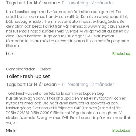
Togs bort för 14 år sedan
-
Till försäljning i 2 månader
Unikt borstkoncept med v-formade strån i silikon och gummi. Tar
enkelt bort till och med hund- och katthår. Kan även användas till bil,
båt, husvagn/husbil, i hemmet samt utomhus i t.ex trädgården. Se
demofilm och beställ direkt från vår hemsida: www.magicbrush.se Vi
har tusentals nöjda kunder i hela Sverige. Vi vill gärna att du blir en av
dem. Prova hemma i lugn och ro i 30 dagar. Skulle du mot all
förmodan inte vara nöjd returnerar du varan till oss och får pengarna
tillbaka.
0 kr
Blocket.se
Campingfordon
·
Örebro
Toilet Fresh-up set
Togs bort för 14 år sedan
-
Till försäljning i 2 månader
Toilet Fresh-up set är perfekt för Er som nyss köpt en beg
husbil/husvagn och vill fräscha upp den med en ny toatank och en
ny toasits med lock. Det ingår även kemvätska, spolvätska och
tankrengöring. Det finns kit till följande: C400 tanken (senaste) för
1195kr C2/3/4 915kr C200 915kr Har ni frågor kontakta oss gärna. Vi
skickar över hela Sverige - med DHL. Frakt beroende på vilken modell ni
väljer
915 kr
Blocket.se