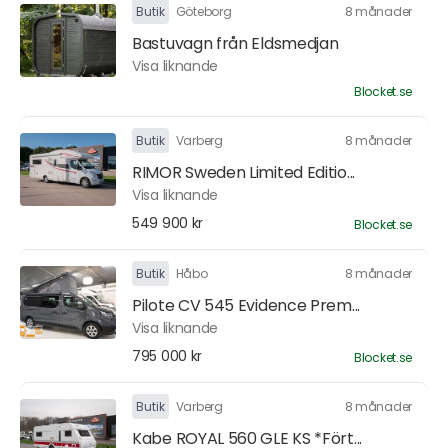
Butik
Göteborg
8 månader
Bastuvagn från Eldsmedjan
Visa liknande
Blocket.se
Butik
Varberg
8 månader
RIMOR Sweden Limited Editio...
Visa liknande
549 900 kr
Blocket.se
Butik
Håbo
8 månader
Pilote CV 545 Evidence Prem...
Visa liknande
795 000 kr
Blocket.se
Butik
Varberg
8 månader
Kabe ROYAL 560 GLE KS *Fört...